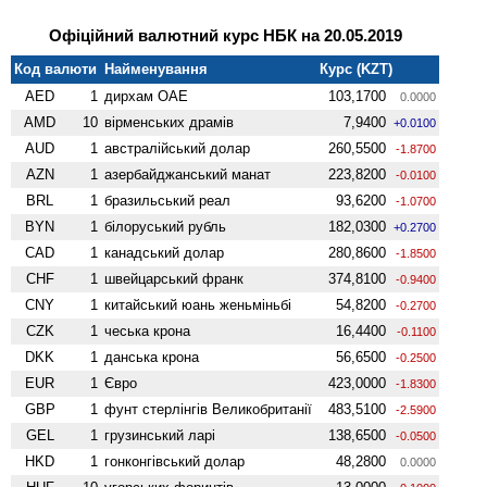
Офіційний валютний курс НБК на 20.05.2019
Код валюти
Найменування
Курс (KZT)
AED
1
дирхам ОАЕ
103,1700
0.0000
AMD
10
вiрменських драмів
7,9400
+0.0100
AUD
1
австралійський долар
260,5500
-1.8700
AZN
1
азербайджанський манат
223,8200
-0.0100
BRL
1
бразильський реал
93,6200
-1.0700
BYN
1
білоруський рубль
182,0300
+0.2700
CAD
1
канадський долар
280,8600
-1.8500
CHF
1
швейцарський франк
374,8100
-0.9400
CNY
1
китайський юань женьмiньбi
54,8200
-0.2700
CZK
1
чеська крона
16,4400
-0.1100
DKK
1
данська крона
56,6500
-0.2500
EUR
1
Євро
423,0000
-1.8300
GBP
1
фунт стерлінгів Велико­британії
483,5100
-2.5900
GEL
1
грузинський ларі
138,6500
-0.0500
HKD
1
гонконгівський долар
48,2800
0.0000