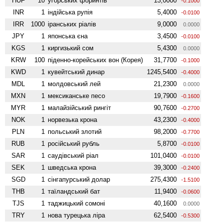
HUF
10
угорських форинтів
13,0000
-0.1000
INR
1
індійська рупія
5,4000
-0.0100
IRR
1000
іранських ріалів
9,0000
0.0000
JPY
1
японська єна
3,4500
-0.0100
KGS
1
киргизький сом
5,4300
0.0000
KRW
100
піденно-корейських вон (Корея)
31,7700
-0.1000
KWD
1
кувейтський динар
1245,5400
-0.4000
MDL
1
молдовський лей
21,2300
0.0000
MXN
1
мексиканське песо
19,7900
-0.1600
MYR
1
малайзійський рингіт
90,7600
-0.2700
NOK
1
норвезька крона
43,2300
-0.4000
PLN
1
польський злотий
98,2000
-0.7700
RUB
1
російський рубль
5,8700
-0.0100
SAR
1
саудівський ріал
101,0400
-0.0100
SEK
1
шведська крона
39,3000
-0.2400
SGD
1
сінгапурський долар
275,4300
-1.5100
THB
1
таїландський бат
11,9400
-0.0600
TJS
1
таджицький сомоні
40,1600
0.0000
TRY
1
нова турецька ліра
62,5400
-0.5300