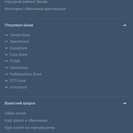
Народний рейтинг банків
Моніторинг обмінників криптовалют
Популярні банки
Приватбанк
Укрсиббанк
Ощадбанк
Сенс Банк
ПУМБ
Укргазбанк
Райффайзен Банк
ОТП банк
monobank
Валютний аукціон
Обмін валют
Курс валют в обмінниках
Курс валют на чорному ринку