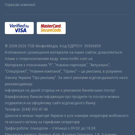
Страхові компанії
© 2008-2026 ТОВ МiнфiнМедiа. Код ЄДРПОУ: 35506859
Копіювання і розміщення матеріалів на інших сайтах дозволяється
тільки з гіперпосиланням виду: www.minfin.com.ua
Матеріали з позначками "Р", "Новини партнерів", "Актуально",
"Спецпроект", "Новини компаній", "Промо" – це реклама, в розумінні
Закону України "Про рекламу". За зміст реклами відповідальність несе
рекламодавець.
Інформація на даній сторінці не є рекламою банківських послуг.
Верифіковану банком інформацію про продукти та послуги можна
подивитися на офіційному сайті відповідного банку.
Телефон: (044) 392-47-40
Дзвінок в межах території України з усіх номерів операторів мобільного
та міського зв’язку за тарифами операторів
Графік роботи: понеділок – п’ятниця з 09:00 до 18:00
Юридична адреса: Україна, Київ, Вадима Гетьмана, 1-Б, 3 поверх