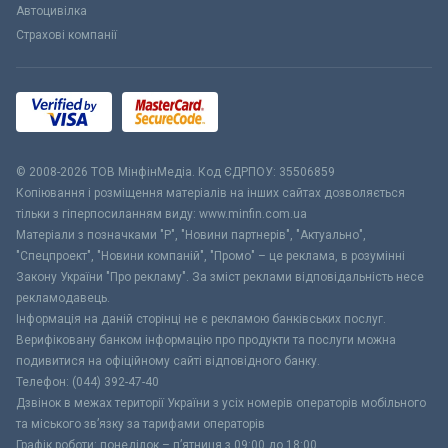
Автоцивілка
Страхові компанії
© 2008-2026 ТОВ МiнфiнМедiа. Код ЄДРПОУ: 35506859
Копіювання і розміщення матеріалів на інших сайтах дозволяється
тільки з гіперпосиланням виду: www.minfin.com.ua
Матеріали з позначками "Р", "Новини партнерів", "Актуально",
"Спецпроект", "Новини компаній", "Промо" – це реклама, в розумінні
Закону України "Про рекламу". За зміст реклами відповідальність несе
рекламодавець.
Інформація на даній сторінці не є рекламою банківських послуг.
Верифіковану банком інформацію про продукти та послуги можна
подивитися на офіційному сайті відповідного банку.
Телефон: (044) 392-47-40
Дзвінок в межах території України з усіх номерів операторів мобільного
та міського зв’язку за тарифами операторів
Графік роботи: понеділок – п’ятниця з 09:00 до 18:00