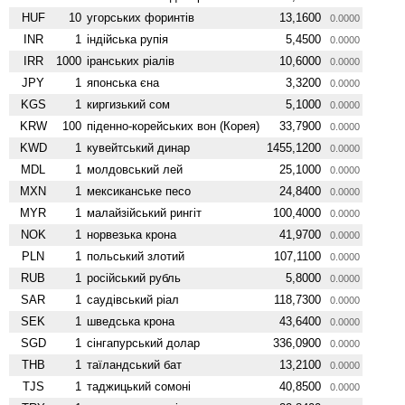
HUF
10
угорських форинтів
13,1600
0.0000
INR
1
індійська рупія
5,4500
0.0000
IRR
1000
іранських ріалів
10,6000
0.0000
JPY
1
японська єна
3,3200
0.0000
KGS
1
киргизький сом
5,1000
0.0000
KRW
100
піденно-корейських вон (Корея)
33,7900
0.0000
KWD
1
кувейтський динар
1455,1200
0.0000
MDL
1
молдовський лей
25,1000
0.0000
MXN
1
мексиканське песо
24,8400
0.0000
MYR
1
малайзійський рингіт
100,4000
0.0000
NOK
1
норвезька крона
41,9700
0.0000
PLN
1
польський злотий
107,1100
0.0000
RUB
1
російський рубль
5,8000
0.0000
SAR
1
саудівський ріал
118,7300
0.0000
SEK
1
шведська крона
43,6400
0.0000
SGD
1
сінгапурський долар
336,0900
0.0000
THB
1
таїландський бат
13,2100
0.0000
TJS
1
таджицький сомоні
40,8500
0.0000