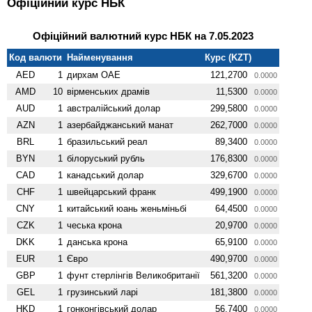
Офіційний курс НБК
Офіційний валютний курс НБК на 7.05.2023
Код валюти
Найменування
Курс (KZT)
AED
1
дирхам ОАЕ
121,2700
0.0000
AMD
10
вiрменських драмів
11,5300
0.0000
AUD
1
австралійський долар
299,5800
0.0000
AZN
1
азербайджанський манат
262,7000
0.0000
BRL
1
бразильський реал
89,3400
0.0000
BYN
1
білоруський рубль
176,8300
0.0000
CAD
1
канадський долар
329,6700
0.0000
CHF
1
швейцарський франк
499,1900
0.0000
CNY
1
китайський юань женьмiньбi
64,4500
0.0000
CZK
1
чеська крона
20,9700
0.0000
DKK
1
данська крона
65,9100
0.0000
EUR
1
Євро
490,9700
0.0000
GBP
1
фунт стерлінгів Велико­британії
561,3200
0.0000
GEL
1
грузинський ларі
181,3800
0.0000
HKD
1
гонконгівський долар
56,7400
0.0000