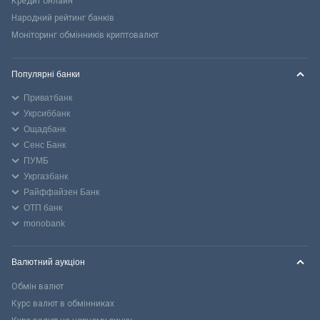
Кредит онлайн
Народний рейтинг банків
Моніторинг обмінників криптовалют
Популярні банки
Приватбанк
Укрсиббанк
Ощадбанк
Сенс Банк
ПУМБ
Укргазбанк
Райффайзен Банк
ОТП банк
monobank
Валютний аукціон
Обмін валют
Курс валют в обмінниках