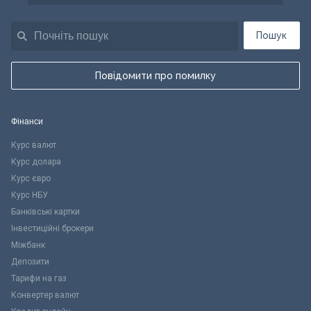
Пошук
Повідомити про помилку
Фінанси
Курс валют
Курс долара
Курс євро
Курс НБУ
Банківські картки
Інвестиційні брокери
Міжбанк
Депозити
Тарифи на газ
Конвертер валют