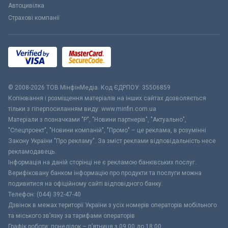
Автоцивілка
Страхові компанії
© 2008-2026 ТОВ МiнфiнМедiа. Код ЄДРПОУ: 35506859
Копіювання і розміщення матеріалів на інших сайтах дозволяється
тільки з гіперпосиланням виду: www.minfin.com.ua
Матеріали з позначками "Р", "Новини партнерів", "Актуально",
"Спецпроект", "Новини компаній", "Промо" – це реклама, в розумінні
Закону України "Про рекламу". За зміст реклами відповідальність несе
рекламодавець.
Інформація на даній сторінці не є рекламою банківських послуг.
Верифіковану банком інформацію про продукти та послуги можна
подивитися на офіційному сайті відповідного банку.
Телефон: (044) 392-47-40
Дзвінок в межах території України з усіх номерів операторів мобільного
та міського зв’язку за тарифами операторів
Графік роботи: понеділок – п’ятниця з 09:00 до 18:00