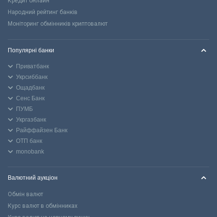
Кредит онлайн
Народний рейтинг банків
Моніторинг обмінників криптовалют
Популярні банки
Приватбанк
Укрсиббанк
Ощадбанк
Сенс Банк
ПУМБ
Укргазбанк
Райффайзен Банк
ОТП банк
monobank
Валютний аукціон
Обмін валют
Курс валют в обмінниках