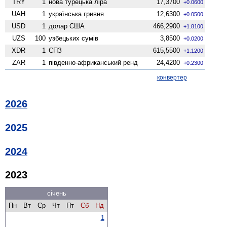
TRY
1
нова турецька ліра
17,3700
+0.0600
UAH
1
українська гривня
12,6300
+0.0500
USD
1
долар США
466,2900
+1.8100
UZS
100
узбецьких сумів
3,8500
+0.0200
XDR
1
СПЗ
615,5500
+1.1200
ZAR
1
південно-африканський ренд
24,4200
+0.2300
конвертер
2026
2025
2024
2023
січень
Пн
Вт
Ср
Чт
Пт
Сб
Нд
1