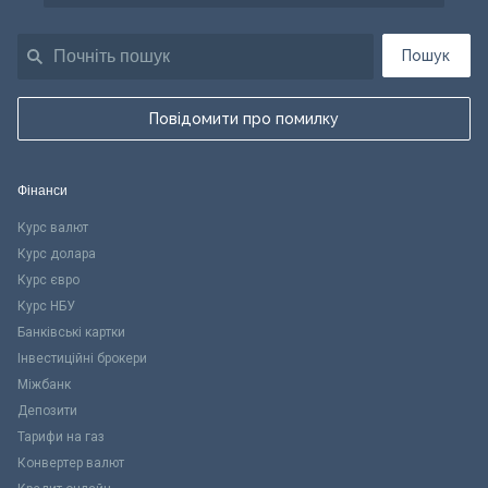
Пошук
Повідомити про помилку
Фінанси
Курс валют
Курс долара
Курс євро
Курс НБУ
Банківські картки
Інвестиційні брокери
Міжбанк
Депозити
Тарифи на газ
Конвертер валют