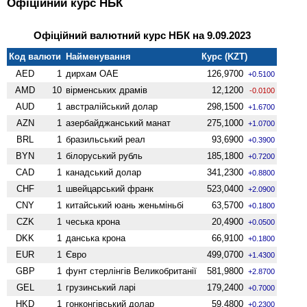
Офіційний курс НБК
Офіційний валютний курс НБК на 9.09.2023
Код валюти
Найменування
Курс (KZT)
AED
1
дирхам ОАЕ
126,9700
+0.5100
AMD
10
вiрменських драмів
12,1200
-0.0100
AUD
1
австралійський долар
298,1500
+1.6700
AZN
1
азербайджанський манат
275,1000
+1.0700
BRL
1
бразильський реал
93,6900
+0.3900
BYN
1
білоруський рубль
185,1800
+0.7200
CAD
1
канадський долар
341,2300
+0.8800
CHF
1
швейцарський франк
523,0400
+2.0900
CNY
1
китайський юань женьмiньбi
63,5700
+0.1800
CZK
1
чеська крона
20,4900
+0.0500
DKK
1
данська крона
66,9100
+0.1800
EUR
1
Євро
499,0700
+1.4300
GBP
1
фунт стерлінгів Велико­британії
581,9800
+2.8700
GEL
1
грузинський ларі
179,2400
+0.7000
HKD
1
гонконгівський долар
59,4800
+0.2300