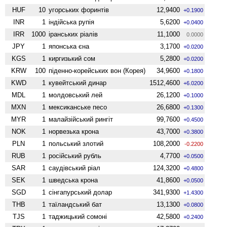
HUF
10
угорських форинтів
12,9400
+0.1900
INR
1
індійська рупія
5,6200
+0.0400
IRR
1000
іранських ріалів
11,1000
0.0000
JPY
1
японська єна
3,1700
+0.0200
KGS
1
киргизький сом
5,2800
+0.0200
KRW
100
піденно-корейських вон (Корея)
34,9600
+0.1800
KWD
1
кувейтський динар
1512,4600
+6.0200
MDL
1
молдовський лей
26,1200
+0.1000
MXN
1
мексиканське песо
26,6800
+0.1300
MYR
1
малайзійський рингіт
99,7600
+0.4500
NOK
1
норвезька крона
43,7000
+0.3800
PLN
1
польський злотий
108,2000
-0.2200
RUB
1
російський рубль
4,7700
+0.0500
SAR
1
саудівський ріал
124,3200
+0.4800
SEK
1
шведська крона
41,8600
+0.0500
SGD
1
сінгапурський долар
341,9300
+1.4300
THB
1
таїландський бат
13,1300
+0.0800
TJS
1
таджицький сомоні
42,5800
+0.2400