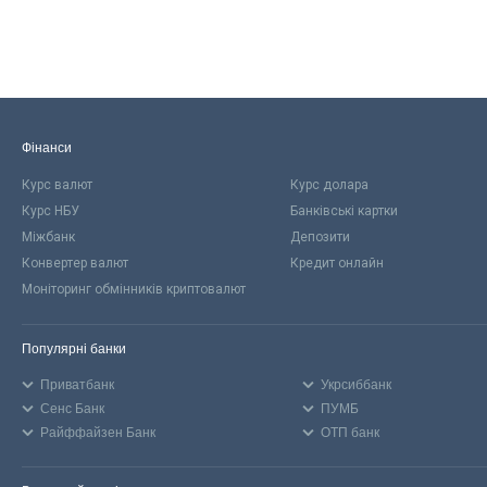
Фінанси
Курс валют
Курс долара
Курс НБУ
Банківські картки
Міжбанк
Депозити
Конвертер валют
Кредит онлайн
Моніторинг обмінників криптовалют
Популярні банки
Приватбанк
Укрсиббанк
Сенс Банк
ПУМБ
Райффайзен Банк
ОТП банк