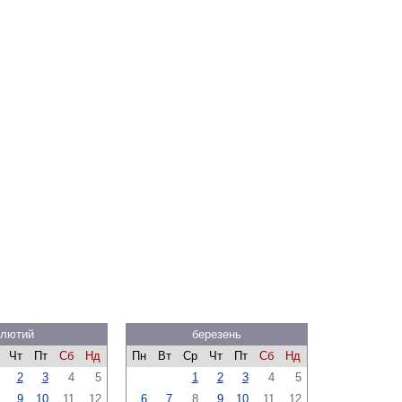
лютий
березень
Чт
Пт
Сб
Нд
Пн
Вт
Ср
Чт
Пт
Сб
Нд
2
3
4
5
1
2
3
4
5
9
10
11
12
6
7
8
9
10
11
12