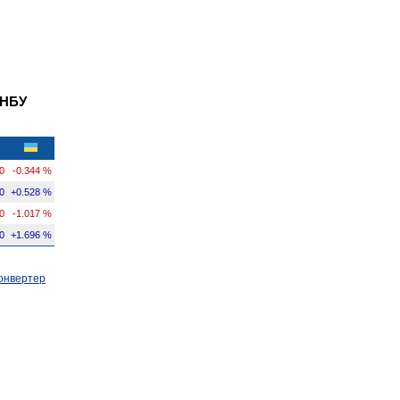
 НБУ
0
-0.344 %
0
+0.528 %
0
-1.017 %
0
+1.696 %
онвертер