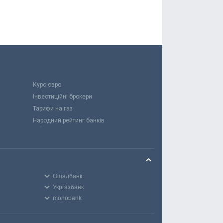
Курс євро
Інвестиційні брокери
Тарифи на газ
Народний рейтинг банків
Ощадбанк
Укргазбанк
monobank