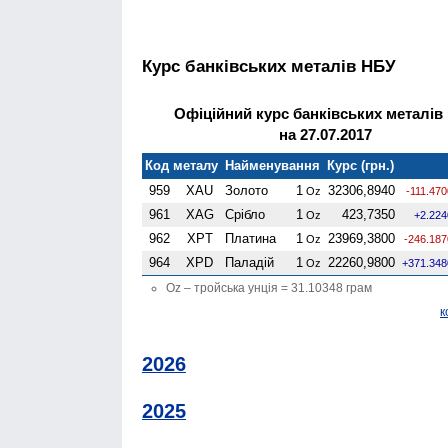
Курс банківських металів НБУ
Офіційний курс банківських металів
на 27.07.2017
Код металу
Найменування
Курс (грн.)
959
XAU
Золото
1
32306,8940
Oz
-111.470
961
XAG
Срібло
1
423,7350
Oz
+2.224
962
XPT
Платина
1
23969,3800
Oz
-246.187
964
XPD
Паладій
1
22260,9800
Oz
+371.348
Oz – тройська унція = 31.10348 грам
к
2026
2025