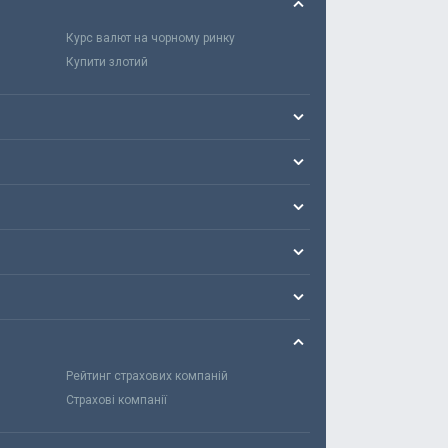
Курс валют на чорному ринку
Купити злотий
Рейтинг страхових компаній
Страхові компанії