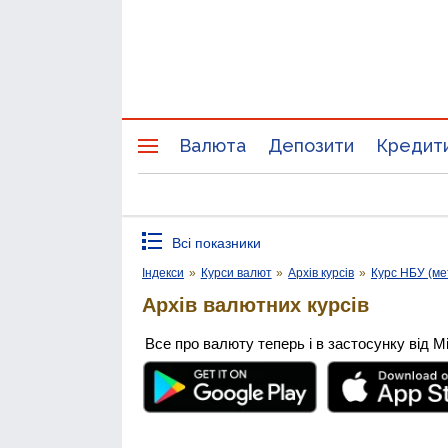
Валюта
Депозити
Кредит
Всі показники
Індекси
»
Курси валют
»
Архів курсів
»
Курс НБУ (ме
Архів валютних курсів
Все про валюту теперь і в застосунку від М