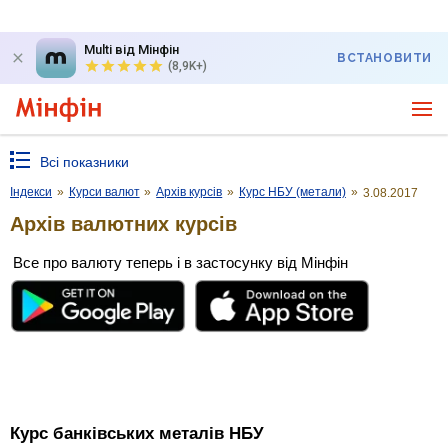
Multi від Мінфін
ВСТАНОВИТИ
(8,9K+)
Всі показники
Індекси
»
Курси валют
»
Архів курсів
»
Курс НБУ (метали)
»
3.08.2017
Архів валютних курсів
Все про валюту теперь і в застосунку від Мінфін
Курс банківських металів НБУ