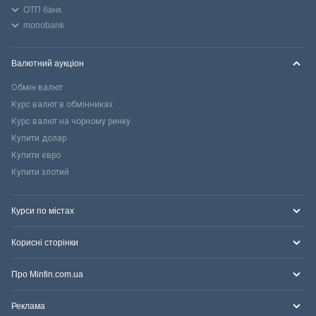
ОТП банк
monobank
Валютний аукціон
Обмін валют
Курс валют в обмінниках
Курс валют на чорному ринку
Купити долар
Купити євро
Купити злотий
Курси по містах
Корисні сторінки
Про Minfin.com.ua
Реклама