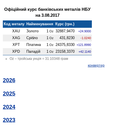
Офіційний курс банківських металів НБУ
на 3.08.2017
Код металу
Найменування
Курс (грн.)
XAU
Золото
1
32887,9470
Oz
+24.9000
XAG
Срібло
1
431,8230
Oz
-1.0240
XPT
Платина
1
24375,8330
Oz
+121.8990
XPD
Паладій
1
23158,3370
Oz
+42.1140
Oz – тройська унція = 31.10348 грам
конвертер
2026
2025
2024
2023