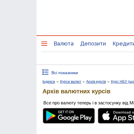
Валюта
Депозити
Кредит
Всі показники
Індекси
»
Курси валют
»
Архів курсів
»
Курс НБУ (щ
Архів валютних курсів
Все про валюту теперь і в застосунку від М