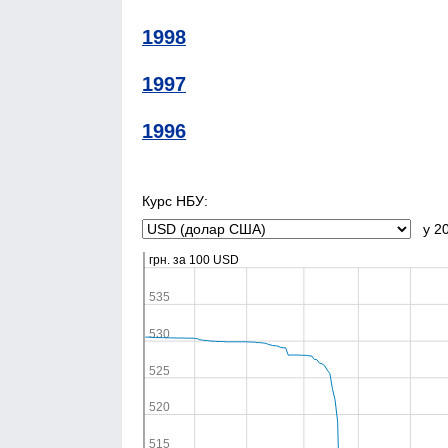
1998
1997
1996
Курс НБУ:
у 20