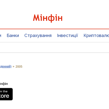
и
Банки
Страхування
Інвестиції
Криптовал
оденний)
»
2005
інфін