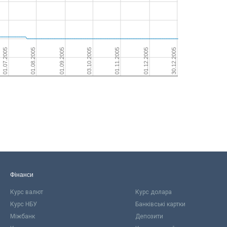
Фінанси
Курс валют
Курс долара
Курс НБУ
Банківські картки
Міжбанк
Депозити