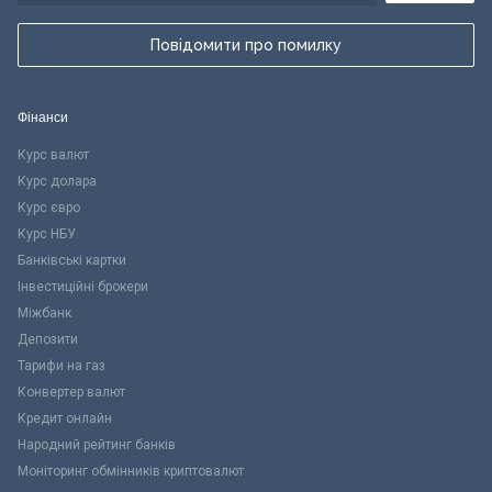
Повідомити про помилку
Фінанси
Курс валют
Курс долара
Курс євро
Курс НБУ
Банківські картки
Інвестиційні брокери
Міжбанк
Депозити
Тарифи на газ
Конвертер валют
Кредит онлайн
Народний рейтинг банків
Моніторинг обмінників криптовалют