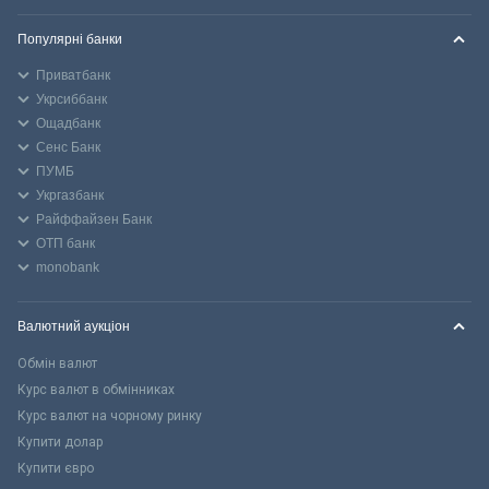
Популярні банки
Приватбанк
Укрсиббанк
Ощадбанк
Сенс Банк
ПУМБ
Укргазбанк
Райффайзен Банк
ОТП банк
monobank
Валютний аукціон
Обмін валют
Курс валют в обмінниках
Курс валют на чорному ринку
Купити долар
Купити євро