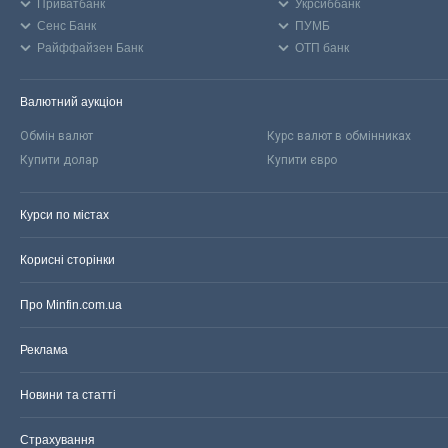
Приватбанк
Укрсиббанк
Сенс Банк
ПУМБ
Райффайзен Банк
ОТП банк
Валютний аукціон
Обмін валют
Курс валют в обмінниках
Купити долар
Купити євро
Курси по містах
Корисні сторінки
Про Minfin.com.ua
Реклама
Новини та статті
Страхування