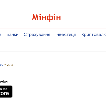
и
Банки
Страхування
Інвестиції
Криптовал
урс
»
2011
інфін