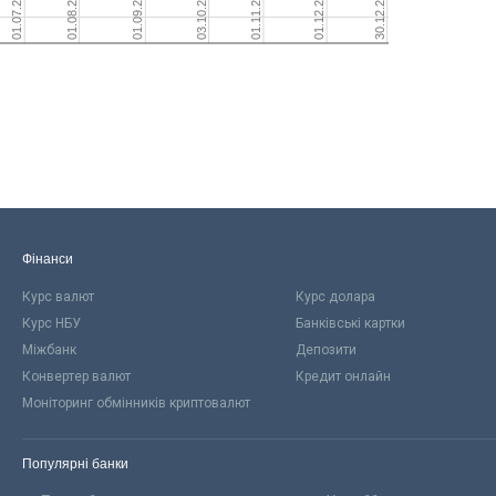
Фінанси
Курс валют
Курс долара
Курс НБУ
Банківські картки
Міжбанк
Депозити
Конвертер валют
Кредит онлайн
Моніторинг обмінників криптовалют
Популярні банки