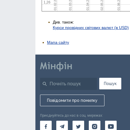
Див. також:
Курси провідних світових валют (в USD)
Мапа сайту
Пошук
Повідомити про помилку
Приєднуйтесь до нас в соц. мережах: