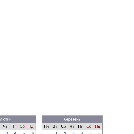
лютий
березень
Чт
Пт
Сб
Нд
Пн
Вт
Ср
Чт
Пт
Сб
Нд
3
4
5
6
1
2
3
4
5
6