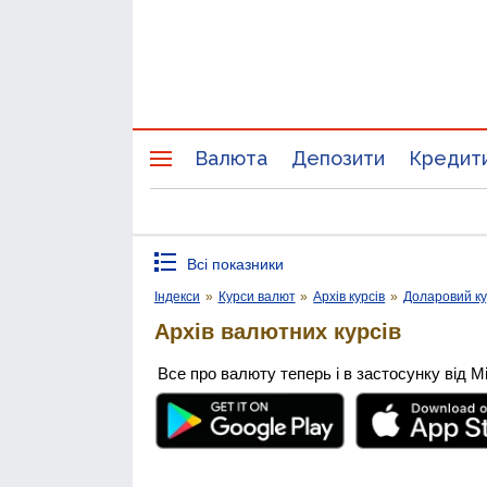
Валюта
Депозити
Кредит
Всі показники
Індекси
»
Курси валют
»
Архів курсів
»
Доларовий к
Архів валютних курсів
Все про валюту теперь і в застосунку від М