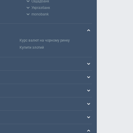
Ощадбанк
Укргазбанк
monobank
Курс валют на чорному ринку
Купити злотий