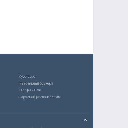
Курс євро
Інвестиційні брокери
Тарифи на газ
Народний рейтинг банків