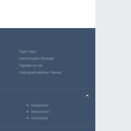
Курс євро
Інвестиційні брокери
Тарифи на газ
Народний рейтинг банків
Ощадбанк
Укргазбанк
monobank