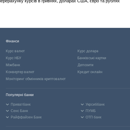
ерерахунку курсів в гривнях, доларах США, євро та рублях
Фінанси
Курс валют
Курс долара
Курс НБУ
Банківські картки
Міжбанк
Депозити
Конвертер валют
Кредит онлайн
Моніторинг обмінників криптовалют
Популярні банки
Приватбанк
Укрсиббанк
Сенс Банк
ПУМБ
Райффайзен Банк
ОТП банк