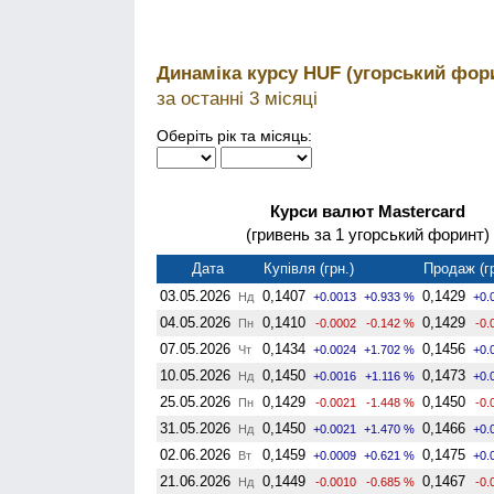
Динаміка курсу HUF (угорський фор
за останні 3 місяці
Оберіть рік та місяць:
Курси валют Mastercard
(гривень за 1 угорський форинт)
Дата
Купівля (грн.)
Продаж (гр
03.05.2026
0,1407
0,1429
Нд
+0.0013
+0.933 %
+0.
04.05.2026
0,1410
0,1429
Пн
-0.0002
-0.142 %
-0.
07.05.2026
0,1434
0,1456
Чт
+0.0024
+1.702 %
+0.
10.05.2026
0,1450
0,1473
Нд
+0.0016
+1.116 %
+0.
25.05.2026
0,1429
0,1450
Пн
-0.0021
-1.448 %
-0.
31.05.2026
0,1450
0,1466
Нд
+0.0021
+1.470 %
+0.
02.06.2026
0,1459
0,1475
Вт
+0.0009
+0.621 %
+0.
21.06.2026
0,1449
0,1467
Нд
-0.0010
-0.685 %
-0.