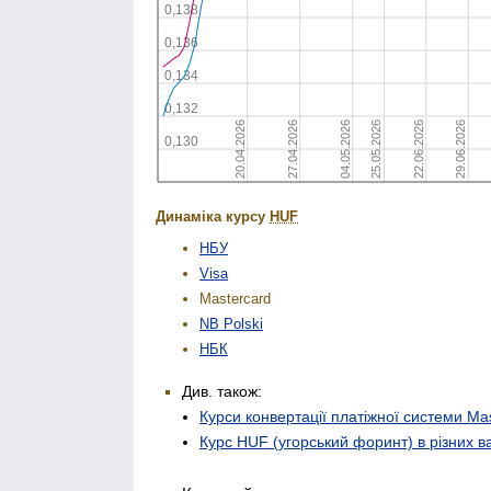
Динаміка курсу
HUF
НБУ
Visa
Mastercard
NB Polski
НБК
Див. також:
Курси конвертації платіжної системи Ma
Курс HUF (угорський форинт) в різних в