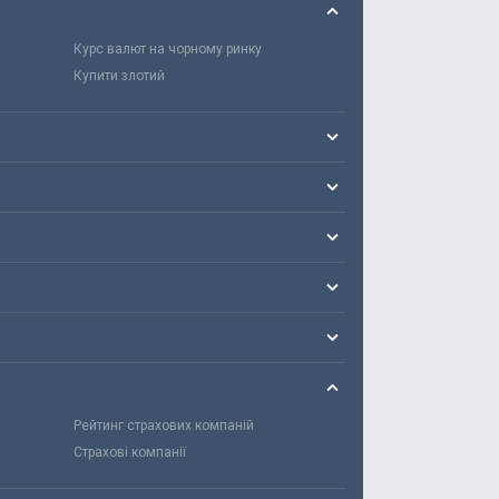
Курс валют на чорному ринку
Купити злотий
Рейтинг страхових компаній
Страхові компанії