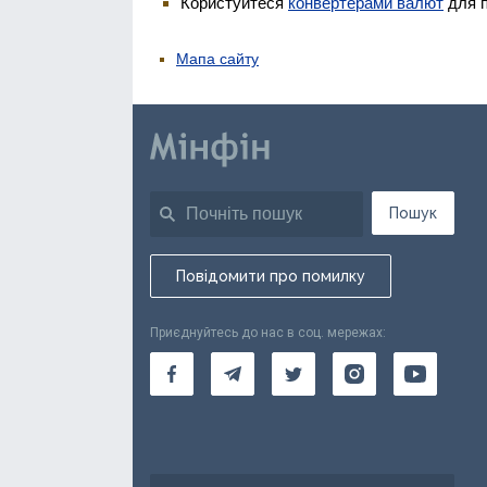
Користуйтеся
конвертерами валют
для п
Мапа сайту
Пошук
Повідомити про помилку
Приєднуйтесь до нас в соц. мережах: