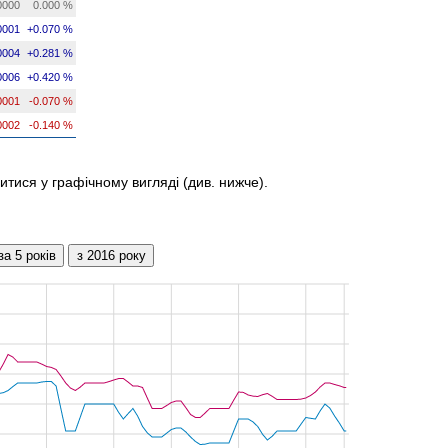
0000
0.000 %
0001
+0.070 %
0004
+0.281 %
0006
+0.420 %
0001
-0.070 %
0002
-0.140 %
итися у графічному вигляді (див. нижче).