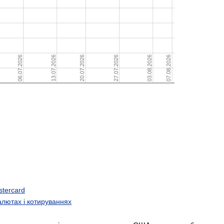
stercard
алютах і котируваннях