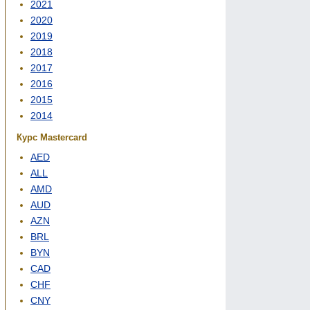
2021
2020
2019
2018
2017
2016
2015
2014
Курс Mastercard
AED
ALL
AMD
AUD
AZN
BRL
BYN
CAD
CHF
CNY