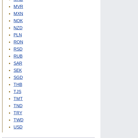
MVR
MXN
NOK
NZD
PLN
RON
RSD
RUB
SAR
SEK
SGD
THB
TJS
TMT
TND
TRY
TWD
USD