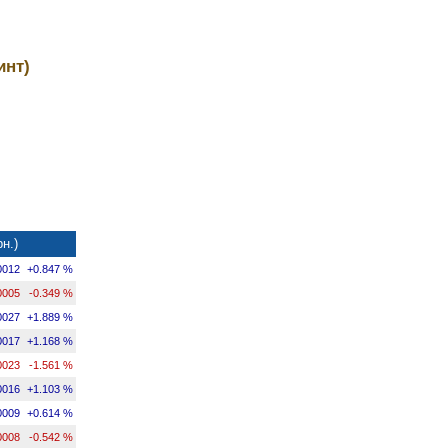
инт)
н.)
0012
+0.847 %
0005
-0.349 %
0027
+1.889 %
0017
+1.168 %
0023
-1.561 %
0016
+1.103 %
0009
+0.614 %
0008
-0.542 %