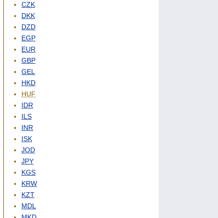
CZK
DKK
DZD
EGP
EUR
GBP
GEL
HKD
HUF
IDR
ILS
INR
ISK
JOD
JPY
KGS
KRW
KZT
MDL
MKD