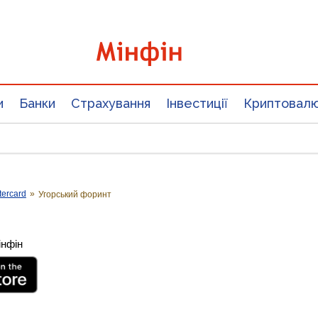
и
Банки
Страхування
Інвестиції
Криптовал
tercard
»
Угорський форинт
інфін