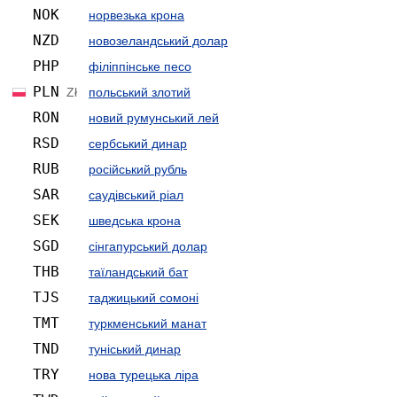
NOK
норвезька крона
NZD
ново­зеландський долар
PHP
філіппінське песо
PLN
Zł
польський злотий
RON
новий румунський лей
RSD
сербський динар
RUB
російський рубль
SAR
саудівський ріал
SEK
шведська крона
SGD
сінгапурський долар
THB
таїландський бат
TJS
таджицький сомоні
TMT
туркменський манат
TND
туніський динар
TRY
нова турецька ліра