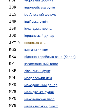
HUF
угорський форинт
IDR
індонезійська рупія
ILS
ізраїльський шекель
INR
індійська рупія
ISK
ісландська крона
JOD
іорданський динар
JPY
¥
японська єна
KGS
киргизький сом
KRW
піденно-корейська вона (Корея)
KZT
казахстанський тенге
LBP
ліванський фунт
MDL
молдовський лей
MKD
македонський денар
MVR
мальдівська руфія
MXN
мексиканське песо
MYR
малайзійський рингіт