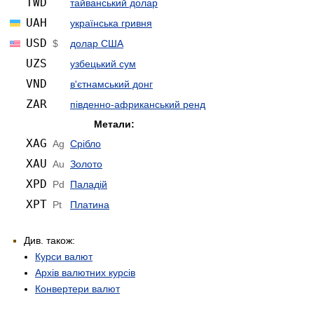
TWD
тайванський долар
UAH
українська гривня
USD
$
долар США
UZS
узбецький сум
VND
в'єтнамський донг
ZAR
південно-африканський ренд
Метали:
XAG
Ag
Срібло
XAU
Au
Золото
XPD
Pd
Паладій
XPT
Pt
Платина
Див. також:
Курси валют
Архів валютних курсів
Конвертери валют