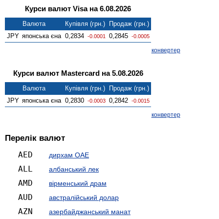
Курси валют Visa на 6.08.2026
Валюта
Купівля (грн.)
Продаж (грн.)
JPY
японська єна
0,2834
0,2845
-0.0001
-0.0005
конвертер
Курси валют Mastercard на 5.08.2026
Валюта
Купівля (грн.)
Продаж (грн.)
JPY
японська єна
0,2830
0,2842
-0.0003
-0.0015
конвертер
Перелік валют
AED
дирхам ОАЕ
ALL
албанський лек
AMD
вiрменський драм
AUD
австралійський долар
AZN
азербайджанський манат