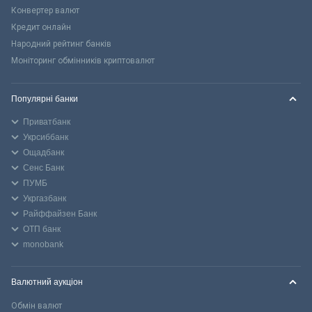
Конвертер валют
Кредит онлайн
Народний рейтинг банків
Моніторинг обмінників криптовалют
Популярні банки
Приватбанк
Укрсиббанк
Ощадбанк
Сенс Банк
ПУМБ
Укргазбанк
Райффайзен Банк
ОТП банк
monobank
Валютний аукціон
Обмін валют