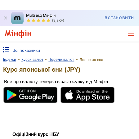
Multi від Мінфін
ВСТАНОВИТИ
(8,9K+)
Всі показники
Індекси
»
Курси валют
»
Перелік валют
»
Японська єна
Курс японської єни (JPY)
Все про валюту теперь і в застосунку від Мінфін
Офіційний курс НБУ