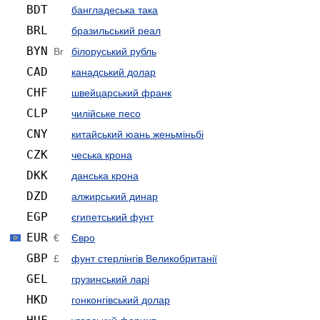
BDT
бангладеська така
BRL
бразильський реал
BYN
Br
білоруський рубль
CAD
канадський долар
CHF
швейцарський франк
CLP
чилійське песо
CNY
китайський юань женьмiньбi
CZK
чеська крона
DKK
данська крона
DZD
алжирський динар
EGP
єгипетський фунт
EUR
€
Євро
GBP
£
фунт стерлінгів Велико­британії
GEL
грузинський ларі
HKD
гонконгівський долар