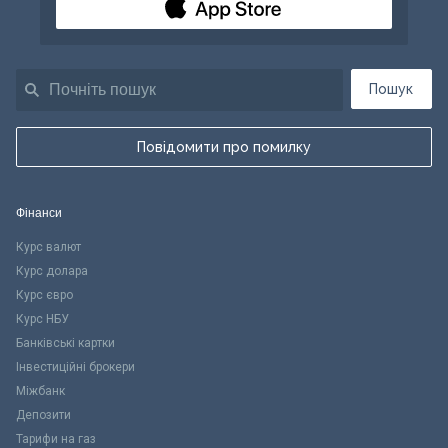
Пошук
Повідомити про помилку
Фінанси
Курс валют
Курс долара
Курс євро
Курс НБУ
Банківські картки
Інвестиційні брокери
Міжбанк
Депозити
Тарифи на газ