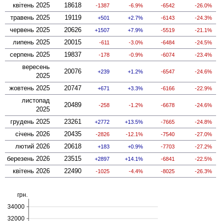
квітень 2025
18618
-1387
-6.9%
-6542
-26.0%
травень 2025
19119
501
2.7%
-6143
-24.3%
червень 2025
20626
1507
7.9%
-5519
-21.1%
липень 2025
20015
-611
-3.0%
-6484
-24.5%
серпень 2025
19837
-178
-0.9%
-6074
-23.4%
вересень
20076
239
1.2%
-6547
-24.6%
2025
жовтень 2025
20747
671
3.3%
-6166
-22.9%
листопад
20489
-258
-1.2%
-6678
-24.6%
2025
грудень 2025
23261
2772
13.5%
-7665
-24.8%
січень 2026
20435
-2826
-12.1%
-7540
-27.0%
лютий 2026
20618
183
0.9%
-7703
-27.2%
березень 2026
23515
2897
14.1%
-6841
-22.5%
квітень 2026
22490
-1025
-4.4%
-8025
-26.3%