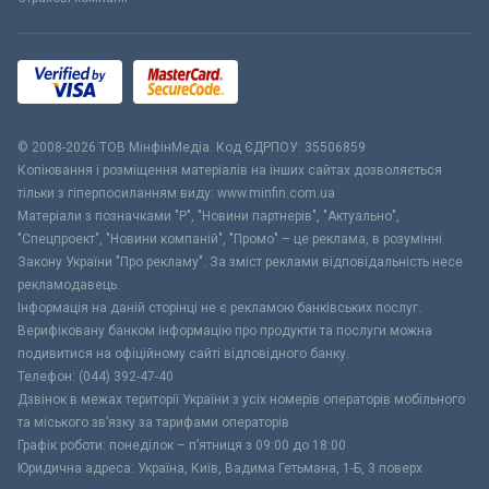
© 2008-2026 ТОВ МiнфiнМедiа. Код ЄДРПОУ: 35506859
Копіювання і розміщення матеріалів на інших сайтах дозволяється
тільки з гіперпосиланням виду: www.minfin.com.ua
Матеріали з позначками "Р", "Новини партнерів", "Актуально",
"Спецпроект", "Новини компаній", "Промо" – це реклама, в розумінні
Закону України "Про рекламу". За зміст реклами відповідальність несе
рекламодавець.
Інформація на даній сторінці не є рекламою банківських послуг.
Верифіковану банком інформацію про продукти та послуги можна
подивитися на офіційному сайті відповідного банку.
Телефон: (044) 392-47-40
Дзвінок в межах території України з усіх номерів операторів мобільного
та міського зв’язку за тарифами операторів
Графік роботи: понеділок – п’ятниця з 09:00 до 18:00
Юридична адреса: Україна, Київ, Вадима Гетьмана, 1-Б, 3 поверх