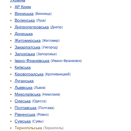
АР Крим
Вінницька
(
Винница
)
Волинська
(
Луцк
)
Дніпропетровська
(
Днепр
)
Донецька
Житомирська
(
Житомир
)
Закарпатська
(
Ужгород
)
Запорізька
(
Запорожье
)
Івано-Франківська
(
Ивано-Франковск
)
Київська
Кіровоградська
(
Кропивницкий
)
Луганська
Львівська
(
Львов
)
Миколаївська
(
Николаев
)
Одеська
(
Одесса
)
Полтавська
(
Полтава
)
Рівненська
(
Ровно
)
Сумська
(
Сумы
)
Тернопільська
(
Тернополь
)