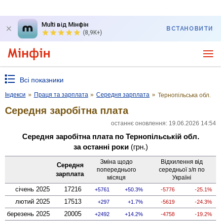
Multi від Мінфін
ВСТАНОВИТИ
(8,9K+)
Всі показники
Індекси
»
Праця та зарплата
»
Середня зарплата
»
Тернопільська обл.
Середня заробітна плата
останнє оновлення: 19.06.2026 14:54
Середня заробітна плата по Тернопільській обл.
за останні роки
(грн.)
Зміна щодо
Відхилення від
Середня
попереднього
середньої з/п по
зарплата
місяця
Україні
січень 2025
17216
5761
50.3%
-5776
-25.1%
лютий 2025
17513
297
1.7%
-5619
-24.3%
березень 2025
20005
2492
14.2%
-4758
-19.2%