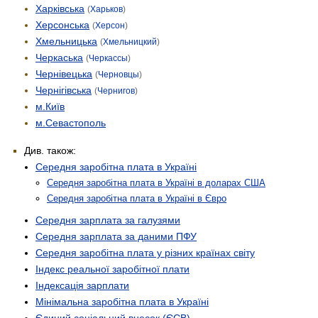
Харківська
(
Харьков
)
Херсонська
(
Херсон
)
Хмельницька
(
Хмельницкий
)
Черкаська
(
Черкассы
)
Чернівецька
(
Черновцы
)
Чернігівська
(
Чернигов
)
м.Київ
м.Севастополь
Див. також:
Середня заробітна плата в Україні
Середня заробітна плата в Україні в доларах США
Середня заробітна плата в Україні в Євро
Середня зарплата за галузями
Середня зарплата за даними ПФУ
Середня заробітна плата у різних країнах світу
Індекс реальної заробітної плати
Індексація зарплати
Мінімальна заробітна плата в Україні
Єдиний соціальний внесок (ЄСВ)