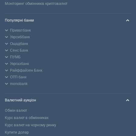
Моніторинг обмінників криптовалют
Популярні банки
Приватбанк
Укрсиббанк
Ощадбанк
Сенс Банк
ПУМБ
Укргазбанк
Райффайзен Банк
ОТП банк
monobank
Валютний аукціон
Обмін валют
Курс валют в обмінниках
Курс валют на чорному ринку
Купити долар