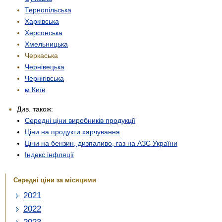
Тернопільська
Харківська
Херсонська
Хмельницька
Черкаська
Чернівецька
Чернігівська
м.Київ
Див. також:
Середні ціни виробників продукції
Ціни на продукти харчування
Ціни на бензин, дизпаливо, газ на АЗС України
Індекс інфляції
Середні ціни за місяцями
2021
2022