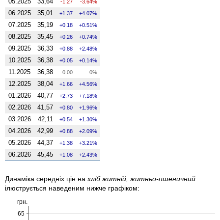
05.2025
33,64
-1.27
-3.64%
06.2025
35,01
1.37
4.07%
07.2025
35,19
0.18
0.51%
08.2025
35,45
0.26
0.74%
09.2025
36,33
0.88
2.48%
10.2025
36,38
0.05
0.14%
11.2025
36,38
0.00
0%
12.2025
38,04
1.66
4.56%
01.2026
40,77
2.73
7.18%
02.2026
41,57
0.80
1.96%
03.2026
42,11
0.54
1.30%
04.2026
42,99
0.88
2.09%
05.2026
44,37
1.38
3.21%
06.2026
45,45
1.08
2.43%
Динаміка середніх цін на
хліб житній, житньо-пшеничний
ілюструється наведеним нижче графіком:
грн.
65