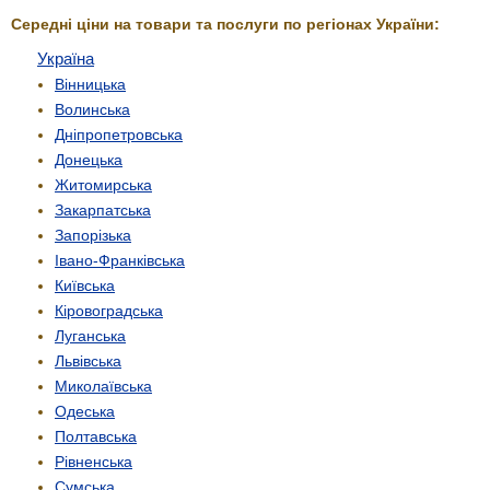
Середні ціни на товари та послуги по регіонах України:
Україна
Вінницька
Волинська
Дніпропетровська
Донецька
Житомирська
Закарпатська
Запорізька
Івано-Франківська
Київська
Кіровоградська
Луганська
Львівська
Миколаївська
Одеська
Полтавська
Рівненська
Сумська