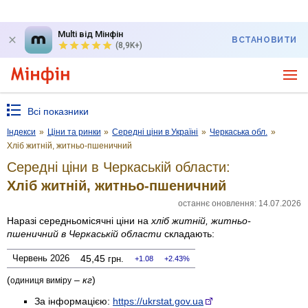
Multi від Мінфін
ВСТАНОВИТИ
(8,9K+)
Всі показники
Індекси
»
Ціни та ринки
»
Середні ціни в Україні
»
Черкаська обл.
»
Хліб житній, житньо-пшеничний
Середні ціни в Черкаській области:
Хліб житній, житньо-пшеничний
останнє оновлення: 14.07.2026
Наразі середньомісячні ціни на
хліб житній, житньо-
пшеничний
в Черкаській области
складають:
Червень 2026
45,45
грн.
1.08
2.43%
(
–
кг
)
одиниця виміру
За інформацією:
https://ukrstat.gov.ua