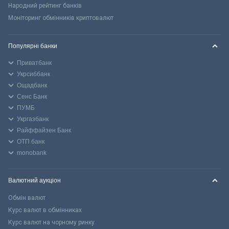
Народний рейтинг банків
Моніторинг обмінників криптовалют
Популярні банки
Приватбанк
Укрсиббанк
Ощадбанк
Сенс Банк
ПУМБ
Укргазбанк
Райффайзен Банк
ОТП банк
monobank
Валютний аукціон
Обмін валют
Курс валют в обмінниках
Курс валют на чорному ринку