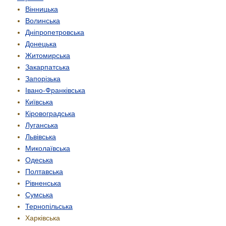
Вінницька
Волинська
Дніпропетровська
Донецька
Житомирська
Закарпатська
Запорізька
Івано-Франківська
Київська
Кіровоградська
Луганська
Львівська
Миколаївська
Одеська
Полтавська
Рівненська
Сумська
Тернопільська
Харківська