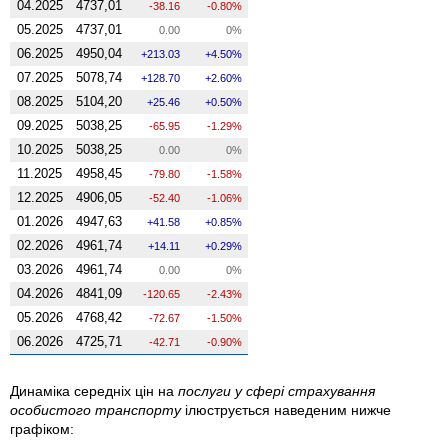
04.2025
4737,01
-38.16
-0.80%
05.2025
4737,01
0.00
0%
06.2025
4950,04
213.03
4.50%
07.2025
5078,74
128.70
2.60%
08.2025
5104,20
25.46
0.50%
09.2025
5038,25
-65.95
-1.29%
10.2025
5038,25
0.00
0%
11.2025
4958,45
-79.80
-1.58%
12.2025
4906,05
-52.40
-1.06%
01.2026
4947,63
41.58
0.85%
02.2026
4961,74
14.11
0.29%
03.2026
4961,74
0.00
0%
04.2026
4841,09
-120.65
-2.43%
05.2026
4768,42
-72.67
-1.50%
06.2026
4725,71
-42.71
-0.90%
Динаміка середніх цін на
послуги у сфері страхування
особистого транспорту
ілюструється наведеним нижче
графіком: