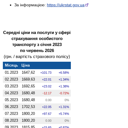
За інформацією:
https://ukrstat.gov.ua
Середні ціни на послуги у сфері
страхування особистого
транспорту з січня 2023
по червень 2026
(грн. / вартість страхового полісу)
Місяць
Ціна
01.2023
1647,62
101.73
6.58%
02.2023
1669,63
22.01
1.34%
03.2023
1692,65
23.02
1.38%
04.2023
1680,48
-12.17
-0.72%
05.2023
1680,48
0.00
0%
06.2023
1702,53
22.05
1.31%
07.2023
1800,20
97.67
5.74%
08.2023
1800,20
0.00
0%
09.2023
1815,85
15.65
0.87%