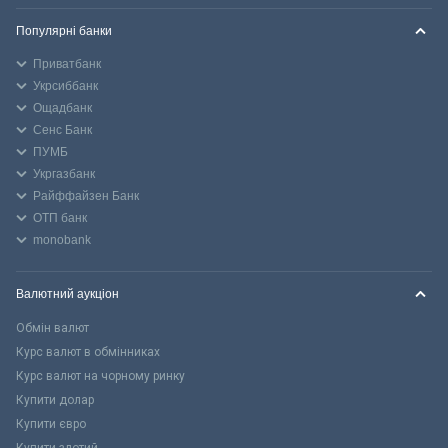
Популярні банки
Приватбанк
Укрсиббанк
Ощадбанк
Сенс Банк
ПУМБ
Укргазбанк
Райффайзен Банк
ОТП банк
monobank
Валютний аукціон
Обмін валют
Курс валют в обмінниках
Курс валют на чорному ринку
Купити долар
Купити євро