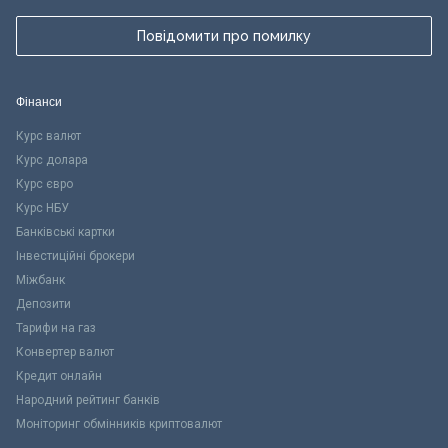
Повідомити про помилку
Фінанси
Курс валют
Курс долара
Курс євро
Курс НБУ
Банківські картки
Інвестиційні брокери
Міжбанк
Депозити
Тарифи на газ
Конвертер валют
Кредит онлайн
Народний рейтинг банків
Моніторинг обмінників криптовалют