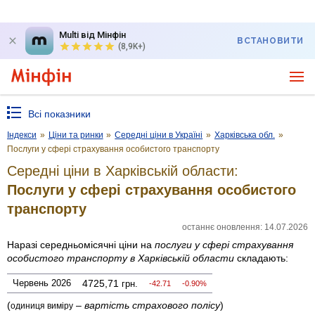
Multi від Мінфін
ВСТАНОВИТИ
(8,9K+)
Всі показники
Індекси
»
Ціни та ринки
»
Середні ціни в Україні
»
Харківська обл.
»
Послуги у сфері страхування особистого транспорту
Середні ціни в Харківській области:
Послуги у сфері страхування особистого
транспорту
останнє оновлення: 14.07.2026
Наразі середньомісячні ціни на
послуги у сфері страхування
особистого транспорту
в Харківській области
складають:
Червень 2026
4725,71
грн.
-42.71
-0.90%
(
–
вартість страхового полісу
)
одиниця виміру