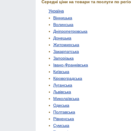
Середні ціни на товари та послуги по регіо
Україна
Вінницька
Волинська
Дніпропетровська
Донецька
Житомирська
Закарпатська
Запорізька
Івано-Франківська
Київська
Кіровоградська
Луганська
Львівська
Миколаївська
Одеська
Полтавська
Рівненська
Сумська