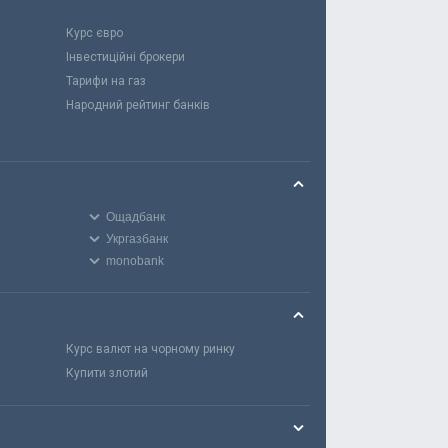
Курс євро
Інвестиційні брокери
Тарифи на газ
Народний рейтинг банків
Ощадбанк
Укргазбанк
monobank
Курс валют на чорному ринку
Купити злотий