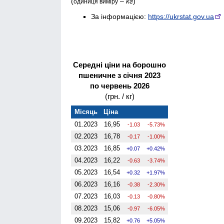
(
–
кг
)
одиниця виміру
За інформацією:
https://ukrstat.gov.ua
Середні ціни на борошно
пшеничне з січня 2023
по червень 2026
(грн. / кг)
Місяць
Ціна
01.2023
16,95
-1.03
-5.73%
02.2023
16,78
-0.17
-1.00%
03.2023
16,85
0.07
0.42%
04.2023
16,22
-0.63
-3.74%
05.2023
16,54
0.32
1.97%
06.2023
16,16
-0.38
-2.30%
07.2023
16,03
-0.13
-0.80%
08.2023
15,06
-0.97
-6.05%
09.2023
15,82
0.76
5.05%