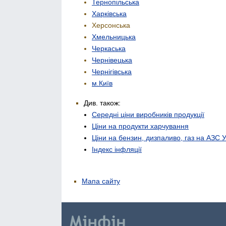
Тернопільська
Харківська
Херсонська
Хмельницька
Черкаська
Чернівецька
Чернігівська
м.Київ
Див. також:
Середні ціни виробників продукції
Ціни на продукти харчування
Ціни на бензин, дизпаливо, газ на АЗС 
Індекс інфляції
Мапа сайту