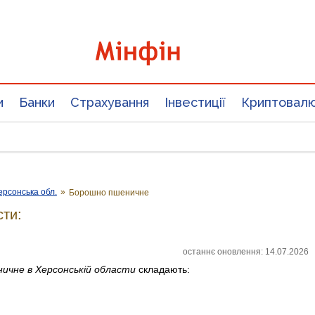
и
Банки
Страхування
Інвестиції
Криптовал
ерсонська обл.
»
Борошно пшеничне
сти:
останнє оновлення: 14.07.2026
ничне
в Херсонській области
складають: