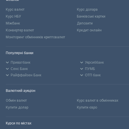
Курс валют
Курс долара
Курс НБУ
Банківські картки
Міжбанк
Депозити
Конвертер валют
Кредит онлайн
Моніторинг обмінників криптовалют
Популярні банки
Приватбанк
Укрсиббанк
Сенс Банк
ПУМБ
Райффайзен Банк
ОТП банк
Валютний аукціон
Обмін валют
Курс валют в обмінниках
Купити долар
Купити євро
Курси по містах