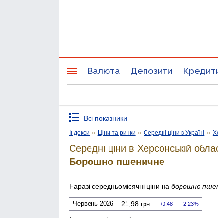
Валюта
Депозити
Кредит
Всі показники
Індекси
»
Ціни та ринки
»
Середні ціни в Україні
»
Х
Середні ціни в Херсонській обла
Борошно пшеничне
Наразі середньомісячні ціни на
борошно пше
Червень 2026
21,98
грн.
0.48
2.23%