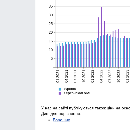
35
30
25
20
15
10
5
01.2021
04.2021
07.2021
10.2021
01.2022
04.2022
07.2022
10.2022
01.2023
Україна
Херсонская
Україна
Херсонская обл.
У нас на сайті публікуються також ціни на осн
Див. для порівняння:
Борошно