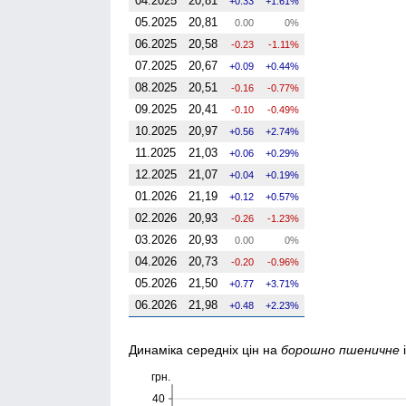
04.2025
20,81
0.33
1.61%
05.2025
20,81
0.00
0%
06.2025
20,58
-0.23
-1.11%
07.2025
20,67
0.09
0.44%
08.2025
20,51
-0.16
-0.77%
09.2025
20,41
-0.10
-0.49%
10.2025
20,97
0.56
2.74%
11.2025
21,03
0.06
0.29%
12.2025
21,07
0.04
0.19%
01.2026
21,19
0.12
0.57%
02.2026
20,93
-0.26
-1.23%
03.2026
20,93
0.00
0%
04.2026
20,73
-0.20
-0.96%
05.2026
21,50
0.77
3.71%
06.2026
21,98
0.48
2.23%
Динаміка середніх цін на
борошно пшеничне
грн.
40