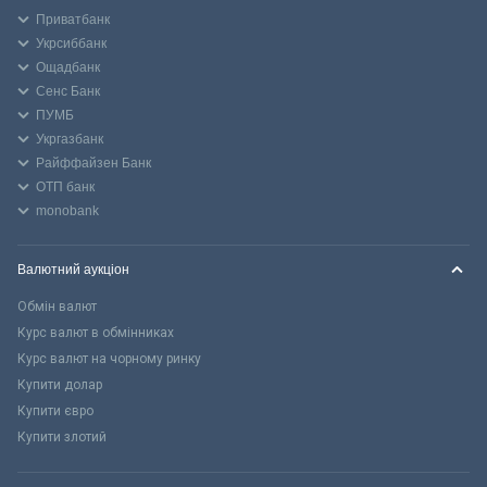
Приватбанк
Укрсиббанк
Ощадбанк
Сенс Банк
ПУМБ
Укргазбанк
Райффайзен Банк
ОТП банк
monobank
Валютний аукціон
Обмін валют
Курс валют в обмінниках
Курс валют на чорному ринку
Купити долар
Купити євро
Купити злотий