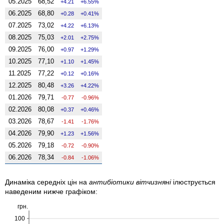
05.2025
68,52
4.21
6.55%
06.2025
68,80
0.28
0.41%
07.2025
73,02
4.22
6.13%
08.2025
75,03
2.01
2.75%
09.2025
76,00
0.97
1.29%
10.2025
77,10
1.10
1.45%
11.2025
77,22
0.12
0.16%
12.2025
80,48
3.26
4.22%
01.2026
79,71
-0.77
-0.96%
02.2026
80,08
0.37
0.46%
03.2026
78,67
-1.41
-1.76%
04.2026
79,90
1.23
1.56%
05.2026
79,18
-0.72
-0.90%
06.2026
78,34
-0.84
-1.06%
Динаміка середніх цін на
антибіотики вітчизняні
ілюструється
наведеним нижче графіком:
грн.
100