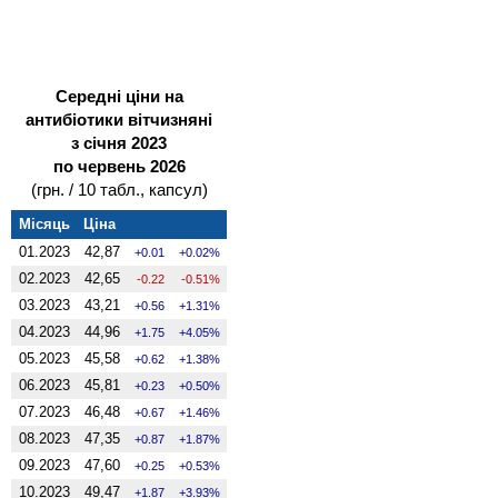
Середні ціни на
антибіотики вітчизняні
з січня 2023
по червень 2026
(грн. / 10 табл., капсул)
Місяць
Ціна
01.2023
42,87
0.01
0.02%
02.2023
42,65
-0.22
-0.51%
03.2023
43,21
0.56
1.31%
04.2023
44,96
1.75
4.05%
05.2023
45,58
0.62
1.38%
06.2023
45,81
0.23
0.50%
07.2023
46,48
0.67
1.46%
08.2023
47,35
0.87
1.87%
09.2023
47,60
0.25
0.53%
10.2023
49,47
1.87
3.93%