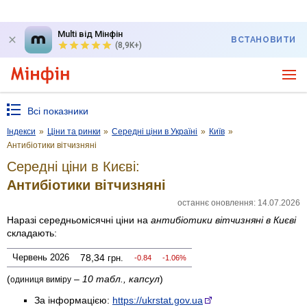
Multi від Мінфін
ВСТАНОВИТИ
(8,9K+)
Всі показники
Індекси
»
Ціни та ринки
»
Середні ціни в Україні
»
Київ
»
Антибіотики вітчизняні
Середні ціни в Києві:
Антибіотики вітчизняні
останнє оновлення: 14.07.2026
Наразі середньомісячні ціни на
антибіотики вітчизняні
в Києві
складають:
Червень 2026
78,34
грн.
-0.84
-1.06%
(
–
10 табл., капсул
)
одиниця виміру
За інформацією:
https://ukrstat.gov.ua