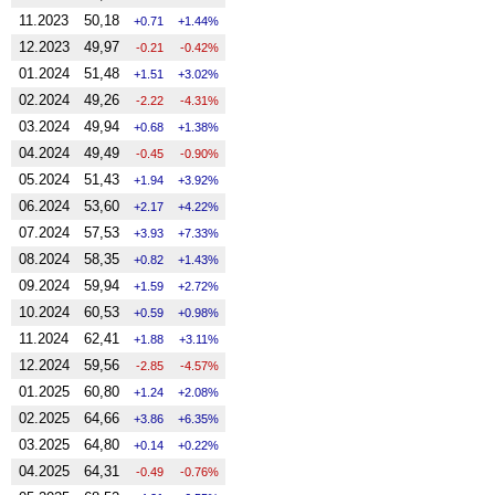
11.2023
50,18
0.71
1.44%
12.2023
49,97
-0.21
-0.42%
01.2024
51,48
1.51
3.02%
02.2024
49,26
-2.22
-4.31%
03.2024
49,94
0.68
1.38%
04.2024
49,49
-0.45
-0.90%
05.2024
51,43
1.94
3.92%
06.2024
53,60
2.17
4.22%
07.2024
57,53
3.93
7.33%
08.2024
58,35
0.82
1.43%
09.2024
59,94
1.59
2.72%
10.2024
60,53
0.59
0.98%
11.2024
62,41
1.88
3.11%
12.2024
59,56
-2.85
-4.57%
01.2025
60,80
1.24
2.08%
02.2025
64,66
3.86
6.35%
03.2025
64,80
0.14
0.22%
04.2025
64,31
-0.49
-0.76%