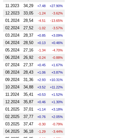
11.2023
34,29
7.48
27.90%
12.2023
33,05
-1.24
-3.62%
01.2024
28,54
-4.51
-13.65%
02.2024
27,52
-1.02
-3.57%
03.2024
28,37
0.85
3.09%
04.2024
28,50
0.13
0.46%
05.2024
27,16
-1.34
-4.70%
06.2024
26,92
-0.24
-0.88%
07.2024
27,37
0.45
1.67%
08.2024
28,43
1.06
3.87%
09.2024
31,36
2.93
10.31%
10.2024
34,88
3.52
11.22%
11.2024
35,41
0.53
1.52%
12.2024
35,87
0.46
1.30%
01.2025
37,01
1.14
3.18%
02.2025
37,77
0.76
2.05%
03.2025
37,47
-0.30
-0.79%
04.2025
36,18
-1.29
-3.44%