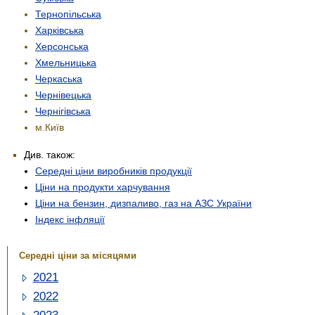
Тернопільська
Харківська
Херсонська
Хмельницька
Черкаська
Чернівецька
Чернігівська
м.Київ
Див. також:
Середні ціни виробників продукції
Ціни на продукти харчування
Ціни на бензин, дизпаливо, газ на АЗС України
Індекс інфляції
Середні ціни за місяцями
2021
2022