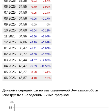
05.2025
35,25
-0.93
-2.57%
06.2025
34,55
-0.70
-1.99%
07.2025
34,50
-0.05
-0.14%
08.2025
34,56
0.06
0.17%
09.2025
34,56
0.00
0%
10.2025
34,60
0.04
0.12%
11.2025
34,96
0.36
1.04%
12.2025
37,06
2.10
6.01%
01.2026
38,47
1.41
3.80%
02.2026
38,77
0.30
0.78%
03.2026
43,44
4.67
12.05%
04.2026
48,47
5.03
11.58%
05.2026
48,27
-0.20
-0.41%
06.2026
43,87
-4.40
-9.12%
Динаміка середніх цін на
газ скраплений для автомобілів
ілюструється наведеним нижче графіком:
грн.
55