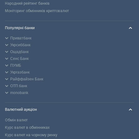
Народний рейтинг банків
Моніторинг обмінників криптовалют
Популярні банки
Приватбанк
Укрсиббанк
Ощадбанк
Сенс Банк
ПУМБ
Укргазбанк
Райффайзен Банк
ОТП банк
monobank
Валютний аукціон
Обмін валют
Курс валют в обмінниках
Курс валют на чорному ринку