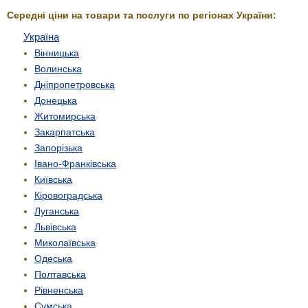
Середні ціни на товари та послуги по регіонах України:
Україна
Вінницька
Волинська
Дніпропетровська
Донецька
Житомирська
Закарпатська
Запорізька
Івано-Франківська
Київська
Кіровоградська
Луганська
Львівська
Миколаївська
Одеська
Полтавська
Рівненська
Сумська