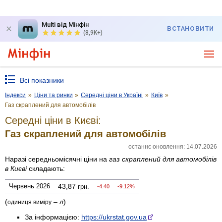
Multi від Мінфін
ВСТАНОВИТИ
(8,9K+)
Всі показники
Індекси
»
Ціни та ринки
»
Середні ціни в Україні
»
Київ
»
Газ скраплений для автомобілів
Середні ціни в Києві:
Газ скраплений для автомобілів
останнє оновлення: 14.07.2026
Наразі середньомісячні ціни на
газ скраплений для автомобілів
в Києві
складають:
Червень 2026
43,87
грн.
-4.40
-9.12%
(
–
л
)
одиниця виміру
За інформацією:
https://ukrstat.gov.ua