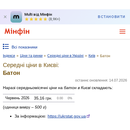
Multi від Мінфін
ВСТАНОВИТИ
(8,9K+)
Всі показники
Індекси
»
Ціни та ринки
»
Середні ціни в Україні
»
Київ
»
Батон
Середні ціни в Києві:
Батон
останнє оновлення: 14.07.2026
Наразі середньомісячні ціни на
батон
в Києві
складають:
Червень 2026
35,16
грн.
0.00
0%
(
–
500 г
)
одиниця виміру
За інформацією:
https://ukrstat.gov.ua