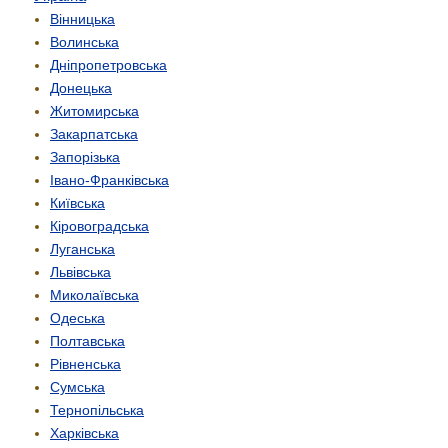
Вінницька
Волинська
Дніпропетровська
Донецька
Житомирська
Закарпатська
Запорізька
Івано-Франківська
Київська
Кіровоградська
Луганська
Львівська
Миколаївська
Одеська
Полтавська
Рівненська
Сумська
Тернопільська
Харківська