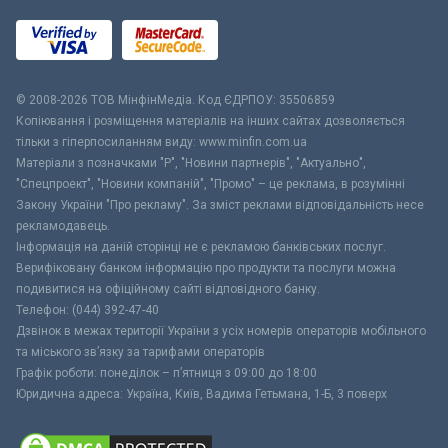
© 2008-2026 ТОВ МiнфiнМедiа. Код ЄДРПОУ: 35506859
Копіювання і розміщення матеріалів на інших сайтах дозволяється
тільки з гіперпосиланням виду: www.minfin.com.ua
Матеріали з позначками "Р", "Новини партнерів", "Актуально",
"Спецпроект", "Новини компаній", "Промо" – це реклама, в розумінні
Закону України "Про рекламу". За зміст реклами відповідальність несе
рекламодавець.
Інформація на даній сторінці не є рекламою банківських послуг.
Верифіковану банком інформацію про продукти та послуги можна
подивитися на офіційному сайті відповідного банку.
Телефон: (044) 392-47-40
Дзвінок в межах території України з усіх номерів операторів мобільного
та міського зв’язку за тарифами операторів
Графік роботи: понеділок – п’ятниця з 09:00 до 18:00
Юридична адреса: Україна, Київ, Вадима Гетьмана, 1-Б, 3 поверх