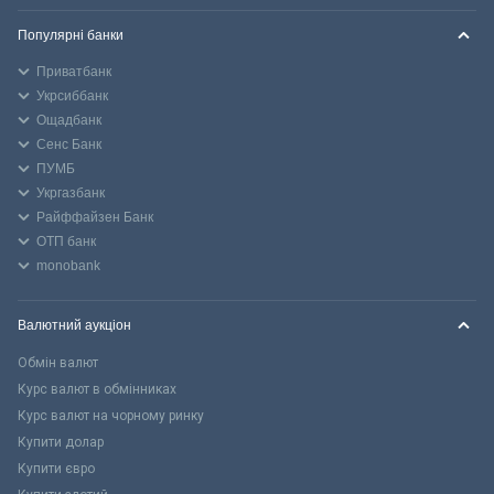
Популярні банки
Приватбанк
Укрсиббанк
Ощадбанк
Сенс Банк
ПУМБ
Укргазбанк
Райффайзен Банк
ОТП банк
monobank
Валютний аукціон
Обмін валют
Курс валют в обмінниках
Курс валют на чорному ринку
Купити долар
Купити євро