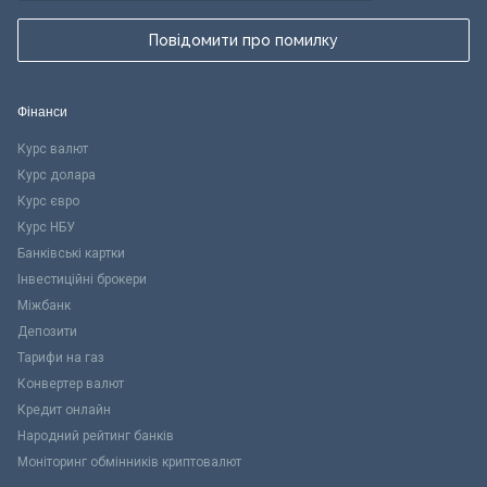
Повідомити про помилку
Фінанси
Курс валют
Курс долара
Курс євро
Курс НБУ
Банківські картки
Інвестиційні брокери
Міжбанк
Депозити
Тарифи на газ
Конвертер валют
Кредит онлайн
Народний рейтинг банків
Моніторинг обмінників криптовалют