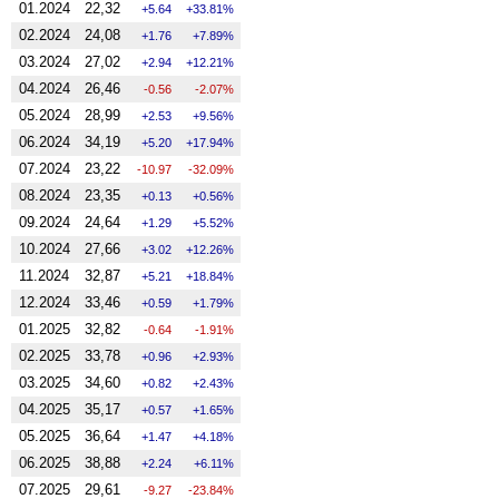
01.2024
22,32
5.64
33.81%
02.2024
24,08
1.76
7.89%
03.2024
27,02
2.94
12.21%
04.2024
26,46
-0.56
-2.07%
05.2024
28,99
2.53
9.56%
06.2024
34,19
5.20
17.94%
07.2024
23,22
-10.97
-32.09%
08.2024
23,35
0.13
0.56%
09.2024
24,64
1.29
5.52%
10.2024
27,66
3.02
12.26%
11.2024
32,87
5.21
18.84%
12.2024
33,46
0.59
1.79%
01.2025
32,82
-0.64
-1.91%
02.2025
33,78
0.96
2.93%
03.2025
34,60
0.82
2.43%
04.2025
35,17
0.57
1.65%
05.2025
36,64
1.47
4.18%
06.2025
38,88
2.24
6.11%
07.2025
29,61
-9.27
-23.84%