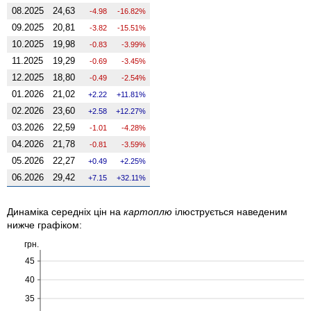
08.2025
24,63
-4.98
-16.82%
09.2025
20,81
-3.82
-15.51%
10.2025
19,98
-0.83
-3.99%
11.2025
19,29
-0.69
-3.45%
12.2025
18,80
-0.49
-2.54%
01.2026
21,02
2.22
11.81%
02.2026
23,60
2.58
12.27%
03.2026
22,59
-1.01
-4.28%
04.2026
21,78
-0.81
-3.59%
05.2026
22,27
0.49
2.25%
06.2026
29,42
7.15
32.11%
Динаміка середніх цін на
картоплю
ілюструється наведеним
нижче графіком:
грн.
45
40
35