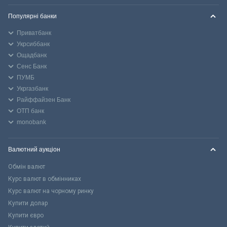
Популярні банки
Приватбанк
Укрсиббанк
Ощадбанк
Сенс Банк
ПУМБ
Укргазбанк
Райффайзен Банк
ОТП банк
monobank
Валютний аукціон
Обмін валют
Курс валют в обмінниках
Курс валют на чорному ринку
Купити долар
Купити євро