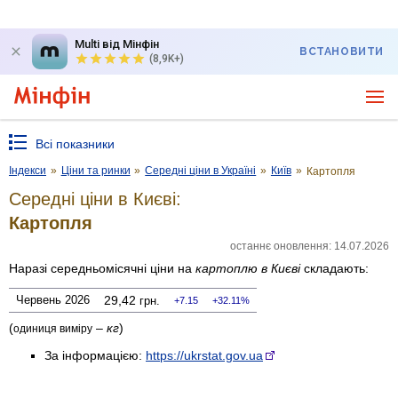
Multi від Мінфін
ВСТАНОВИТИ
(8,9K+)
Всі показники
Індекси
»
Ціни та ринки
»
Середні ціни в Україні
»
Київ
»
Картопля
Середні ціни в Києві:
Картопля
останнє оновлення: 14.07.2026
Наразі середньомісячні ціни на
картоплю
в Києві
складають:
Червень 2026
29,42
грн.
7.15
32.11%
(
–
кг
)
одиниця виміру
За інформацією:
https://ukrstat.gov.ua