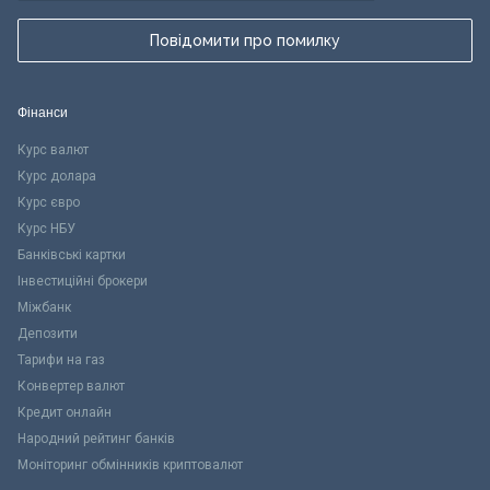
Повідомити про помилку
Фінанси
Курс валют
Курс долара
Курс євро
Курс НБУ
Банківські картки
Інвестиційні брокери
Міжбанк
Депозити
Тарифи на газ
Конвертер валют
Кредит онлайн
Народний рейтинг банків
Моніторинг обмінників криптовалют