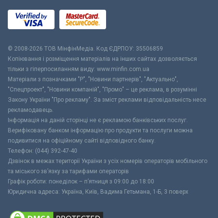
© 2008-2026 ТОВ МiнфiнМедiа. Код ЄДРПОУ: 35506859
Копіювання і розміщення матеріалів на інших сайтах дозволяється
тільки з гіперпосиланням виду: www.minfin.com.ua
Матеріали з позначками "Р", "Новини партнерів", "Актуально",
"Спецпроект", "Новини компаній", "Промо" – це реклама, в розумінні
Закону України "Про рекламу". За зміст реклами відповідальність несе
рекламодавець.
Інформація на даній сторінці не є рекламою банківських послуг.
Верифіковану банком інформацію про продукти та послуги можна
подивитися на офіційному сайті відповідного банку.
Телефон: (044) 392-47-40
Дзвінок в межах території України з усіх номерів операторів мобільного
та міського зв’язку за тарифами операторів
Графік роботи: понеділок – п’ятниця з 09:00 до 18:00
Юридична адреса: Україна, Київ, Вадима Гетьмана, 1-Б, 3 поверх