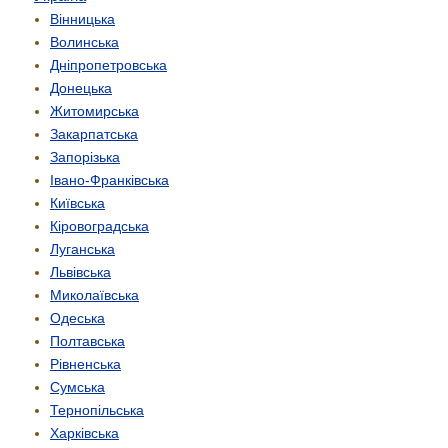
Вінницька
Волинська
Дніпропетровська
Донецька
Житомирська
Закарпатська
Запорізька
Івано-Франківська
Київська
Кіровоградська
Луганська
Львівська
Миколаївська
Одеська
Полтавська
Рівненська
Сумська
Тернопільська
Харківська