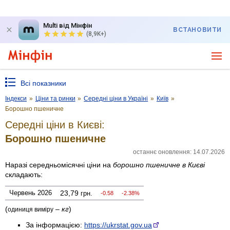
Multi від Мінфін
ВСТАНОВИТИ
(8,9K+)
Всі показники
Індекси
»
Ціни та ринки
»
Середні ціни в Україні
»
Київ
»
Борошно пшеничне
Середні ціни в Києві:
Борошно пшеничне
останнє оновлення: 14.07.2026
Наразі середньомісячні ціни на
борошно пшеничне
в Києві
складають:
Червень 2026
23,79
грн.
-0.58
-2.38%
(
–
кг
)
одиниця виміру
За інформацією:
https://ukrstat.gov.ua