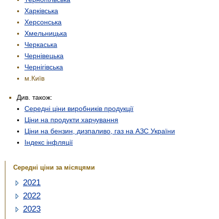
Харківська
Херсонська
Хмельницька
Черкаська
Чернівецька
Чернігівська
м.Київ
Див. також:
Середні ціни виробників продукції
Ціни на продукти харчування
Ціни на бензин, дизпаливо, газ на АЗС України
Індекс інфляції
Середні ціни за місяцями
2021
2022
2023