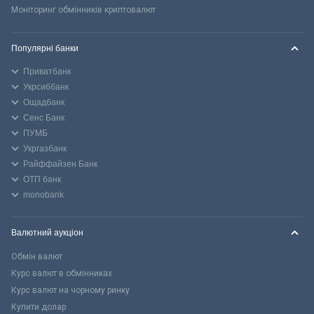
Моніторинг обмінників криптовалют
Популярні банки
Приватбанк
Укрсиббанк
Ощадбанк
Сенс Банк
ПУМБ
Укргазбанк
Райффайзен Банк
ОТП банк
monobank
Валютний аукціон
Обмін валют
Курс валют в обмінниках
Курс валют на чорному ринку
Купити долар