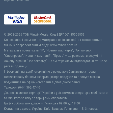
Страхові компанії
© 2008-2026 ТОВ МiнфiнМедiа. Код ЄДРПОУ: 35506859
Копіювання і розміщення матеріалів на інших сайтах дозволяється
тільки з гіперпосиланням виду: www.minfin.com.ua
Матеріали з позначками "Р", "Новини партнерів", "Актуально",
"Спецпроект", "Новини компаній", "Промо" – це реклама, в розумінні
Закону України "Про рекламу". За зміст реклами відповідальність несе
рекламодавець.
Інформація на даній сторінці не є рекламою банківських послуг.
Верифіковану банком інформацію про продукти та послуги можна
подивитися на офіційному сайті відповідного банку.
Телефон: (044) 392-47-40
Дзвінок в межах території України з усіх номерів операторів мобільного
та міського зв’язку за тарифами операторів
Графік роботи: понеділок – п’ятниця з 09:00 до 18:00
Юридична адреса: Україна, Київ, Вадима Гетьмана, 1-Б, 3 поверх