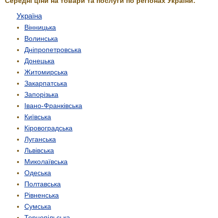
Середні ціни на товари та послуги по регіонах України:
Україна
Вінницька
Волинська
Дніпропетровська
Донецька
Житомирська
Закарпатська
Запорізька
Івано-Франківська
Київська
Кіровоградська
Луганська
Львівська
Миколаївська
Одеська
Полтавська
Рівненська
Сумська
Тернопільська