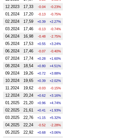
12.2023
17,33
-0.04
-0.23%
01.2024
17,20
-0.13
-0.75%
02.2024
17,59
0.39
2.27%
03.2024
17,46
-0.13
-0.74%
04.2024
16,98
-0.48
-2.75%
05.2024
17,53
0.55
3.24%
06.2024
17,46
-0.07
-0.40%
07.2024
17,74
0.28
1.60%
08.2024
18,54
0.80
4.51%
09.2024
19,26
0.72
3.88%
10.2024
19,65
0.39
2.02%
11.2024
19,62
-0.03
-0.15%
12.2024
20,24
0.62
3.16%
01.2025
21,20
0.96
4.74%
02.2025
21,61
0.41
1.93%
03.2025
22,76
1.15
5.32%
04.2025
22,24
-0.52
-2.28%
05.2025
22,92
0.68
3.06%