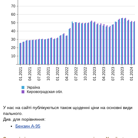
70
60
50
40
30
20
10
01.2021
04.2021
07.2021
10.2021
01.2022
04.2022
07.2022
10.2022
01.2023
04.2023
07.2023
10.2023
01.2024
Україна
Кировоградская
Україна
Кировоградская обл.
У нас на сайті публікуються також щоденні ціни на основні види
пального.
Див. для порівняння:
Бензин А-95