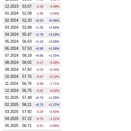
12.2023
53,67
-2.29
-4.09%
01.2024
52,09
-1.58
-2.94%
02.2024
52,33
0.24
0.46%
03.2024
53,68
1.35
2.58%
04.2024
55,47
1.79
3.33%
05.2024
56,63
1.16
2.09%
06.2024
57,53
0.90
1.59%
07.2024
58,19
0.66
1.15%
08.2024
58,02
-0.17
-0.29%
09.2024
57,82
-0.20
-0.34%
10.2024
57,75
-0.07
-0.12%
11.2024
56,76
-0.99
-1.71%
12.2024
56,75
-0.01
-0.02%
01.2025
57,48
0.73
1.29%
02.2025
58,21
0.73
1.27%
03.2025
57,92
-0.29
-0.50%
04.2025
57,22
-0.70
-1.21%
05.2025
56,71
-0.51
-0.89%