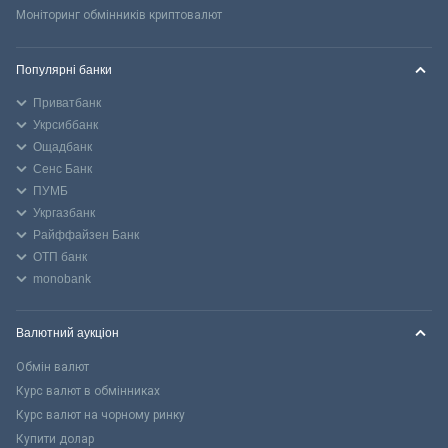
Моніторинг обмінників криптовалют
Популярні банки
Приватбанк
Укрсиббанк
Ощадбанк
Сенс Банк
ПУМБ
Укргазбанк
Райффайзен Банк
ОТП банк
monobank
Валютний аукціон
Обмін валют
Курс валют в обмінниках
Курс валют на чорному ринку
Купити долар