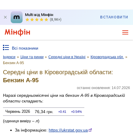
Multi від Мінфін
ВСТАНОВИТИ
(8,9K+)
Всі показники
Індекси
»
Ціни та ринки
»
Середні ціни в Україні
»
Кіровоградська обл.
»
Бензин А-95
Середні ціни в Кіровоградській области:
Бензин А-95
останнє оновлення: 14.07.2026
Наразі середньомісячні ціни на
бензин А-95
в Кіровоградській
области
складають:
Червень 2026
76,34
грн.
0.41
0.54%
(
–
л
)
одиниця виміру
За інформацією:
https://ukrstat.gov.ua