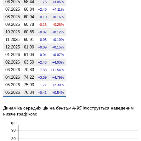
06.2025
58,44
1.73
3.05%
07.2025
60,84
2.40
4.11%
08.2025
60,94
0.10
0.16%
09.2025
60,78
-0.16
-0.26%
10.2025
60,85
0.07
0.12%
11.2025
60,91
0.06
0.10%
12.2025
61,00
0.09
0.15%
01.2026
61,04
0.04
0.07%
02.2026
63,50
2.46
4.03%
03.2026
70,83
7.33
11.54%
04.2026
74,22
3.39
4.79%
05.2026
75,93
1.71
2.30%
06.2026
76,34
0.41
0.54%
Динаміка середніх цін на
бензин А-95
ілюструється наведеним
нижче графіком:
грн.
90
80