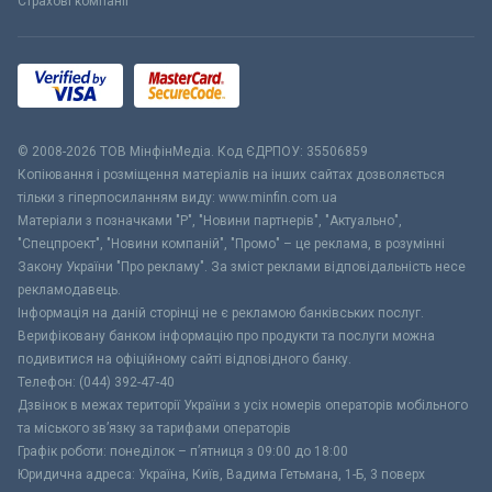
Страхові компанії
© 2008-2026 ТОВ МiнфiнМедiа. Код ЄДРПОУ: 35506859
Копіювання і розміщення матеріалів на інших сайтах дозволяється
тільки з гіперпосиланням виду: www.minfin.com.ua
Матеріали з позначками "Р", "Новини партнерів", "Актуально",
"Спецпроект", "Новини компаній", "Промо" – це реклама, в розумінні
Закону України "Про рекламу". За зміст реклами відповідальність несе
рекламодавець.
Інформація на даній сторінці не є рекламою банківських послуг.
Верифіковану банком інформацію про продукти та послуги можна
подивитися на офіційному сайті відповідного банку.
Телефон: (044) 392-47-40
Дзвінок в межах території України з усіх номерів операторів мобільного
та міського зв’язку за тарифами операторів
Графік роботи: понеділок – п’ятниця з 09:00 до 18:00
Юридична адреса: Україна, Київ, Вадима Гетьмана, 1-Б, 3 поверх