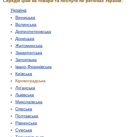
Середні ціни на товари та послуги по регіонах України:
Україна
Вінницька
Волинська
Дніпропетровська
Донецька
Житомирська
Закарпатська
Запорізька
Івано-Франківська
Київська
Кіровоградська
Луганська
Львівська
Миколаївська
Одеська
Полтавська
Рівненська
Сумська
Тернопільська