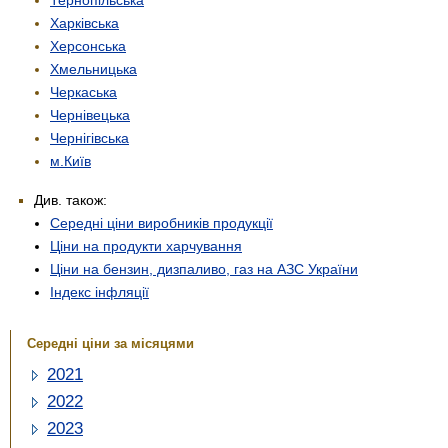
Харківська
Херсонська
Хмельницька
Черкаська
Чернівецька
Чернігівська
м.Київ
Див. також:
Середні ціни виробників продукції
Ціни на продукти харчування
Ціни на бензин, дизпаливо, газ на АЗС України
Індекс інфляції
Середні ціни за місяцями
2021
2022
2023