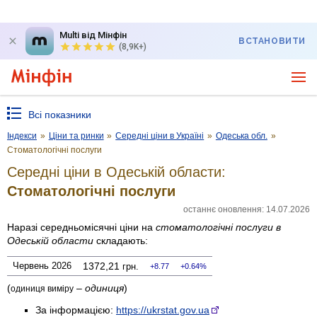
Multi від Мінфін
ВСТАНОВИТИ
(8,9K+)
Всі показники
Індекси
»
Ціни та ринки
»
Середні ціни в Україні
»
Одеська обл.
»
Стомато­логічні послуги
Середні ціни в Одеській области:
Стомато­логічні послуги
останнє оновлення: 14.07.2026
Наразі середньомісячні ціни на
стомато­логічні послуги
в
Одеській области
складають:
Червень 2026
1372,21
грн.
8.77
0.64%
(
–
одиниця
)
одиниця виміру
За інформацією:
https://ukrstat.gov.ua