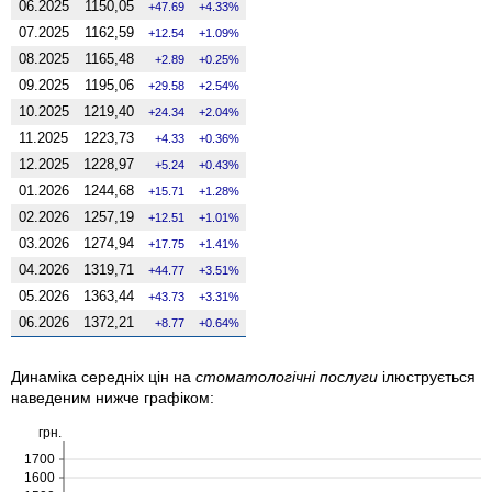
06.2025
1150,05
47.69
4.33%
07.2025
1162,59
12.54
1.09%
08.2025
1165,48
2.89
0.25%
09.2025
1195,06
29.58
2.54%
10.2025
1219,40
24.34
2.04%
11.2025
1223,73
4.33
0.36%
12.2025
1228,97
5.24
0.43%
01.2026
1244,68
15.71
1.28%
02.2026
1257,19
12.51
1.01%
03.2026
1274,94
17.75
1.41%
04.2026
1319,71
44.77
3.51%
05.2026
1363,44
43.73
3.31%
06.2026
1372,21
8.77
0.64%
Динаміка середніх цін на
стомато­логічні послуги
ілюструється
наведеним нижче графіком:
грн.
1700
1600