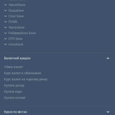
Укрсиббанк
Ощадбанк
Сенс Банк
ПУМБ
Укргазбанк
Райффайзен Банк
ОТП банк
monobank
Валютний аукціон
Обмін валют
Курс валют в обмінниках
Курс валют на чорному ринку
Купити долар
Купити євро
Купити злотий
Курси по містах