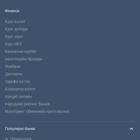
Фінанси
Курс валют
Курс долара
Курс євро
Курс НБУ
Банківські картки
Інвестиційні брокери
Міжбанк
Депозити
Тарифи на газ
Конвертер валют
Кредит онлайн
Народний рейтинг банків
Моніторинг обмінників криптовалют
Популярні банки
Приватбанк