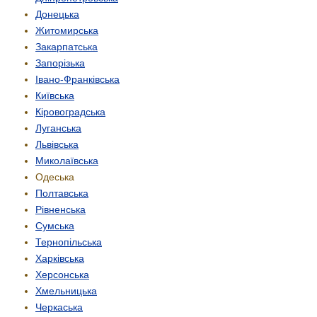
Донецька
Житомирська
Закарпатська
Запорізька
Івано-Франківська
Київська
Кіровоградська
Луганська
Львівська
Миколаївська
Одеська
Полтавська
Рівненська
Сумська
Тернопільська
Харківська
Херсонська
Хмельницька
Черкаська