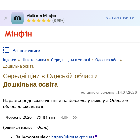
Multi від Мінфін
ВСТАНОВИТИ
(8,9K+)
Всі показники
Індекси
»
Ціни та ринки
»
Середні ціни в Україні
»
Одеська обл.
»
Дошкільна освіта
Середні ціни в Одеській области:
Дошкільна освіта
останнє оновлення: 14.07.2026
Наразі середньомісячні ціни на
дошкільну освіту
в Одеській
области
складають:
Червень 2026
72,91
грн.
0.00
0%
(
–
день
)
одиниця виміру
За інформацією:
https://ukrstat.gov.ua