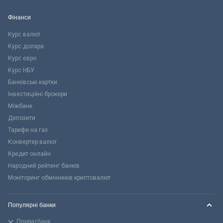
Фінанси
Курс валют
Курс долара
Курс євро
Курс НБУ
Банківські картки
Інвестиційні брокери
Міжбанк
Депозити
Тарифи на газ
Конвертер валют
Кредит онлайн
Народний рейтинг банків
Моніторинг обмінників криптовалют
Популярні банки
Приватбанк