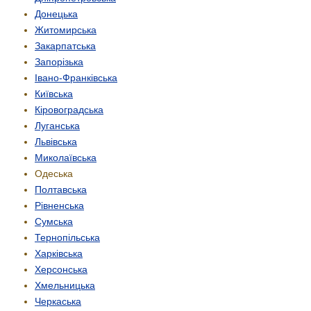
Донецька
Житомирська
Закарпатська
Запорізька
Івано-Франківська
Київська
Кіровоградська
Луганська
Львівська
Миколаївська
Одеська
Полтавська
Рівненська
Сумська
Тернопільська
Харківська
Херсонська
Хмельницька
Черкаська