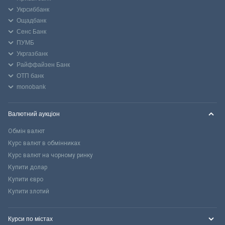
Укрсиббанк
Ощадбанк
Сенс Банк
ПУМБ
Укргазбанк
Райффайзен Банк
ОТП банк
monobank
Валютний аукціон
Обмін валют
Курс валют в обмінниках
Курс валют на чорному ринку
Купити долар
Купити євро
Купити злотий
Курси по містах