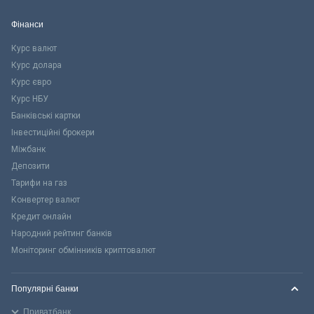
Фінанси
Курс валют
Курс долара
Курс євро
Курс НБУ
Банківські картки
Інвестиційні брокери
Міжбанк
Депозити
Тарифи на газ
Конвертер валют
Кредит онлайн
Народний рейтинг банків
Моніторинг обмінників криптовалют
Популярні банки
Приватбанк