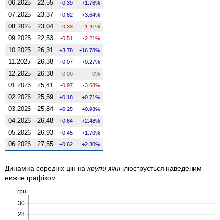
06.2025
22,55
0.39
1.76%
07.2025
23,37
0.82
3.64%
08.2025
23,04
-0.33
-1.41%
09.2025
22,53
-0.51
-2.21%
10.2025
26,31
3.78
16.78%
11.2025
26,38
0.07
0.27%
12.2025
26,38
0.00
0%
01.2026
25,41
-0.97
-3.68%
02.2026
25,59
0.18
0.71%
03.2026
25,84
0.25
0.98%
04.2026
26,48
0.64
2.48%
05.2026
26,93
0.45
1.70%
06.2026
27,55
0.62
2.30%
Динаміка середніх цін на
крупи ячні
ілюструється наведеним
нижче графіком:
грн.
30
28