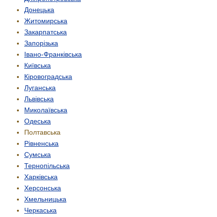
Донецька
Житомирська
Закарпатська
Запорізька
Івано-Франківська
Київська
Кіровоградська
Луганська
Львівська
Миколаївська
Одеська
Полтавська
Рівненська
Сумська
Тернопільська
Харківська
Херсонська
Хмельницька
Черкаська