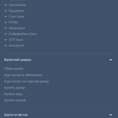
Укрсиббанк
Ощадбанк
Сенс Банк
ПУМБ
Укргазбанк
Райффайзен Банк
ОТП банк
monobank
Валютний аукціон
Обмін валют
Курс валют в обмінниках
Курс валют на чорному ринку
Купити долар
Купити євро
Купити злотий
Курси по містах