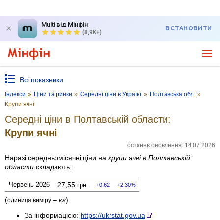
Multi від Мінфін
ВСТАНОВИТИ
(8,9K+)
Всі показники
Індекси
»
Ціни та ринки
»
Середні ціни в Україні
»
Полтавська обл.
»
Крупи ячні
Середні ціни в Полтавській области:
Крупи ячні
останнє оновлення: 14.07.2026
Наразі середньомісячні ціни на
крупи ячні
в Полтавській
области
складають:
Червень 2026
27,55
грн.
0.62
2.30%
(
–
кг
)
одиниця виміру
За інформацією:
https://ukrstat.gov.ua