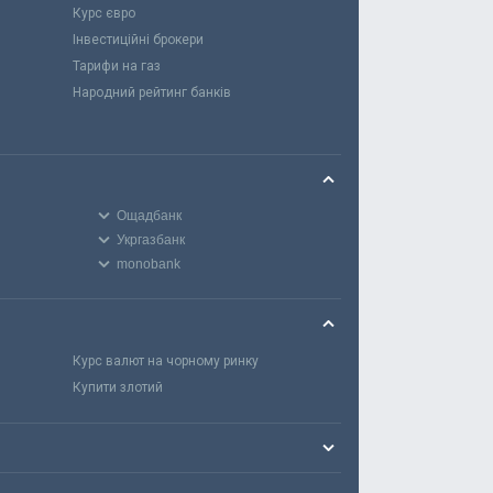
Курс євро
Інвестиційні брокери
Тарифи на газ
Народний рейтинг банків
Ощадбанк
Укргазбанк
monobank
Курс валют на чорному ринку
Купити злотий