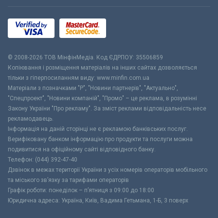
© 2008-2026 ТОВ МiнфiнМедiа. Код ЄДРПОУ: 35506859
Копіювання і розміщення матеріалів на інших сайтах дозволяється
тільки з гіперпосиланням виду: www.minfin.com.ua
Матеріали з позначками "Р", "Новини партнерів", "Актуально",
"Спецпроект", "Новини компаній", "Промо" – це реклама, в розумінні
Закону України "Про рекламу". За зміст реклами відповідальність несе
рекламодавець.
Інформація на даній сторінці не є рекламою банківських послуг.
Верифіковану банком інформацію про продукти та послуги можна
подивитися на офіційному сайті відповідного банку.
Телефон: (044) 392-47-40
Дзвінок в межах території України з усіх номерів операторів мобільного
та міського зв’язку за тарифами операторів
Графік роботи: понеділок – п’ятниця з 09:00 до 18:00
Юридична адреса: Україна, Київ, Вадима Гетьмана, 1-Б, 3 поверх