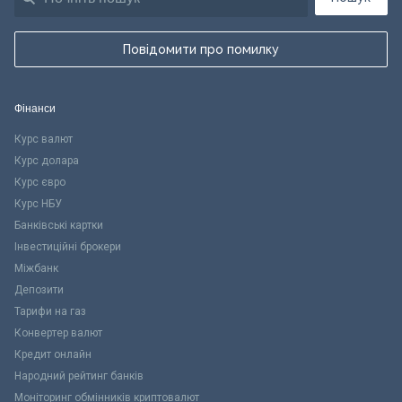
Повідомити про помилку
Фінанси
Курс валют
Курс долара
Курс євро
Курс НБУ
Банківські картки
Інвестиційні брокери
Міжбанк
Депозити
Тарифи на газ
Конвертер валют
Кредит онлайн
Народний рейтинг банків
Моніторинг обмінників криптовалют