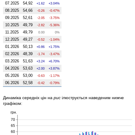
07.2025
54,92
1.62
3.04%
08.2025
54,66
-0.26
-0.47%
09.2025
52,61
-2.05
-3.75%
10.2025
49,79
-2.82
-5.36%
11.2025
49,79
0.00
0%
12.2025
49,27
-0.52
-1.04%
01.2026
50,13
0.86
1.75%
02.2026
48,39
-1.74
-3.47%
03.2026
51,63
3.24
6.70%
04.2026
53,63
2.00
3.87%
05.2026
53,00
-0.63
-1.17%
06.2026
52,58
-0.42
-0.79%
Динаміка середніх цін на
рис
ілюструється наведеним нижче
графіком:
грн.
70
65
60