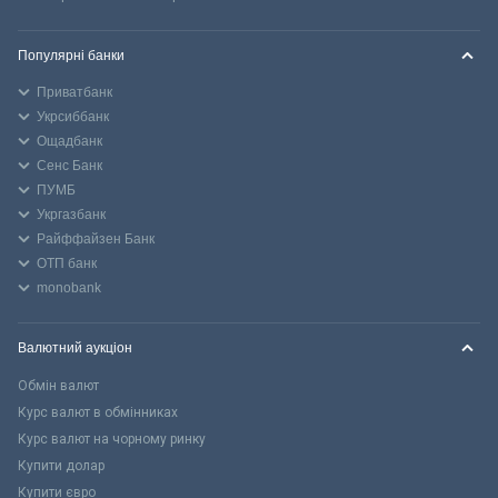
Популярні банки
Приватбанк
Укрсиббанк
Ощадбанк
Сенс Банк
ПУМБ
Укргазбанк
Райффайзен Банк
ОТП банк
monobank
Валютний аукціон
Обмін валют
Курс валют в обмінниках
Курс валют на чорному ринку
Купити долар
Купити євро