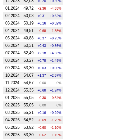
12.2023
52,08
0.20
0.39%
01.2024
49,72
-2.36
-4.53%
02.2024
50,03
0.31
0.62%
03.2024
50,19
0.16
0.32%
04.2024
49,51
-0.68
-1.35%
05.2024
49,88
0.37
0.75%
06.2024
50,31
0.43
0.86%
07.2024
52,49
2.18
4.33%
08.2024
53,27
0.78
1.49%
09.2024
53,30
0.03
0.06%
10.2024
54,67
1.37
2.57%
11.2024
54,67
0.00
0%
12.2024
55,35
0.68
1.24%
01.2025
55,05
-0.30
-0.54%
02.2025
55,05
0.00
0%
03.2025
55,21
0.16
0.29%
04.2025
54,52
-0.69
-1.25%
05.2025
53,92
-0.60
-1.10%
06.2025
53,30
-0.62
-1.15%