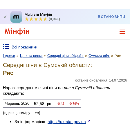
Multi від Мінфін
ВСТАНОВИТИ
(8,9K+)
Всі показники
Індекси
»
Ціни та ринки
»
Середні ціни в Україні
»
Сумська обл.
»
Рис
Середні ціни в Сумській области:
Рис
останнє оновлення: 14.07.2026
Наразі середньомісячні ціни на
рис
в Сумській области
складають:
Червень 2026
52,58
грн.
-0.42
-0.79%
(
–
кг
)
одиниця виміру
За інформацією:
https://ukrstat.gov.ua