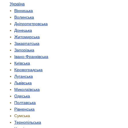
Україна
Вінницька
Волинська
Дніпропетровська
Донецька
Житомирська
Закарпатська
Запорізька
Івано-Франківська
Київська
Кіровоградська
Луганська
Львівська
Миколаївська
Одеська
Полтавська
Рівненська
Сумська
Тернопільська