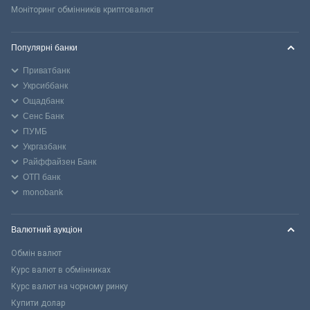
Моніторинг обмінників криптовалют
Популярні банки
Приватбанк
Укрсиббанк
Ощадбанк
Сенс Банк
ПУМБ
Укргазбанк
Райффайзен Банк
ОТП банк
monobank
Валютний аукціон
Обмін валют
Курс валют в обмінниках
Курс валют на чорному ринку
Купити долар