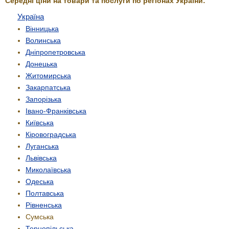
Середні ціни на товари та послуги по регіонах України:
Україна
Вінницька
Волинська
Дніпропетровська
Донецька
Житомирська
Закарпатська
Запорізька
Івано-Франківська
Київська
Кіровоградська
Луганська
Львівська
Миколаївська
Одеська
Полтавська
Рівненська
Сумська
Тернопільська