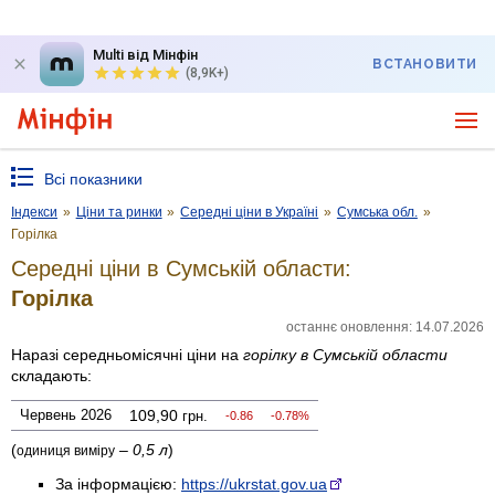
Multi від Мінфін
ВСТАНОВИТИ
(8,9K+)
Всі показники
Індекси
»
Ціни та ринки
»
Середні ціни в Україні
»
Сумська обл.
»
Горілка
Середні ціни в Сумській области:
Горілка
останнє оновлення: 14.07.2026
Наразі середньомісячні ціни на
горілку
в Сумській области
складають:
Червень 2026
109,90
грн.
-0.86
-0.78%
(
–
0,5 л
)
одиниця виміру
За інформацією:
https://ukrstat.gov.ua