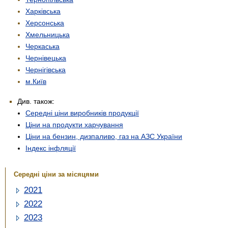
Харківська
Херсонська
Хмельницька
Черкаська
Чернівецька
Чернігівська
м.Київ
Див. також:
Середні ціни виробників продукції
Ціни на продукти харчування
Ціни на бензин, дизпаливо, газ на АЗС України
Індекс інфляції
Середні ціни за місяцями
2021
2022
2023