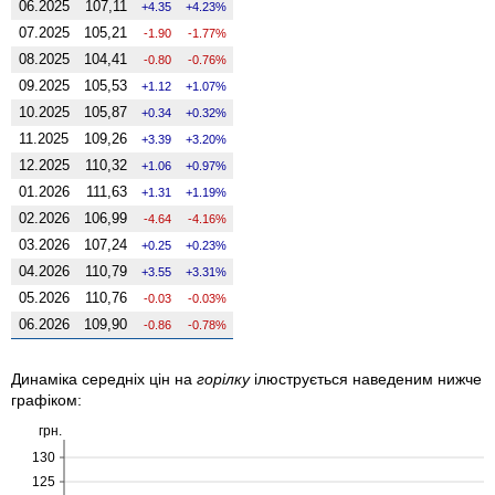
06.2025
107,11
4.35
4.23%
07.2025
105,21
-1.90
-1.77%
08.2025
104,41
-0.80
-0.76%
09.2025
105,53
1.12
1.07%
10.2025
105,87
0.34
0.32%
11.2025
109,26
3.39
3.20%
12.2025
110,32
1.06
0.97%
01.2026
111,63
1.31
1.19%
02.2026
106,99
-4.64
-4.16%
03.2026
107,24
0.25
0.23%
04.2026
110,79
3.55
3.31%
05.2026
110,76
-0.03
-0.03%
06.2026
109,90
-0.86
-0.78%
Динаміка середніх цін на
горілку
ілюструється наведеним нижче
графіком:
грн.
130
125