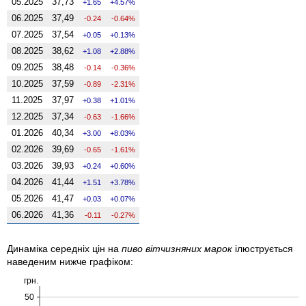
05.2025
37,73
1.65
4.57%
06.2025
37,49
-0.24
-0.64%
07.2025
37,54
0.05
0.13%
08.2025
38,62
1.08
2.88%
09.2025
38,48
-0.14
-0.36%
10.2025
37,59
-0.89
-2.31%
11.2025
37,97
0.38
1.01%
12.2025
37,34
-0.63
-1.66%
01.2026
40,34
3.00
8.03%
02.2026
39,69
-0.65
-1.61%
03.2026
39,93
0.24
0.60%
04.2026
41,44
1.51
3.78%
05.2026
41,47
0.03
0.07%
06.2026
41,36
-0.11
-0.27%
Динаміка середніх цін на
пиво вітчизняних марок
ілюструється
наведеним нижче графіком:
грн.
50