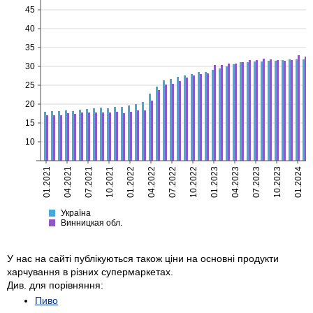
45
40
35
30
25
20
15
10
01.2021
04.2021
07.2021
10.2021
01.2022
04.2022
07.2022
10.2022
01.2023
04.2023
07.2023
10.2023
01.2024
Україна
Винницкая
Україна
Винницкая обл.
У нас на сайті публікуються також ціни на основні продукти
харчування в різних супермаркетах.
Див. для порівняння:
Пиво