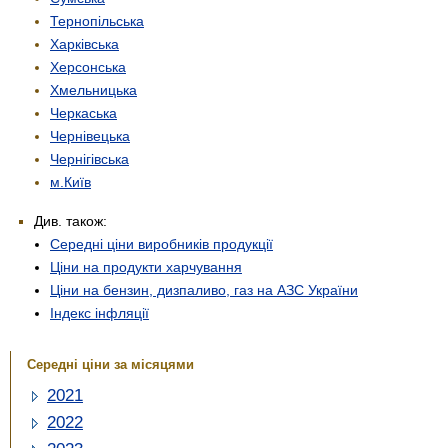
Тернопільська
Харківська
Херсонська
Хмельницька
Черкаська
Чернівецька
Чернігівська
м.Київ
Див. також:
Середні ціни виробників продукції
Ціни на продукти харчування
Ціни на бензин, дизпаливо, газ на АЗС України
Індекс інфляції
Середні ціни за місяцями
2021
2022