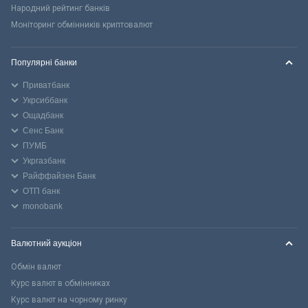
Народний рейтинг банків
Моніторинг обмінників криптовалют
Популярні банки
Приватбанк
Укрсиббанк
Ощадбанк
Сенс Банк
ПУМБ
Укргазбанк
Райффайзен Банк
ОТП банк
monobank
Валютний аукціон
Обмін валют
Курс валют в обмінниках
Курс валют на чорному ринку