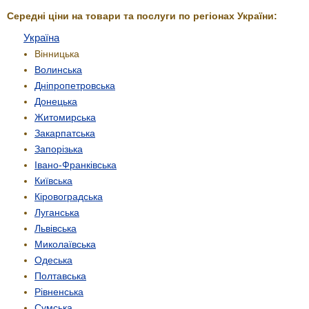
Середні ціни на товари та послуги по регіонах України:
Україна
Вінницька
Волинська
Дніпропетровська
Донецька
Житомирська
Закарпатська
Запорізька
Івано-Франківська
Київська
Кіровоградська
Луганська
Львівська
Миколаївська
Одеська
Полтавська
Рівненська
Сумська