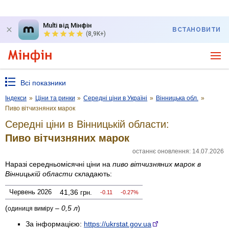
Multi від Мінфін
ВСТАНОВИТИ
(8,9K+)
Всі показники
Індекси
»
Ціни та ринки
»
Середні ціни в Україні
»
Вінницька обл.
»
Пиво вітчизняних марок
Середні ціни в Вінницькій области:
Пиво вітчизняних марок
останнє оновлення: 14.07.2026
Наразі середньомісячні ціни на
пиво вітчизняних марок
в
Вінницькій области
складають:
Червень 2026
41,36
грн.
-0.11
-0.27%
(
–
0,5 л
)
одиниця виміру
За інформацією:
https://ukrstat.gov.ua