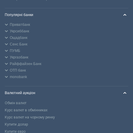
Популярні банки
Приватбанк
Укрсиббанк
Ощадбанк
Сенс Банк
ПУМБ
Укргазбанк
Райффайзен Банк
ОТП банк
monobank
Валютний аукціон
Обмін валют
Курс валют в обмінниках
Курс валют на чорному ринку
Купити долар
Купити євро