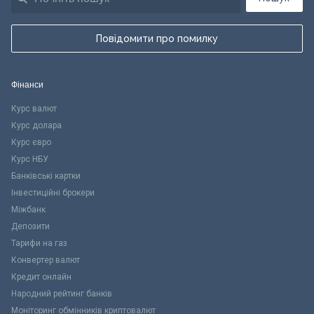
Повідомити про помилку
Фінанси
Курс валют
Курс долара
Курс євро
Курс НБУ
Банківські картки
Інвестиційні брокери
Міжбанк
Депозити
Тарифи на газ
Конвертер валют
Кредит онлайн
Народний рейтинг банків
Моніторинг обмінників криптовалют