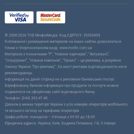
© 2008-2026 ТОВ МiнфiнМедiа. Код ЄДРПОУ: 35506859
Копіювання і розміщення матеріалів на інших сайтах дозволяється
тільки з гіперпосиланням виду: www.minfin.com.ua
Матеріали з позначками "Р", "Новини партнерів", "Актуально",
"Спецпроект", "Новини компаній", "Промо" – це реклама, в розумінні
Закону України "Про рекламу". За зміст реклами відповідальність несе
рекламодавець.
Інформація на даній сторінці не є рекламою банківських послуг.
Верифіковану банком інформацію про продукти та послуги можна
подивитися на офіційному сайті відповідного банку.
Телефон: (044) 392-47-40
Дзвінок в межах території України з усіх номерів операторів мобільного
та міського зв’язку за тарифами операторів
Графік роботи: понеділок – п’ятниця з 09:00 до 18:00
Юридична адреса: Україна, Київ, Вадима Гетьмана, 1-Б, 3 поверх