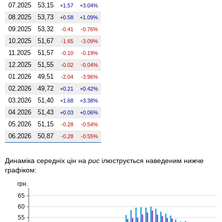
07.2025
53,15
1.57
3.04%
08.2025
53,73
0.58
1.09%
09.2025
53,32
-0.41
-0.76%
10.2025
51,67
-1.65
-3.09%
11.2025
51,57
-0.10
-0.19%
12.2025
51,55
-0.02
-0.04%
01.2026
49,51
-2.04
-3.96%
02.2026
49,72
0.21
0.42%
03.2026
51,40
1.68
3.38%
04.2026
51,43
0.03
0.06%
05.2026
51,15
-0.28
-0.54%
06.2026
50,87
-0.28
-0.55%
Динаміка середніх цін на
рис
ілюструється наведеним нижче
графіком:
грн.
65
60
55