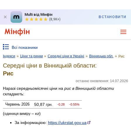
Multi від Мінфін
ВСТАНОВИТИ
(8,9K+)
Всі показники
Індекси
»
Ціни та ринки
»
Середні ціни в Україні
»
Вінницька обл.
»
Рис
Середні ціни в Вінницькій области:
Рис
останнє оновлення: 14.07.2026
Наразі середньомісячні ціни на
рис
в Вінницькій области
складають:
Червень 2026
50,87
грн.
-0.28
-0.55%
(
–
кг
)
одиниця виміру
За інформацією:
https://ukrstat.gov.ua