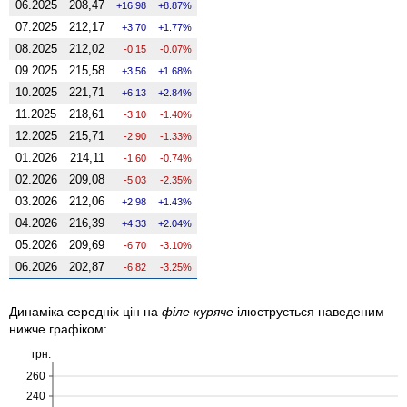
06.2025
208,47
16.98
8.87%
07.2025
212,17
3.70
1.77%
08.2025
212,02
-0.15
-0.07%
09.2025
215,58
3.56
1.68%
10.2025
221,71
6.13
2.84%
11.2025
218,61
-3.10
-1.40%
12.2025
215,71
-2.90
-1.33%
01.2026
214,11
-1.60
-0.74%
02.2026
209,08
-5.03
-2.35%
03.2026
212,06
2.98
1.43%
04.2026
216,39
4.33
2.04%
05.2026
209,69
-6.70
-3.10%
06.2026
202,87
-6.82
-3.25%
Динаміка середніх цін на
філе куряче
ілюструється наведеним
нижче графіком:
грн.
260
240