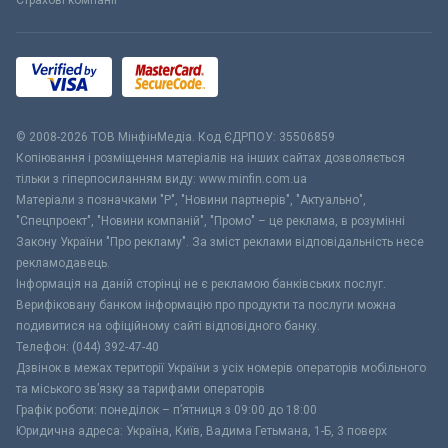
Страхові компанії
© 2008-2026 ТОВ МiнфiнМедiа. Код ЄДРПОУ: 35506859
Копіювання і розміщення матеріалів на інших сайтах дозволяється
тільки з гіперпосиланням виду: www.minfin.com.ua
Матеріали з позначками "Р", "Новини партнерів", "Актуально",
"Спецпроект", "Новини компаній", "Промо" – це реклама, в розумінні
Закону України "Про рекламу". За зміст реклами відповідальність несе
рекламодавець.
Інформація на даній сторінці не є рекламою банківських послуг.
Верифіковану банком інформацію про продукти та послуги можна
подивитися на офіційному сайті відповідного банку.
Телефон: (044) 392-47-40
Дзвінок в межах території України з усіх номерів операторів мобільного
та міського зв’язку за тарифами операторів
Графік роботи: понеділок – п’ятниця з 09:00 до 18:00
Юридична адреса: Україна, Київ, Вадима Гетьмана, 1-Б, 3 поверх