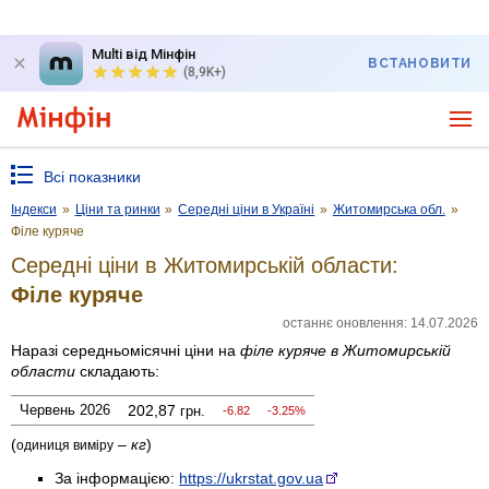
Multi від Мінфін
ВСТАНОВИТИ
(8,9K+)
Всі показники
Індекси
»
Ціни та ринки
»
Середні ціни в Україні
»
Житомирська обл.
»
Філе куряче
Середні ціни в Житомирській области:
Філе куряче
останнє оновлення: 14.07.2026
Наразі середньомісячні ціни на
філе куряче
в Житомирській
области
складають:
Червень 2026
202,87
грн.
-6.82
-3.25%
(
–
кг
)
одиниця виміру
За інформацією:
https://ukrstat.gov.ua