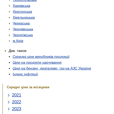
Харківська
Херсонська
Хмельницька
Черкаська
Чернівецька
Чернігівська
м.Київ
Див. також:
Середні ціни виробників продукції
Ціни на продукти харчування
Ціни на бензин, дизпаливо, газ на АЗС України
Індекс інфляції
Середні ціни за місяцями
2021
2022
2023