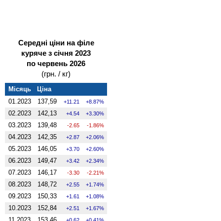
Середні ціни на філе
куряче з січня 2023
по червень 2026
(грн. / кг)
Місяць
Ціна
01.2023
137,59
11.21
8.87%
02.2023
142,13
4.54
3.30%
03.2023
139,48
-2.65
-1.86%
04.2023
142,35
2.87
2.06%
05.2023
146,05
3.70
2.60%
06.2023
149,47
3.42
2.34%
07.2023
146,17
-3.30
-2.21%
08.2023
148,72
2.55
1.74%
09.2023
150,33
1.61
1.08%
10.2023
152,84
2.51
1.67%
11.2023
153,46
0.62
0.41%