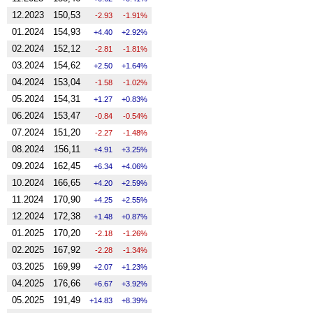
12.2023
150,53
-2.93
-1.91%
01.2024
154,93
4.40
2.92%
02.2024
152,12
-2.81
-1.81%
03.2024
154,62
2.50
1.64%
04.2024
153,04
-1.58
-1.02%
05.2024
154,31
1.27
0.83%
06.2024
153,47
-0.84
-0.54%
07.2024
151,20
-2.27
-1.48%
08.2024
156,11
4.91
3.25%
09.2024
162,45
6.34
4.06%
10.2024
166,65
4.20
2.59%
11.2024
170,90
4.25
2.55%
12.2024
172,38
1.48
0.87%
01.2025
170,20
-2.18
-1.26%
02.2025
167,92
-2.28
-1.34%
03.2025
169,99
2.07
1.23%
04.2025
176,66
6.67
3.92%
05.2025
191,49
14.83
8.39%