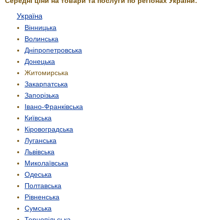
Середні ціни на товари та послуги по регіонах України:
Україна
Вінницька
Волинська
Дніпропетровська
Донецька
Житомирська
Закарпатська
Запорізька
Івано-Франківська
Київська
Кіровоградська
Луганська
Львівська
Миколаївська
Одеська
Полтавська
Рівненська
Сумська
Тернопільська