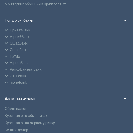
Моніторинг обмінників криптовалют
Популярні банки
Приватбанк
Укрсиббанк
Ощадбанк
Сенс Банк
ПУМБ
Укргазбанк
Райффайзен Банк
ОТП банк
monobank
Валютний аукціон
Обмін валют
Курс валют в обмінниках
Курс валют на чорному ринку
Купити долар