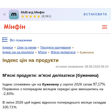
Multi від Мінфін
ВСТАНОВИТИ
(8,9K+)
Всі показники
Індекси
»
Ціни та ринки
»
Продукти харчування
»
Індекс цін на продукти
»
М'ясні
»
М'ясні делікатеси
»
Буженина
Індекс цін на продукти
останнє оновлення: 08.08.2026 08:24
М'ясні продукти: м'ясні делікатеси (буженина)
97,17%
Індекс споживчих цін на
буженину
у
серпні 2026
склав
.
Порівняно з попереднім місяцем середні ціни зменшились на
-2,83%.
В липні 2026 цей індекс відносно попереднього місяця складав
100,71%.