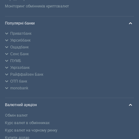
Моніторинг обмінників криптовалют
Популярні банки
Приватбанк
Укрсиббанк
Ощадбанк
Сенс Банк
ПУМБ
Укргазбанк
Райффайзен Банк
ОТП банк
monobank
Валютний аукціон
Обмін валют
Курс валют в обмінниках
Курс валют на чорному ринку
Купити долар