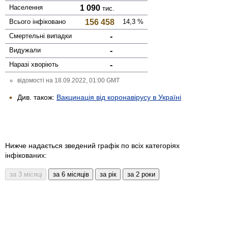
Населення
1 090
тис.
Всього інфі­ковано
156 458
14,3
%
Смер­тельні випадки
-
Виду­жали
-
Наразі хворіють
-
відомості на 18.09.2022, 01:00 GMT
Див. також:
Вакцинація від коронавірусу в Україні
Нижче надається зведений графік по всіх категоріях
інфікованих: