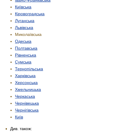
Київська
Кіровоградська
Луганська
Львівська
Миколаївська
Одеська
Полтавська
Рівненська
Сумська
Тернопільська
Харківська
Херсонська
Хмельницька
Черкаська
Чернівецька
Чернігівська
Київ
Див. також: