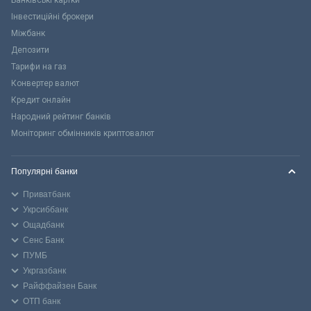
Інвестиційні брокери
Міжбанк
Депозити
Тарифи на газ
Конвертер валют
Кредит онлайн
Народний рейтинг банків
Моніторинг обмінників криптовалют
Популярні банки
Приватбанк
Укрсиббанк
Ощадбанк
Сенс Банк
ПУМБ
Укргазбанк
Райффайзен Банк
ОТП банк