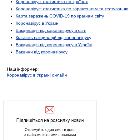
Коронавірус: статистика по країнах
Коронавірус: статистика по зараженням та тестуванню
Карта заражень COVID-19 по країнам світу
Коронавірус в Україні
Вакцинація від коронавірусу в світі
Кількість вакцинацій від коронавірусу
Вакцинація від коронавірусу в Україні
Вакцини від коронавірусу
Наш інформер:
Коронавірус в Україні онлайн
Підпишіться на розсилку новин
Отримуйте один лист в день
з найважливішими новинами