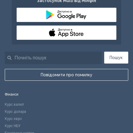
Застосунок Multi від Мінфін
Доступно в
Доступно в
Пошук
Повідомити про помилку
Фінанси
Курс валют
Курс долара
Курс євро
Курс НБУ
Банківські картки