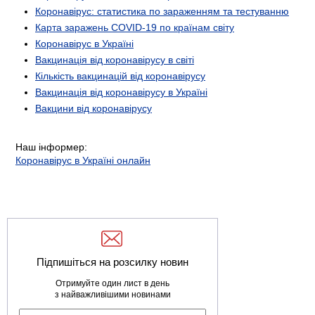
Коронавірус: статистика по зараженням та тестуванню
Карта заражень COVID-19 по країнам світу
Коронавірус в Україні
Вакцинація від коронавірусу в світі
Кількість вакцинацій від коронавірусу
Вакцинація від коронавірусу в Україні
Вакцини від коронавірусу
Наш інформер:
Коронавірус в Україні онлайн
Підпишіться на розсилку новин
Отримуйте один лист в день
з найважливішими новинами