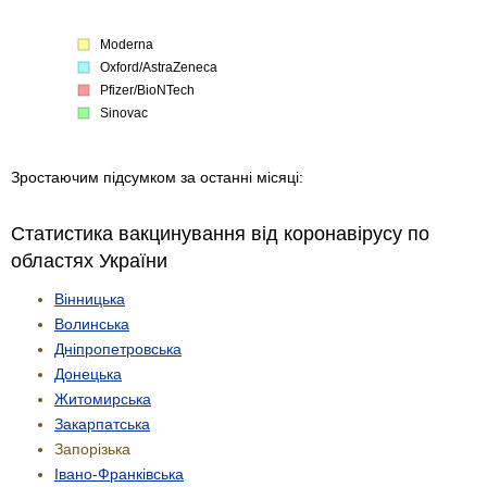
Moderna
Oxford/AstraZeneca
Pfizer/BioNTech
Sinovac
Зростаючим підсумком за останні місяці:
Статистика вакцинування від коронавірусу по
областях України
Вінницька
Волинська
Дніпропетровська
Донецька
Житомирська
Закарпатська
Запорізька
Івано-Франківська