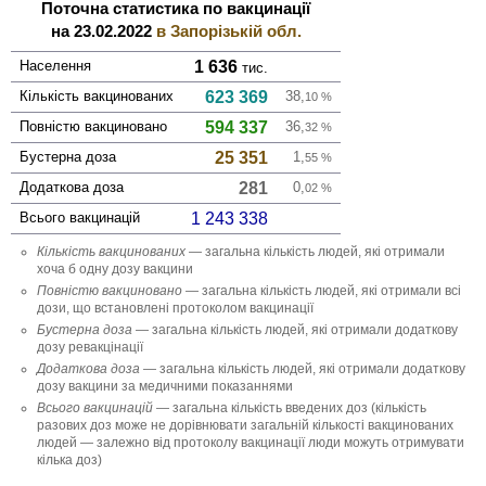
Поточна статистика по вакцинації
на 23.02.2022
в Запорізькій обл.
Населення
1 636
тис.
Кількість вакци­нованих
623 369
38,
10
%
Повністю вакци­новано
594 337
36,
32
%
Бустерна доза
25 351
1,
55
%
Додаткова доза
281
0,
02
%
Всього вакцинацій
1 243 338
Кількість вакци­нованих
— загальна кількість людей, які отримали
хоча б одну дозу вакцини
Повністю вакци­новано
— загальна кількість людей, які отримали всі
дози, що встановлені протоколом вакцинації
Бустерна доза
— загальна кількість людей, які отримали додаткову
дозу ревакцінації
Додаткова доза
— загальна кількість людей, які отримали додаткову
дозу вакцини за медичними показаннями
Всього вакцинацій
— загальна кількість введених доз (кількість
разових доз може не дорівнювати загальній кількості вакцинованих
людей — залежно від протоколу вакцинації люди можуть отримувати
кілька доз)