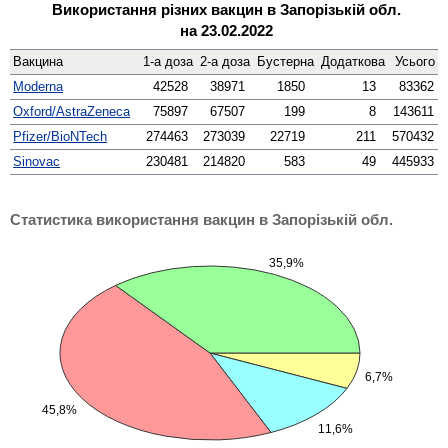
Використання різних вакцин
в Запорізькій обл.
на 23.02.2022
Вакцина
1-а доза
2-а доза
Бустерна
Додаткова
Усього
Moderna
42528
38971
1850
13
83362
Oxford/AstraZeneca
75897
67507
199
8
143611
Pfizer/BioNTech
274463
273039
22719
211
570432
Sinovac
230481
214820
583
49
445933
Статистика використання вакцин в Запорізькій обл.
35,9%
6,7%
45,8%
11,6%