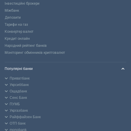
Інвестиційні брокери
Міжбанк
Депозити
Тарифи на газ
Конвертер валют
Кредит онлайн
Народний рейтинг банків
Моніторинг обмінників криптовалют
Популярні банки
Приватбанк
Укрсиббанк
Ощадбанк
Сенс Банк
ПУМБ
Укргазбанк
Райффайзен Банк
ОТП банк
monobank