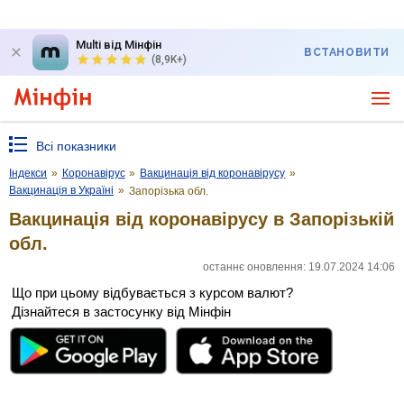
Multi від Мінфін
ВСТАНОВИТИ
(8,9K+)
Всі показники
Індекси
»
Коронавірус
»
Вакцинація від коронавірусу
»
Вакцинація в Україні
»
Запорізька обл.
Вакцинація від коронавірусу в Запорізькій
обл.
останнє оновлення: 19.07.2024 14:06
Що при цьому відбувається з курсом валют?
Дізнайтеся в застосунку від Мінфін