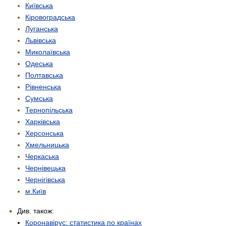
Київська
Кіровоградська
Луганська
Львівська
Миколаївська
Одеська
Полтавська
Рівненська
Сумська
Тернопільська
Харківська
Херсонська
Хмельницька
Черкаська
Чернівецька
Чернігівська
м.Київ
Див. також:
Коронавірус: статистика по країнах