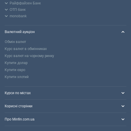
Райффайзен Банк
ОТП банк
monobank
Валютний аукціон
Обмін валют
Курс валют в обмінниках
Курс валют на чорному ринку
Купити долар
Купити євро
Купити злотий
Курси по містах
Корисні сторінки
Про Minfin.com.ua