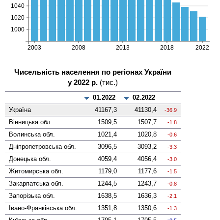
Чисельність населення по регіонах України
у 2022 р.
(тис.)
01.2022
02.2022
Україна
41167,3
41130,4
-36.9
Вінницька
обл.
1509,5
1507,7
-1.8
Волинська
обл.
1021,4
1020,8
-0.6
Дніпропетровська
обл.
3096,5
3093,2
-3.3
Донецька
обл.
4059,4
4056,4
-3.0
Житомирська
обл.
1179,0
1177,6
-1.5
Закарпатська
обл.
1244,5
1243,7
-0.8
Запорізька
обл.
1638,5
1636,3
-2.1
Івано-Франківська
обл.
1351,8
1350,6
-1.3