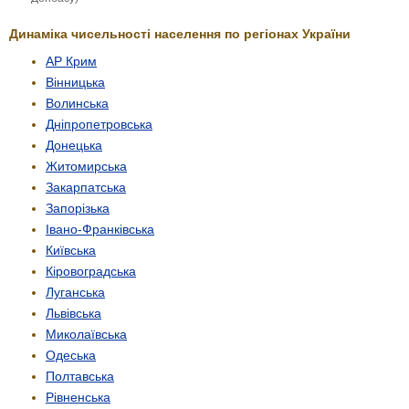
Динаміка чисельності населення по регіонах України
АР Крим
Вінницька
Волинська
Дніпропетровська
Донецька
Житомирська
Закарпатська
Запорізька
Івано-Франківська
Київська
Кіровоградська
Луганська
Львівська
Миколаївська
Одеська
Полтавська
Рівненська