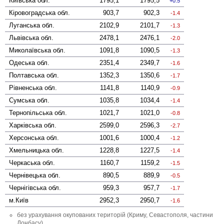
Київська
обл.
1795,1
1795,5
0.5
Кіровоградська
обл.
903,7
902,3
-1.4
Луганська
обл.
2102,9
2101,7
-1.3
Львівська
обл.
2478,1
2476,1
-2.0
Миколаївська
обл.
1091,8
1090,5
-1.3
Одеська
обл.
2351,4
2349,7
-1.6
Полтавська
обл.
1352,3
1350,6
-1.7
Рівненська
обл.
1141,8
1140,9
-0.9
Сумська
обл.
1035,8
1034,4
-1.4
Тернопільська
обл.
1021,7
1021,0
-0.8
Харківська
обл.
2599,0
2596,3
-2.7
Херсонська
обл.
1001,6
1000,4
-1.2
Хмельницька
обл.
1228,8
1227,5
-1.4
Черкаська
обл.
1160,7
1159,2
-1.5
Чернівецька
обл.
890,5
889,9
-0.5
Чернігівська
обл.
959,3
957,7
-1.7
м.Київ
2952,3
2950,7
-1.6
без урахування окупованих територій (Криму, Севастополя, частини
Донбасу)