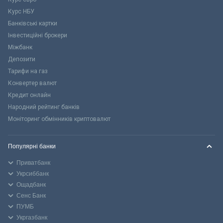
Курс НБУ
Банківські картки
Інвестиційні брокери
Міжбанк
Депозити
Тарифи на газ
Конвертер валют
Кредит онлайн
Народний рейтинг банків
Моніторинг обмінників криптовалют
Популярні банки
Приватбанк
Укрсиббанк
Ощадбанк
Сенс Банк
ПУМБ
Укргазбанк