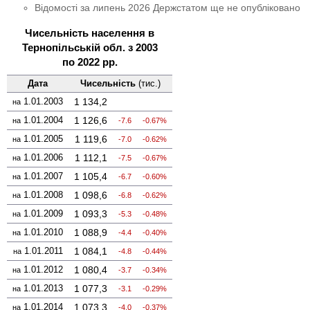
Відомості за липень 2026 Держстатом ще не опубліковано
Чисельність населення в
Тернопільській обл. з 2003
по 2022 рр.
Дата
Чисельність
(тис.)
1.01.2003
1 134,2
на
1.01.2004
1 126,6
на
-7.6
-0.67%
1.01.2005
1 119,6
на
-7.0
-0.62%
1.01.2006
1 112,1
на
-7.5
-0.67%
1.01.2007
1 105,4
на
-6.7
-0.60%
1.01.2008
1 098,6
на
-6.8
-0.62%
1.01.2009
1 093,3
на
-5.3
-0.48%
1.01.2010
1 088,9
на
-4.4
-0.40%
1.01.2011
1 084,1
на
-4.8
-0.44%
1.01.2012
1 080,4
на
-3.7
-0.34%
1.01.2013
1 077,3
на
-3.1
-0.29%
1.01.2014
1 073,3
на
-4.0
-0.37%