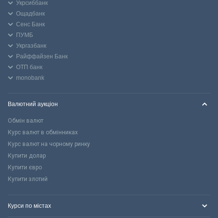
Укрсиббанк
Ощадбанк
Сенс Банк
ПУМБ
Укргазбанк
Райффайзен Банк
ОТП банк
monobank
Валютний аукціон
Обмін валют
Курс валют в обмінниках
Курс валют на чорному ринку
Купити долар
Купити євро
Купити злотий
Курси по містах