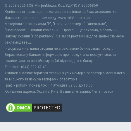
© 2008-2026 ТОВ МiнфiнМедiа. Код ЄДРПОУ: 35506859
Копіювання і розміщення матеріалів на інших сайтах дозволяється
тільки з гіперпосиланням виду: www.minfin.com.ua
Матеріали з позначками "Р", "Новини партнерів", "Актуально",
"Спецпроект", "Новини компаній", "Промо" – це реклама, в розумінні
Закону України "Про рекламу". За зміст реклами відповідальність несе
рекламодавець.
Інформація на даній сторінці не є рекламою банківських послуг.
Верифіковану банком інформацію про продукти та послуги можна
подивитися на офіційному сайті відповідного банку.
Телефон: (044) 392-47-40
Дзвінок в межах території України з усіх номерів операторів мобільного
та міського зв’язку за тарифами операторів
Графік роботи: понеділок – п’ятниця з 09:00 до 18:00
Юридична адреса: Україна, Київ, Вадима Гетьмана, 1-Б, 3 поверх