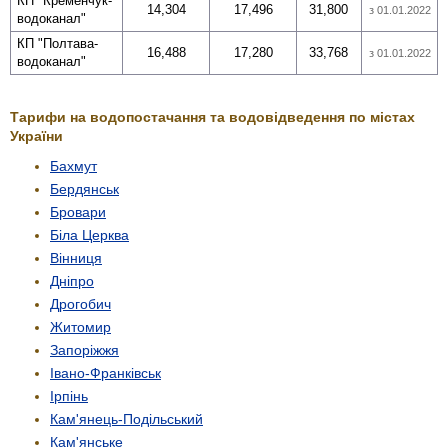
КП "Кременчук­
14,304
17,496
31,800
з 01.01.2022
водоканал"
КП "Полтава­
16,488
17,280
33,768
з 01.01.2022
водоканал"
Тарифи на водопостачання та водовідведення по містах
України
Бахмут
Бердянськ
Бровари
Біла Церква
Вінниця
Дніпро
Дрогобич
Житомир
Запоріжжя
Івано-Франківськ
Ірпінь
Кам'янець-Подільський
Кам'янське