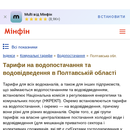
Multi від Мінфін
ВСТАНОВИТИ
(8,9K+)
Всі показники
Індекси
»
Комунальні тарифи
»
Водопостачання
»
Полтавська обл.
Тарифи на водопостачання та
водовідведення в Полтавській області
Тарифи для всіх водоканалів, а також для інших підприємств,
що займаються водопостачанням та водовідведенням,
встановлює Національна комісія з регулювання енергетики та
комунальних послуг (НКРЕКП). Окремо встановлюються тарифи
на водопостачання, і окремо — на водовідведення, причому
вони різні для різних водоканалів. Окрім того, є дві групи
тарифів: на власне централізоване постачання холодної води і
водовідведення (для мешканців приватного сектора і
не
колективних споживачів, які
є суб'єктами господарювання у