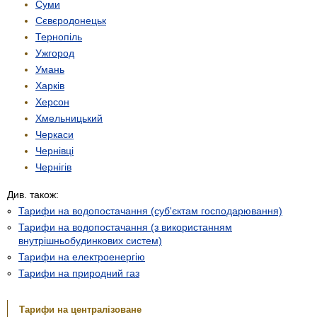
Суми
Сєвєродонецьк
Тернопіль
Ужгород
Умань
Харків
Херсон
Хмельницький
Черкаси
Чернівці
Чернігів
Див. також:
Тарифи на водопостачання (суб'єктам господарювання)
Тарифи на водопостачання (з використанням
внутрішньобудинкових систем)
Тарифи на електроенергію
Тарифи на природний газ
Тарифи на централізоване