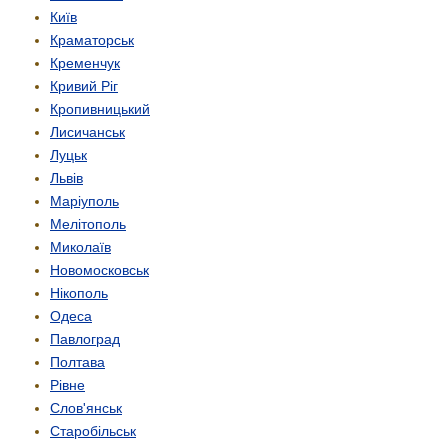
Київ
Краматорськ
Кременчук
Кривий Ріг
Кропивницький
Лисичанськ
Луцьк
Львів
Маріуполь
Мелітополь
Миколаїв
Новомосковськ
Нікополь
Одеса
Павлоград
Полтава
Рівне
Слов'янськ
Старобільськ