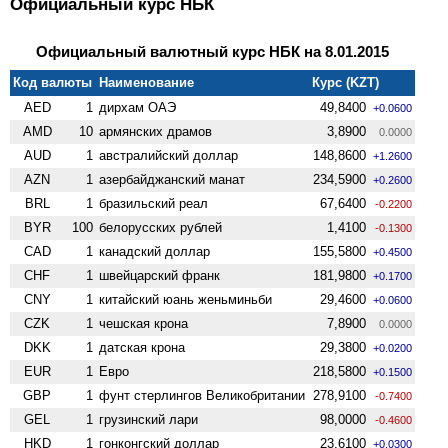
Официальный курс НБК
Официальный валютный курс НБК на 8.01.2015
Код валюты
Наименование
Курс (KZT)
AED
1
дирхам ОАЭ
49,8400
+0.0600
AMD
10
армянских драмов
3,8900
0.0000
AUD
1
австралийский доллар
148,8600
+1.2600
AZN
1
азербайджанский манат
234,5900
+0.2600
BRL
1
бразильский реал
67,6400
-0.2200
BYR
100
белорусских рублей
1,4100
-0.1300
CAD
1
канадский доллар
155,5800
+0.4500
CHF
1
швейцарский франк
181,9800
+0.1700
CNY
1
китайский юань женьминьби
29,4600
+0.0600
CZK
1
чешская крона
7,8900
0.0000
DKK
1
датская крона
29,3800
+0.0200
EUR
1
Евро
218,5800
+0.1500
GBP
1
фунт стерлингов Велико­британии
278,9100
-0.7400
GEL
1
грузинский лари
98,0000
-0.4600
HKD
1
гонконгский доллар
23,6100
+0.0300