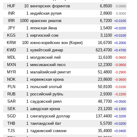
HUF
10
венгерских форинтов
6,8500
0.0000
INR
1
индийская рупия
2,8900
0.0000
IRR
1000
иранских риалов
6,7200
+0.0100
JPY
1
японская йена
1,5400
+0.0200
KGS
1
киргизский сом
3,1100
+0.0100
KRW
100
южно-корейских вон (Корея)
16,6700
+0.2000
KWD
1
кувейтский динар
623,4700
+0.4700
MDL
1
молдовский лей
11,6100
-0.0600
MXN
1
мексиканский песо
12,2300
-0.0800
MYR
1
малайзийский ринггит
51,4800
-0.2900
NOK
1
норвежская крона
23,8600
-0.0600
PLN
1
польский злотый
50,8100
-0.0100
RUB
1
российский рубль
2,9300
-0.2200
SAR
1
саудовский риял
48,7700
+0.0500
SEK
1
шведская крона
23,1200
+0.1300
SGD
1
сингапурский доллар
137,4400
+0.3200
THB
1
таиландский бат
5,5700
+0.0200
TJS
1
таджикский сомони
35,4900
+0.0400