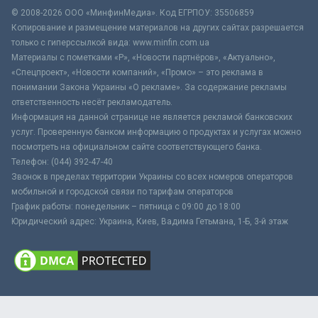
© 2008-2026 ООО «МинфинМедиа». Код ЕГРПОУ: 35506859
Копирование и размещение материалов на других сайтах разрешается
только с гиперссылкой вида: www.minfin.com.ua
Материалы с пометками «Р», «Новости партнёров», «Актуально»,
«Спецпроект», «Новости компаний», «Промо» – это реклама в
понимании Закона Украины «О рекламе». За содержание рекламы
ответственность несёт рекламодатель.
Информация на данной странице не является рекламой банковских
услуг. Проверенную банком информацию о продуктах и услугах можно
посмотреть на официальном сайте соответствующего банка.
Телефон: (044) 392-47-40
Звонок в пределах территории Украины со всех номеров операторов
мобильной и городской связи по тарифам операторов
График работы: понедельник – пятница с 09:00 до 18:00
Юридический адрес: Украина, Киев, Вадима Гетьмана, 1-Б, 3-й этаж