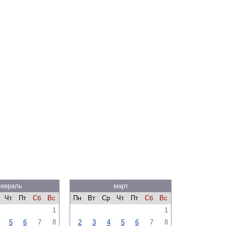
евраль
март
Чт
Пт
Сб
Вс
Пн
Вт
Ср
Чт
Пт
Сб
Вс
1
1
5
6
7
8
2
3
4
5
6
7
8