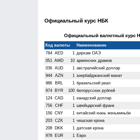
Официальный курс НБК
Официальный валютный курс НБ
Код валюты
Наименование
784
AED
1
дирхам ОАЭ
051
AMD
10
армянских драмов
036
AUD
1
австралийский доллар
944
AZN
1
азербайджанский манат
986
BRL
1
бразильский реал
974
BYR
100
белорусских рублей
124
CAD
1
канадский доллар
756
CHF
1
швейцарский франк
156
CNY
1
китайский юань женьминьби
203
CZK
1
чешская крона
208
DKK
1
датская крона
978
EUR
1
Евро