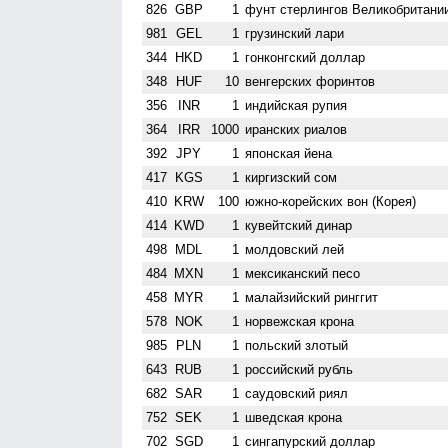
826
GBP
1
фунт стерлингов Велико­британи
981
GEL
1
грузинский лари
344
HKD
1
гонконгский доллар
348
HUF
10
венгерских форинтов
356
INR
1
индийская рупия
364
IRR
1000
иранских риалов
392
JPY
1
японская йена
417
KGS
1
киргизский сом
410
KRW
100
южно-корейских вон (Корея)
414
KWD
1
кувейтский динар
498
MDL
1
молдовский лей
484
MXN
1
мексиканский песо
458
MYR
1
малайзийский ринггит
578
NOK
1
норвежская крона
985
PLN
1
польский злотый
643
RUB
1
российский рубль
682
SAR
1
саудовский риял
752
SEK
1
шведская крона
702
SGD
1
сингапурский доллар