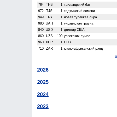
764
THB
1
таиландский бат
972
TJS
1
таджикский сомони
949
TRY
1
новая турецкая лира
980
UAH
1
украинская гривна
840
USD
1
доллар США
860
UZS
100
узбекских сумов
960
XDR
1
СПЗ
710
ZAR
1
южно-африканский рэнд
к
2026
2025
2024
2023