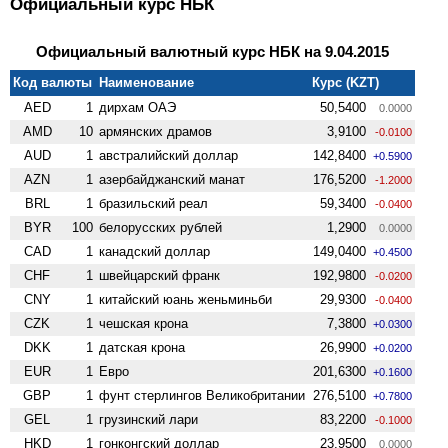
Официальный курс НБК
Официальный валютный курс НБК на 9.04.2015
Код валюты
Наименование
Курс (KZT)
AED
1
дирхам ОАЭ
50,5400
0.0000
AMD
10
армянских драмов
3,9100
-0.0100
AUD
1
австралийский доллар
142,8400
+0.5900
AZN
1
азербайджанский манат
176,5200
-1.2000
BRL
1
бразильский реал
59,3400
-0.0400
BYR
100
белорусских рублей
1,2900
0.0000
CAD
1
канадский доллар
149,0400
+0.4500
CHF
1
швейцарский франк
192,9800
-0.0200
CNY
1
китайский юань женьминьби
29,9300
-0.0400
CZK
1
чешская крона
7,3800
+0.0300
DKK
1
датская крона
26,9900
+0.0200
EUR
1
Евро
201,6300
+0.1600
GBP
1
фунт стерлингов Велико­британии
276,5100
+0.7800
GEL
1
грузинский лари
83,2200
-0.1000
HKD
1
гонконгский доллар
23,9500
0.0000