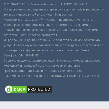
© 2008-2026 ООО «МинфинМедиа». Код ЕГРПОУ: 35506859
Копирование и размещение материалов на других сайтах разрешается
только с гиперссылкой вида: www.minfin.com.ua
Материалы с пометками «Р», «Новости партнёров», «Актуально»,
«Спецпроект», «Новости компаний», «Промо» – это реклама в
понимании Закона Украины «О рекламе». За содержание рекламы
ответственность несёт рекламодатель.
Информация на данной странице не является рекламой банковских
услуг. Проверенную банком информацию о продуктах и услугах можно
посмотреть на официальном сайте соответствующего банка.
Телефон: (044) 392-47-40
Звонок в пределах территории Украины со всех номеров операторов
мобильной и городской связи по тарифам операторов
График работы: понедельник – пятница с 09:00 до 18:00
Юридический адрес: Украина, Киев, Вадима Гетьмана, 1-Б, 3-й этаж