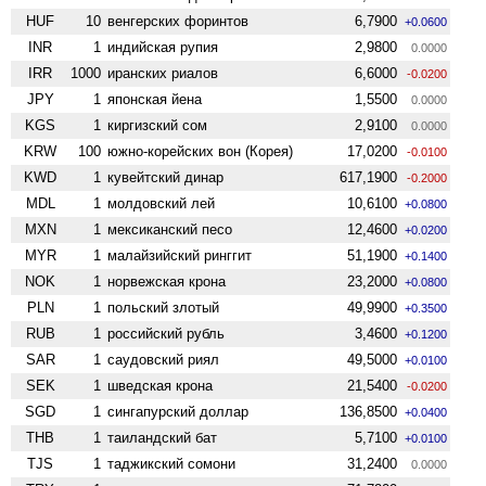
HUF
10
венгерских форинтов
6,7900
+0.0600
INR
1
индийская рупия
2,9800
0.0000
IRR
1000
иранских риалов
6,6000
-0.0200
JPY
1
японская йена
1,5500
0.0000
KGS
1
киргизский сом
2,9100
0.0000
KRW
100
южно-корейских вон (Корея)
17,0200
-0.0100
KWD
1
кувейтский динар
617,1900
-0.2000
MDL
1
молдовский лей
10,6100
+0.0800
MXN
1
мексиканский песо
12,4600
+0.0200
MYR
1
малайзийский ринггит
51,1900
+0.1400
NOK
1
норвежская крона
23,2000
+0.0800
PLN
1
польский злотый
49,9900
+0.3500
RUB
1
российский рубль
3,4600
+0.1200
SAR
1
саудовский риял
49,5000
+0.0100
SEK
1
шведская крона
21,5400
-0.0200
SGD
1
сингапурский доллар
136,8500
+0.0400
THB
1
таиландский бат
5,7100
+0.0100
TJS
1
таджикский сомони
31,2400
0.0000