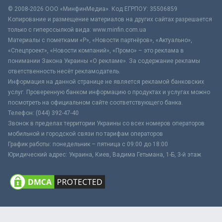
© 2008-2026 ООО «МинфинМедиа». Код ЕГРПОУ: 35506859
Копирование и размещение материалов на других сайтах разрешается
только с гиперссылкой вида: www.minfin.com.ua
Материалы с пометками «Р», «Новости партнёров», «Актуально»,
«Спецпроект», «Новости компаний», «Промо» – это реклама в
понимании Закона Украины «О рекламе». За содержание рекламы
ответственность несёт рекламодатель.
Информация на данной странице не является рекламой банковских
услуг. Проверенную банком информацию о продуктах и услугах можно
посмотреть на официальном сайте соответствующего банка.
Телефон: (044) 392-47-40
Звонок в пределах территории Украины со всех номеров операторов
мобильной и городской связи по тарифам операторов
График работы: понедельник – пятница с 09:00 до 18:00
Юридический адрес: Украина, Киев, Вадима Гетьмана, 1-Б, 3-й этаж