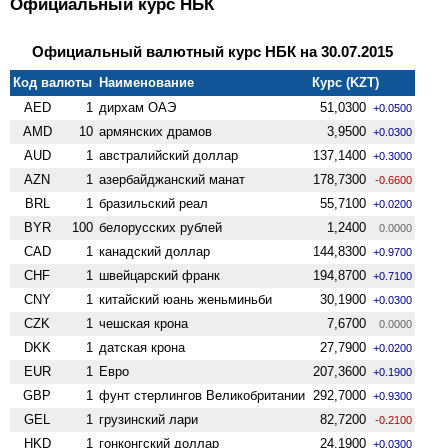
Официальный курс НБК
Официальный валютный курс НБК на 30.07.2015
Код валюты
Наименование
Курс (KZT)
AED
1
дирхам ОАЭ
51,0300
+0.0500
AMD
10
армянских драмов
3,9500
+0.0300
AUD
1
австралийский доллар
137,1400
+0.3000
AZN
1
азербайджанский манат
178,7300
-0.6600
BRL
1
бразильский реал
55,7100
+0.0200
BYR
100
белорусских рублей
1,2400
0.0000
CAD
1
канадский доллар
144,8300
+0.9700
CHF
1
швейцарский франк
194,8700
+0.7100
CNY
1
китайский юань женьминьби
30,1900
+0.0300
CZK
1
чешская крона
7,6700
0.0000
DKK
1
датская крона
27,7900
+0.0200
EUR
1
Евро
207,3600
+0.1900
GBP
1
фунт стерлингов Велико­британии
292,7000
+0.9300
GEL
1
грузинский лари
82,7200
-0.2100
HKD
1
гонконгский доллар
24,1900
+0.0300