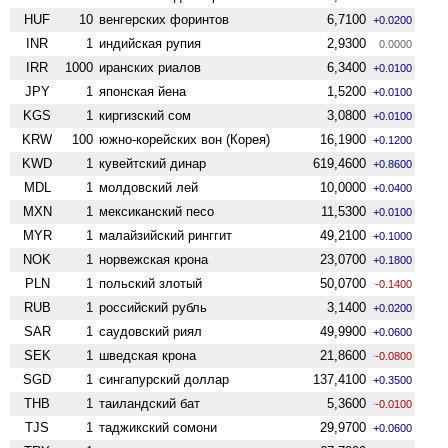
HUF
10
венгерских форинтов
6,7100
+0.0200
INR
1
индийская рупия
2,9300
0.0000
IRR
1000
иранских риалов
6,3400
+0.0100
JPY
1
японская йена
1,5200
+0.0100
KGS
1
киргизский сом
3,0800
+0.0100
KRW
100
южно-корейских вон (Корея)
16,1900
+0.1200
KWD
1
кувейтский динар
619,4600
+0.8600
MDL
1
молдовский лей
10,0000
+0.0400
MXN
1
мексиканский песо
11,5300
+0.0100
MYR
1
малайзийский ринггит
49,2100
+0.1000
NOK
1
норвежская крона
23,0700
+0.1800
PLN
1
польский злотый
50,0700
-0.1400
RUB
1
российский рубль
3,1400
+0.0200
SAR
1
саудовский риял
49,9900
+0.0600
SEK
1
шведская крона
21,8600
-0.0800
SGD
1
сингапурский доллар
137,4100
+0.3500
THB
1
таиландский бат
5,3600
-0.0100
TJS
1
таджикский сомони
29,9700
+0.0600