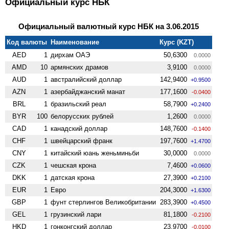
Официальный курс НБК
Официальный валютный курс НБК на 3.06.2015
Код валюты
Наименование
Курс (KZT)
AED
1
дирхам ОАЭ
50,6300
0.0000
AMD
10
армянских драмов
3,9100
0.0000
AUD
1
австралийский доллар
142,9400
+0.9500
AZN
1
азербайджанский манат
177,1600
-0.0400
BRL
1
бразильский реал
58,7900
+0.2400
BYR
100
белорусских рублей
1,2600
0.0000
CAD
1
канадский доллар
148,7600
-0.1400
CHF
1
швейцарский франк
197,7600
+1.4700
CNY
1
китайский юань женьминьби
30,0000
0.0000
CZK
1
чешская крона
7,4600
+0.0600
DKK
1
датская крона
27,3900
+0.2100
EUR
1
Евро
204,3000
+1.6300
GBP
1
фунт стерлингов Велико­британии
283,3900
+0.4500
GEL
1
грузинский лари
81,1800
-0.2100
HKD
1
гонконгский доллар
23,9700
-0.0100