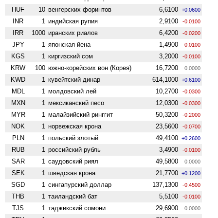
HUF
10
венгерских форинтов
6,6100
+0.0600
INR
1
индийская рупия
2,9100
-0.0100
IRR
1000
иранских риалов
6,4200
-0.0200
JPY
1
японская йена
1,4900
-0.0100
KGS
1
киргизский сом
3,2000
-0.0100
KRW
100
южно-корейских вон (Корея)
16,7200
0.0000
KWD
1
кувейтский динар
614,1000
+0.6100
MDL
1
молдовский лей
10,2700
-0.0300
MXN
1
мексиканский песо
12,0300
-0.0300
MYR
1
малайзийский ринггит
50,3200
-0.2000
NOK
1
норвежская крона
23,5600
-0.0700
PLN
1
польский злотый
49,4100
+0.2600
RUB
1
российский рубль
3,4900
-0.0100
SAR
1
саудовский риял
49,5800
0.0000
SEK
1
шведская крона
21,7700
+0.1200
SGD
1
сингапурский доллар
137,1300
-0.4500
THB
1
таиландский бат
5,5100
-0.0100
TJS
1
таджикский сомони
29,6900
0.0000