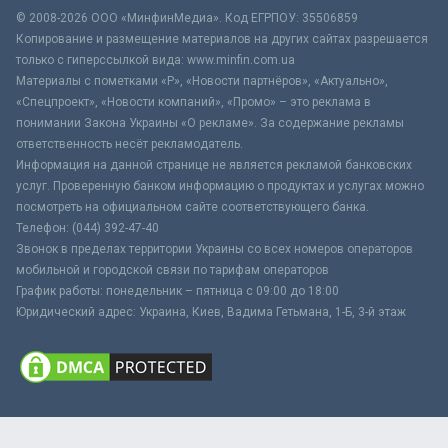
© 2008-2026 ООО «МинфинМедиа». Код ЕГРПОУ: 35506859
Копирование и размещение материалов на других сайтах разрешается
только с гиперссылкой вида: www.minfin.com.ua
Материалы с пометками «Р», «Новости партнёров», «Актуально»,
«Спецпроект», «Новости компаний», «Промо» – это реклама в
понимании Закона Украины «О рекламе». За содержание рекламы
ответственность несёт рекламодатель.
Информация на данной странице не является рекламой банковских
услуг. Проверенную банком информацию о продуктах и услугах можно
посмотреть на официальном сайте соответствующего банка.
Телефон: (044) 392-47-40
Звонок в пределах территории Украины со всех номеров операторов
мобильной и городской связи по тарифам операторов
График работы: понедельник – пятница с 09:00 до 18:00
Юридический адрес: Украина, Киев, Вадима Гетьмана, 1-Б, 3-й этаж