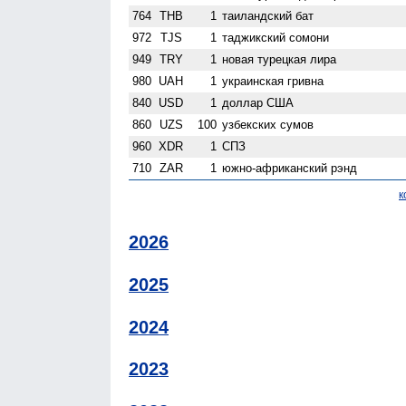
764
THB
1
таиландский бат
972
TJS
1
таджикский сомони
949
TRY
1
новая турецкая лира
980
UAH
1
украинская гривна
840
USD
1
доллар США
860
UZS
100
узбекских сумов
960
XDR
1
СПЗ
710
ZAR
1
южно-африканский рэнд
к
2026
2025
2024
2023