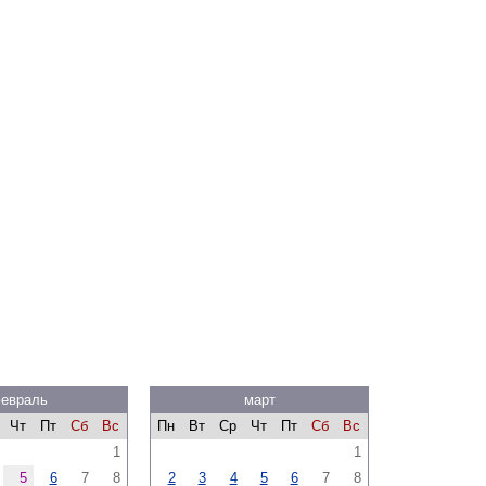
евраль
март
Чт
Пт
Сб
Вс
Пн
Вт
Ср
Чт
Пт
Сб
Вс
1
1
5
6
7
8
2
3
4
5
6
7
8