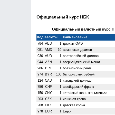
Официальный курс НБК
Официальный валютный курс НБК
Код валюты
Наименование
784
AED
1
дирхам ОАЭ
051
AMD
10
армянских драмов
036
AUD
1
австралийский доллар
944
AZN
1
азербайджанский манат
986
BRL
1
бразильский реал
974
BYR
100
белорусских рублей
124
CAD
1
канадский доллар
756
CHF
1
швейцарский франк
156
CNY
1
китайский юань женьминьби
203
CZK
1
чешская крона
208
DKK
1
датская крона
978
EUR
1
Евро