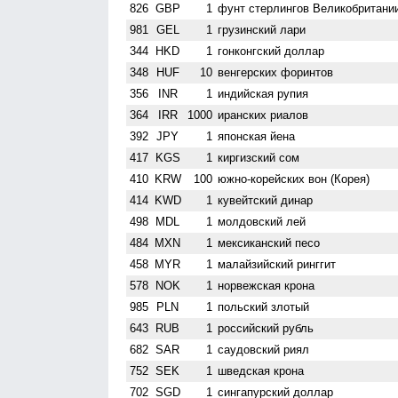
826
GBP
1
фунт стерлингов Велико­британи
981
GEL
1
грузинский лари
344
HKD
1
гонконгский доллар
348
HUF
10
венгерских форинтов
356
INR
1
индийская рупия
364
IRR
1000
иранских риалов
392
JPY
1
японская йена
417
KGS
1
киргизский сом
410
KRW
100
южно-корейских вон (Корея)
414
KWD
1
кувейтский динар
498
MDL
1
молдовский лей
484
MXN
1
мексиканский песо
458
MYR
1
малайзийский ринггит
578
NOK
1
норвежская крона
985
PLN
1
польский злотый
643
RUB
1
российский рубль
682
SAR
1
саудовский риял
752
SEK
1
шведская крона
702
SGD
1
сингапурский доллар