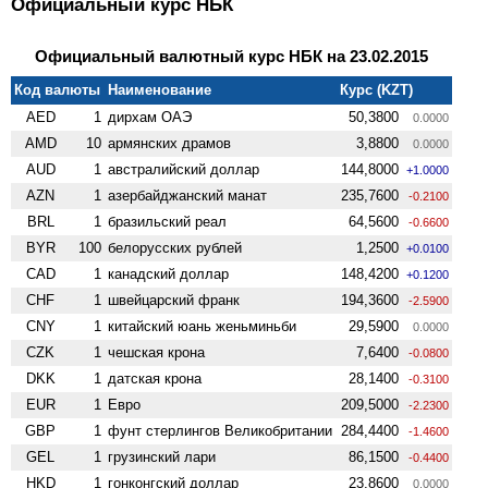
Официальный курс НБК
Официальный валютный курс НБК на 23.02.2015
Код валюты
Наименование
Курс (KZT)
AED
1
дирхам ОАЭ
50,3800
0.0000
AMD
10
армянских драмов
3,8800
0.0000
AUD
1
австралийский доллар
144,8000
+1.0000
AZN
1
азербайджанский манат
235,7600
-0.2100
BRL
1
бразильский реал
64,5600
-0.6600
BYR
100
белорусских рублей
1,2500
+0.0100
CAD
1
канадский доллар
148,4200
+0.1200
CHF
1
швейцарский франк
194,3600
-2.5900
CNY
1
китайский юань женьминьби
29,5900
0.0000
CZK
1
чешская крона
7,6400
-0.0800
DKK
1
датская крона
28,1400
-0.3100
EUR
1
Евро
209,5000
-2.2300
GBP
1
фунт стерлингов Велико­британии
284,4400
-1.4600
GEL
1
грузинский лари
86,1500
-0.4400
HKD
1
гонконгский доллар
23,8600
0.0000