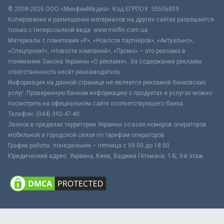
© 2008-2026 ООО «МинфинМедиа». Код ЕГРПОУ: 35506859
Копирование и размещение материалов на других сайтах разрешается
только с гиперссылкой вида: www.minfin.com.ua
Материалы с пометками «Р», «Новости партнёров», «Актуально»,
«Спецпроект», «Новости компаний», «Промо» – это реклама в
понимании Закона Украины «О рекламе». За содержание рекламы
ответственность несёт рекламодатель.
Информация на данной странице не является рекламой банковских
услуг. Проверенную банком информацию о продуктах и услугах можно
посмотреть на официальном сайте соответствующего банка.
Телефон: (044) 392-47-40
Звонок в пределах территории Украины со всех номеров операторов
мобильной и городской связи по тарифам операторов
График работы: понедельник – пятница с 09:00 до 18:00
Юридический адрес: Украина, Киев, Вадима Гетьмана, 1-Б, 3-й этаж