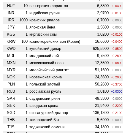
HUF
10
венгерских форинтов
6,8800
-0.0400
INR
1
индийская рупия
2,9700
-0.0100
IRR
1000
иранских риалов
6,7000
0.0000
JPY
1
японская йена
1,5600
0.0000
KGS
1
киргизский сом
3,0200
-0.0100
KRW
100
южно-корейских вон (Корея)
16,6600
-0.0400
KWD
1
кувейтский динар
625,5900
-0.8500
MDL
1
молдовский лей
9,7500
-0.2800
MXN
1
мексиканский песо
12,3500
-0.0800
MYR
1
малайзийский ринггит
51,1500
0.0000
NOK
1
норвежская крона
24,3600
-0.2000
PLN
1
польский злотый
50,2600
-0.3700
RUB
1
российский рубль
3,0100
+0.0300
SAR
1
саудовский риял
49,3300
0.0000
SEK
1
шведская крона
21,9400
-0.2200
SGD
1
сингапурский доллар
136,1300
-0.2100
THB
1
таиландский бат
5,6900
0.0000
TJS
1
таджикский сомони
34,1800
0.0000