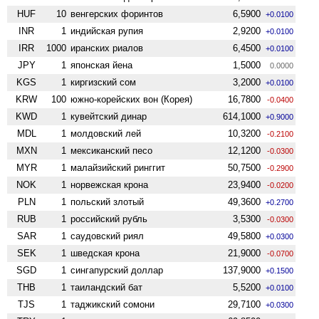
HUF
10
венгерских форинтов
6,5900
+0.0100
INR
1
индийская рупия
2,9200
+0.0100
IRR
1000
иранских риалов
6,4500
+0.0100
JPY
1
японская йена
1,5000
0.0000
KGS
1
киргизский сом
3,2000
+0.0100
KRW
100
южно-корейских вон (Корея)
16,7800
-0.0400
KWD
1
кувейтский динар
614,1000
+0.9000
MDL
1
молдовский лей
10,3200
-0.2100
MXN
1
мексиканский песо
12,1200
-0.0300
MYR
1
малайзийский ринггит
50,7500
-0.2900
NOK
1
норвежская крона
23,9400
-0.0200
PLN
1
польский злотый
49,3600
+0.2700
RUB
1
российский рубль
3,5300
-0.0300
SAR
1
саудовский риял
49,5800
+0.0300
SEK
1
шведская крона
21,9000
-0.0700
SGD
1
сингапурский доллар
137,9000
+0.1500
THB
1
таиландский бат
5,5200
+0.0100
TJS
1
таджикский сомони
29,7100
+0.0300