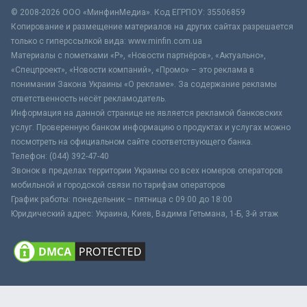
© 2008-2026 ООО «МинфинМедиа». Код ЕГРПОУ: 35506859
Копирование и размещение материалов на других сайтах разрешается
только с гиперссылкой вида: www.minfin.com.ua
Материалы с пометками «Р», «Новости партнёров», «Актуально»,
«Спецпроект», «Новости компаний», «Промо» – это реклама в
понимании Закона Украины «О рекламе». За содержание рекламы
ответственность несёт рекламодатель.
Информация на данной странице не является рекламой банковских
услуг. Проверенную банком информацию о продуктах и услугах можно
посмотреть на официальном сайте соответствующего банка.
Телефон: (044) 392-47-40
Звонок в пределах территории Украины со всех номеров операторов
мобильной и городской связи по тарифам операторов
График работы: понедельник – пятница с 09:00 до 18:00
Юридический адрес: Украина, Киев, Вадима Гетьмана, 1-Б, 3-й этаж