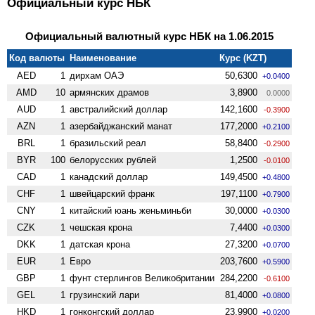
Официальный курс НБК
Официальный валютный курс НБК на 1.06.2015
Код валюты
Наименование
Курс (KZT)
AED
1
дирхам ОАЭ
50,6300
+0.0400
AMD
10
армянских драмов
3,8900
0.0000
AUD
1
австралийский доллар
142,1600
-0.3900
AZN
1
азербайджанский манат
177,2000
+0.2100
BRL
1
бразильский реал
58,8400
-0.2900
BYR
100
белорусских рублей
1,2500
-0.0100
CAD
1
канадский доллар
149,4500
+0.4800
CHF
1
швейцарский франк
197,1100
+0.7900
CNY
1
китайский юань женьминьби
30,0000
+0.0300
CZK
1
чешская крона
7,4400
+0.0300
DKK
1
датская крона
27,3200
+0.0700
EUR
1
Евро
203,7600
+0.5900
GBP
1
фунт стерлингов Велико­британии
284,2200
-0.6100
GEL
1
грузинский лари
81,4000
+0.0800
HKD
1
гонконгский доллар
23,9900
+0.0200