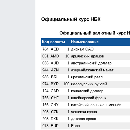
Официальный курс НБК
Официальный валютный курс НБ
Код валюты
Наименование
784
AED
1
дирхам ОАЭ
051
AMD
10
армянских драмов
036
AUD
1
австралийский доллар
944
AZN
1
азербайджанский манат
986
BRL
1
бразильский реал
974
BYR
100
белорусских рублей
124
CAD
1
канадский доллар
756
CHF
1
швейцарский франк
156
CNY
1
китайский юань женьминьби
203
CZK
1
чешская крона
208
DKK
1
датская крона
978
EUR
1
Евро