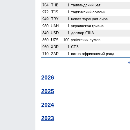
764
THB
1
таиландский бат
972
TJS
1
таджикский сомони
949
TRY
1
новая турецкая лира
980
UAH
1
украинская гривна
840
USD
1
доллар США
860
UZS
100
узбекских сумов
960
XDR
1
СПЗ
710
ZAR
1
южно-африканский рэнд
к
2026
2025
2024
2023