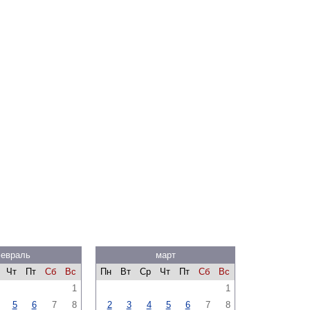
евраль
март
Чт
Пт
Сб
Вс
Пн
Вт
Ср
Чт
Пт
Сб
Вс
1
1
5
6
7
8
2
3
4
5
6
7
8