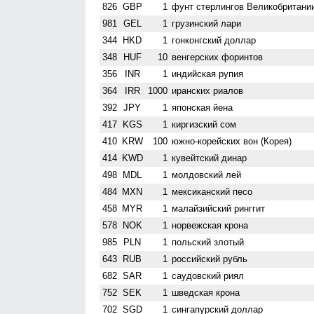
826
GBP
1
фунт стерлингов Велико­британи
981
GEL
1
грузинский лари
344
HKD
1
гонконгский доллар
348
HUF
10
венгерских форинтов
356
INR
1
индийская рупия
364
IRR
1000
иранских риалов
392
JPY
1
японская йена
417
KGS
1
киргизский сом
410
KRW
100
южно-корейских вон (Корея)
414
KWD
1
кувейтский динар
498
MDL
1
молдовский лей
484
MXN
1
мексиканский песо
458
MYR
1
малайзийский ринггит
578
NOK
1
норвежская крона
985
PLN
1
польский злотый
643
RUB
1
российский рубль
682
SAR
1
саудовский риял
752
SEK
1
шведская крона
702
SGD
1
сингапурский доллар