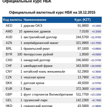
Официальный курс НБК
Официальный валютный курс НБК на 18.12.2015
Код валюты
Наименование
Курс (KZT)
AED
1
дирхам ОАЭ
91,9800
+4.1900
AMD
10
армянских драмов
7,0100
+0.3300
AUD
1
австралийский доллар
244,5700
+11.9700
AZN
1
азербайджанский манат
321,9900
+14.7000
BRL
1
бразильский реал
87,1600
+3.8800
BYR
100
белорусских рублей
1,8500
+0.0900
CAD
1
канадский доллар
246,6600
+11.5700
CHF
1
швейцарский франк
343,9200
+16.6400
CNY
1
китайский юань женьминьби
52,2900
+2.3600
CZK
1
чешская крона
13,7900
+0.7100
DKK
1
датская крона
49,9200
+2.5700
EUR
1
Евро
372,3600
+19.1900
GBP
1
фунт стерлингов Велико­британии
511,7700
+23.1300
GEL
1
грузинский лари
142,2300
+6.7400
HKD
1
гонконгский доллар
43,5900
+1.9800