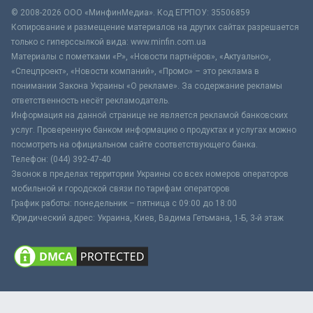
© 2008-2026 ООО «МинфинМедиа». Код ЕГРПОУ: 35506859
Копирование и размещение материалов на других сайтах разрешается
только с гиперссылкой вида: www.minfin.com.ua
Материалы с пометками «Р», «Новости партнёров», «Актуально»,
«Спецпроект», «Новости компаний», «Промо» – это реклама в
понимании Закона Украины «О рекламе». За содержание рекламы
ответственность несёт рекламодатель.
Информация на данной странице не является рекламой банковских
услуг. Проверенную банком информацию о продуктах и услугах можно
посмотреть на официальном сайте соответствующего банка.
Телефон: (044) 392-47-40
Звонок в пределах территории Украины со всех номеров операторов
мобильной и городской связи по тарифам операторов
График работы: понедельник – пятница с 09:00 до 18:00
Юридический адрес: Украина, Киев, Вадима Гетьмана, 1-Б, 3-й этаж