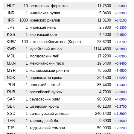
HUF
10
венгерских форинтов
11,7500
+0.5800
INR
1
индийская рупия
5,0400
+0.2300
IRR
1000
иранских риалов
11,3100
+0.5100
JPY
1
японская йена
2,7900
+0.1300
KGS
1
киргизский сом
4,4000
+0.1500
KRW
100
южно-корейских вон (Корея)
28,6200
+1.3700
KWD
1
кувейтский динар
1114,4800
+51.2800
MDL
1
молдовский лей
17,2200
+0.8300
MXN
1
мексиканский песо
19,5400
+0.9400
MYR
1
малайзийский ринггит
78,5600
+3.9500
NOK
1
норвежская крона
39,1500
+1.9200
PLN
1
польский злотый
85,4400
+4.3400
RUB
1
российский рубль
4,7900
+0.2000
SAR
1
саудовский риял
90,0500
+4.0900
SEK
1
шведская крона
40,1200
+2.2700
SGD
1
сингапурский доллар
240,1400
+11.3900
THB
1
таиландский бат
9,3900
+0.4500
TJS
1
таджикский сомони
50,9900
+2.3200