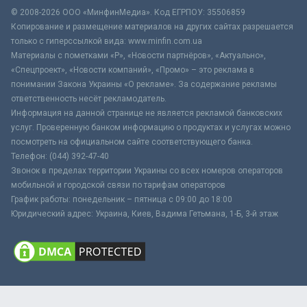
© 2008-2026 ООО «МинфинМедиа». Код ЕГРПОУ: 35506859
Копирование и размещение материалов на других сайтах разрешается
только с гиперссылкой вида: www.minfin.com.ua
Материалы с пометками «Р», «Новости партнёров», «Актуально»,
«Спецпроект», «Новости компаний», «Промо» – это реклама в
понимании Закона Украины «О рекламе». За содержание рекламы
ответственность несёт рекламодатель.
Информация на данной странице не является рекламой банковских
услуг. Проверенную банком информацию о продуктах и услугах можно
посмотреть на официальном сайте соответствующего банка.
Телефон: (044) 392-47-40
Звонок в пределах территории Украины со всех номеров операторов
мобильной и городской связи по тарифам операторов
График работы: понедельник – пятница с 09:00 до 18:00
Юридический адрес: Украина, Киев, Вадима Гетьмана, 1-Б, 3-й этаж