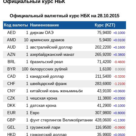
Официальный курс НБК
Официальный валютный курс НБК на 28.10.2015
Код валюты
Наименование
Курс (KZT)
AED
1
дирхам ОАЭ
75,9400
+0.1000
AMD
10
армянских драмов
5,9400
+0.0100
AUD
1
австралийский доллар
202,2200
+0.1600
AZN
1
азербайджанский манат
265,9200
+0.3800
BRL
1
бразильский реал
71,4200
-0.4600
BYR
100
белорусских рублей
1,6100
0.0000
CAD
1
канадский доллар
211,5400
-0.3200
CHF
1
швейцарский франк
283,6900
-1.2100
CNY
1
китайский юань женьминьби
43,9100
+0.0600
CZK
1
чешская крона
11,3800
+0.0300
DKK
1
датская крона
41,2900
+0.1000
EUR
1
Евро
307,9800
+0.8000
GBP
1
фунт стерлингов Велико­британии
428,0600
+1.1300
GEL
1
грузинский лари
116,9500
-0.0900
HKD
1
гонконгский доллар
35,9900
+0.0500