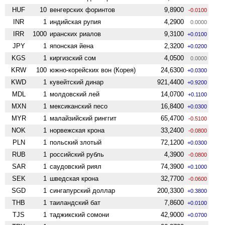
HUF
10
венгерских форинтов
9,8900
-0.0100
INR
1
индийская рупия
4,2900
0.0000
IRR
1000
иранских риалов
9,3100
+0.0100
JPY
1
японская йена
2,3200
+0.0200
KGS
1
киргизский сом
4,0500
0.0000
KRW
100
южно-корейских вон (Корея)
24,6300
+0.0300
KWD
1
кувейтский динар
921,4400
+0.9200
MDL
1
молдовский лей
14,0700
+0.1100
MXN
1
мексиканский песо
16,8400
+0.0300
MYR
1
малайзийский ринггит
65,4700
-0.5100
NOK
1
норвежская крона
33,2400
-0.0800
PLN
1
польский злотый
72,1200
+0.0300
RUB
1
российский рубль
4,3900
-0.0800
SAR
1
саудовский риял
74,3900
+0.1000
SEK
1
шведская крона
32,7700
-0.0600
SGD
1
сингапурский доллар
200,3300
+0.3800
THB
1
таиландский бат
7,8600
+0.0100
TJS
1
таджикский сомони
42,9000
+0.0700