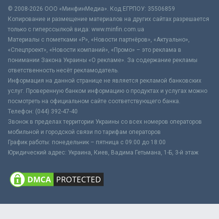
© 2008-2026 ООО «МинфинМедиа». Код ЕГРПОУ: 35506859
Копирование и размещение материалов на других сайтах разрешается
только с гиперссылкой вида: www.minfin.com.ua
Материалы с пометками «Р», «Новости партнёров», «Актуально»,
«Спецпроект», «Новости компаний», «Промо» – это реклама в
понимании Закона Украины «О рекламе». За содержание рекламы
ответственность несёт рекламодатель.
Информация на данной странице не является рекламой банковских
услуг. Проверенную банком информацию о продуктах и услугах можно
посмотреть на официальном сайте соответствующего банка.
Телефон: (044) 392-47-40
Звонок в пределах территории Украины со всех номеров операторов
мобильной и городской связи по тарифам операторов
График работы: понедельник – пятница с 09:00 до 18:00
Юридический адрес: Украина, Киев, Вадима Гетьмана, 1-Б, 3-й этаж