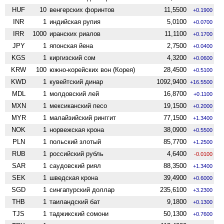
HUF
10
венгерских форинтов
11,5500
+0.1900
INR
1
индийская рупия
5,0100
+0.0700
IRR
1000
иранских риалов
11,1100
+0.1700
JPY
1
японская йена
2,7500
+0.0400
KGS
1
киргизский сом
4,3200
+0.0600
KRW
100
южно-корейских вон (Корея)
28,4500
+0.5100
KWD
1
кувейтский динар
1092,9400
+16.5500
MDL
1
молдовский лей
16,8700
+0.1100
MXN
1
мексиканский песо
19,1500
+0.2000
MYR
1
малайзийский ринггит
77,1500
+1.3400
NOK
1
норвежская крона
38,0900
+0.5500
PLN
1
польский злотый
85,7700
+1.2500
RUB
1
российский рубль
4,6400
-0.0100
SAR
1
саудовский риял
88,3500
+1.3400
SEK
1
шведская крона
39,4900
+0.6000
SGD
1
сингапурский доллар
235,6100
+3.2300
THB
1
таиландский бат
9,1800
+0.1300
TJS
1
таджикский сомони
50,1300
+0.7600