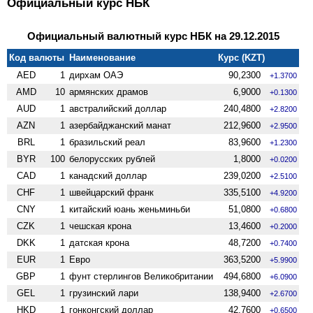
Официальный курс НБК
Официальный валютный курс НБК на 29.12.2015
Код валюты
Наименование
Курс (KZT)
AED
1
дирхам ОАЭ
90,2300
+1.3700
AMD
10
армянских драмов
6,9000
+0.1300
AUD
1
австралийский доллар
240,4800
+2.8200
AZN
1
азербайджанский манат
212,9600
+2.9500
BRL
1
бразильский реал
83,9600
+1.2300
BYR
100
белорусских рублей
1,8000
+0.0200
CAD
1
канадский доллар
239,0200
+2.5100
CHF
1
швейцарский франк
335,5100
+4.9200
CNY
1
китайский юань женьминьби
51,0800
+0.6800
CZK
1
чешская крона
13,4600
+0.2000
DKK
1
датская крона
48,7200
+0.7400
EUR
1
Евро
363,5200
+5.9900
GBP
1
фунт стерлингов Велико­британии
494,6800
+6.0900
GEL
1
грузинский лари
138,9400
+2.6700
HKD
1
гонконгский доллар
42,7600
+0.6500