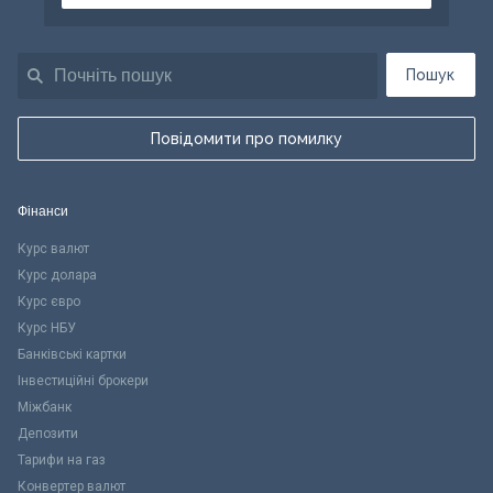
Пошук
Повідомити про помилку
Фінанси
Курс валют
Курс долара
Курс євро
Курс НБУ
Банківські картки
Інвестиційні брокери
Міжбанк
Депозити
Тарифи на газ
Конвертер валют