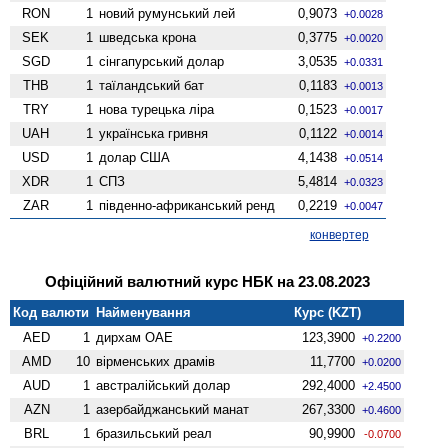
RON
1
новий румунський лей
0,9073
+0.0028
SEK
1
шведська крона
0,3775
+0.0020
SGD
1
сінгапурський долар
3,0535
+0.0331
THB
1
таїландський бат
0,1183
+0.0013
TRY
1
нова турецька ліра
0,1523
+0.0017
UAH
1
українська гривня
0,1122
+0.0014
USD
1
долар США
4,1438
+0.0514
XDR
1
СПЗ
5,4814
+0.0323
ZAR
1
південно-африканський ренд
0,2219
+0.0047
конвертер
Офіційний валютний курс НБК на 23.08.2023
Код валюти
Найменування
Курс (KZT)
AED
1
дирхам ОАЕ
123,3900
+0.2200
AMD
10
вiрменських драмів
11,7700
+0.0200
AUD
1
австралійський долар
292,4000
+2.4500
AZN
1
азербайджанський манат
267,3300
+0.4600
BRL
1
бразильський реал
90,9900
-0.0700