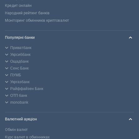
Кредит онлайн
Народний рейтинг банків
Моніторинг обмінників криптовалют
Популярні банки
Приватбанк
Укрсиббанк
Ощадбанк
Сенс Банк
ПУМБ
Укргазбанк
Райффайзен Банк
ОТП банк
monobank
Валютний аукціон
Обмін валют
Курс валют в обмінниках