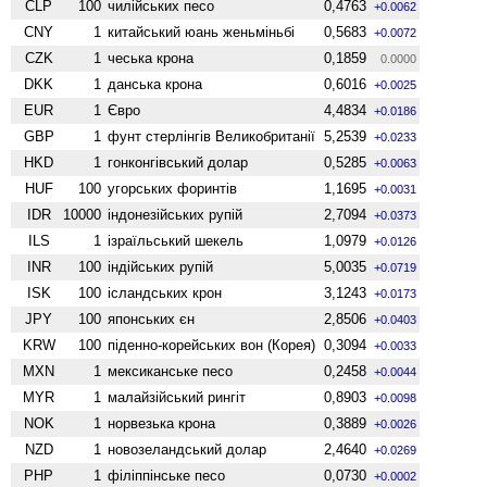
CLP
100
чилійських песо
0,4763
+0.0062
CNY
1
китайський юань женьмiньбi
0,5683
+0.0072
CZK
1
чеська крона
0,1859
0.0000
DKK
1
данська крона
0,6016
+0.0025
EUR
1
Євро
4,4834
+0.0186
GBP
1
фунт стерлінгів Велико­британії
5,2539
+0.0233
HKD
1
гонконгівський долар
0,5285
+0.0063
HUF
100
угорських форинтів
1,1695
+0.0031
IDR
10000
індонезійських рупій
2,7094
+0.0373
ILS
1
ізраїльський шекель
1,0979
+0.0126
INR
100
індійських рупій
5,0035
+0.0719
ISK
100
ісландських крон
3,1243
+0.0173
JPY
100
японських єн
2,8506
+0.0403
KRW
100
піденно-корейських вон (Корея)
0,3094
+0.0033
MXN
1
мексиканське песо
0,2458
+0.0044
MYR
1
малайзійський рингіт
0,8903
+0.0098
NOK
1
норвезька крона
0,3889
+0.0026
NZD
1
ново­зеландський долар
2,4640
+0.0269
PHP
1
філіппінське песо
0,0730
+0.0002