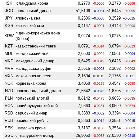
ISK
ісландська крона
0,2770
0,2770
-0.0006
-0.0006
JOD
іорданський динар
51,5106
51,6445
+0.0051
-0.0055
JPY
японська єна
0,2506
0,2529
+0.0008
+0.0015
KGS
киргизький сом
0,4147
0,4148
-0.0001
0.0000
піденно-корейська вона
KRW
0,0274
0,0275
0.0000
+0.0001
(Корея)
KZT
казахстанський тенге
0,0791
0,0794
-0.0014
-0.0013
MDL
молдовський лей
2,0500
2,0561
-0.0004
+0.0004
MKD
македонський денар
0,6425
0,6425
-0.0049
-0.0049
MVR
мальдівська руфія
2,3616
2,3692
+0.0003
-0.0002
MXN
мексиканське песо
2,1604
2,1763
+0.0119
+0.0121
NOK
норвезька крона
3,4068
3,4547
-0.0238
-0.0090
NZD
ново­зеландський долар
21,6642
21,8705
+0.0875
+0.0222
PLN
польський злотий
8,8142
8,9056
-0.0473
-0.0635
RON
новий румунський лей
7,9863
8,0599
-0.0281
-0.0574
RSD
сербський динар
0,3383
0,3394
+0.0002
+0.0004
RUB
російський рубль
0,3863
0,3951
+0.0014
+0.0015
SEK
шведська крона
3,3137
3,3554
-0.0158
-0.0063
SGD
сінгапурський долар
26,9050
27,0390
-0.0058
+0.0218