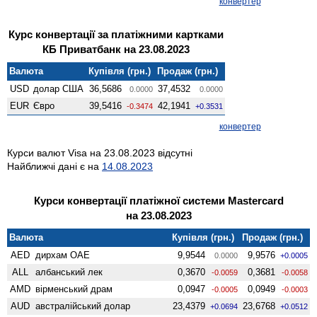
конвертер
Курс конвертації за платіжними картками
КБ Приватбанк на 23.08.2023
Валюта
Купівля (грн.)
Продаж (грн.)
USD
долар США
36,5686
37,4532
0.0000
0.0000
EUR
Євро
39,5416
42,1941
-0.3474
+0.3531
конвертер
Курси валют Visa на 23.08.2023 відсутні
Найближчі дані є на
14.08.2023
Курси конвертації платіжної системи Mastercard
на 23.08.2023
Валюта
Купівля (грн.)
Продаж (грн.)
AED
дирхам ОАЕ
9,9544
9,9576
0.0000
+0.0005
ALL
албанський лек
0,3670
0,3681
-0.0059
-0.0058
AMD
вiрменський драм
0,0947
0,0949
-0.0005
-0.0003
AUD
австралійський долар
23,4379
23,6768
+0.0694
+0.0512