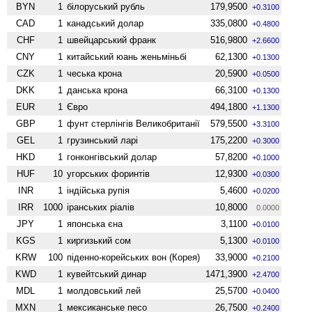
BYN
1
білоруський рубль
179,9500
+0.3100
CAD
1
канадський долар
335,0800
+0.4800
CHF
1
швейцарський франк
516,9800
+2.6600
CNY
1
китайський юань женьмiньбi
62,1300
+0.1300
CZK
1
чеська крона
20,5900
+0.0500
DKK
1
данська крона
66,3100
+0.1300
EUR
1
Євро
494,1800
+1.1300
GBP
1
фунт стерлінгів Велико­британії
579,5500
+3.3100
GEL
1
грузинський ларі
175,2200
+0.3000
HKD
1
гонконгівський долар
57,8200
+0.1000
HUF
10
угорських форинтів
12,9300
+0.0300
INR
1
індійська рупія
5,4600
+0.0200
IRR
1000
іранських ріалів
10,8000
0.0000
JPY
1
японська єна
3,1100
+0.0100
KGS
1
киргизький сом
5,1300
+0.0100
KRW
100
піденно-корейських вон (Корея)
33,9000
+0.2100
KWD
1
кувейтський динар
1471,3900
+2.4700
MDL
1
молдовський лей
25,5700
+0.0400
MXN
1
мексиканське песо
26,7500
+0.2400