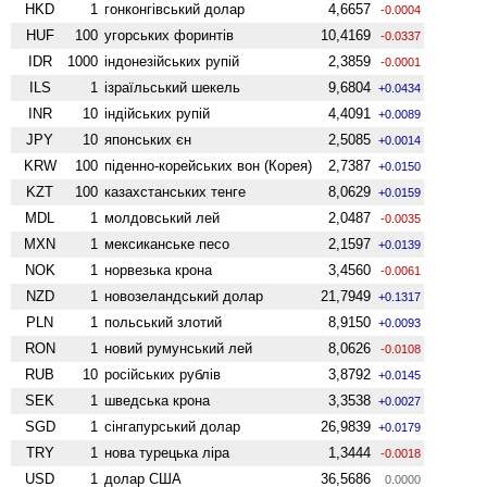
HKD
1
гонконгівський долар
4,6657
-0.0004
HUF
100
угорських форинтів
10,4169
-0.0337
IDR
1000
індонезійських рупій
2,3859
-0.0001
ILS
1
ізраїльський шекель
9,6804
+0.0434
INR
10
індійських рупій
4,4091
+0.0089
JPY
10
японських єн
2,5085
+0.0014
KRW
100
піденно-корейських вон (Корея)
2,7387
+0.0150
KZT
100
казахстанських тенге
8,0629
+0.0159
MDL
1
молдовський лей
2,0487
-0.0035
MXN
1
мексиканське песо
2,1597
+0.0139
NOK
1
норвезька крона
3,4560
-0.0061
NZD
1
ново­зеландський долар
21,7949
+0.1317
PLN
1
польський злотий
8,9150
+0.0093
RON
1
новий румунський лей
8,0626
-0.0108
RUB
10
російських рублів
3,8792
+0.0145
SEK
1
шведська крона
3,3538
+0.0027
SGD
1
сінгапурський долар
26,9839
+0.0179
TRY
1
нова турецька ліра
1,3444
-0.0018
USD
1
долар США
36,5686
0.0000