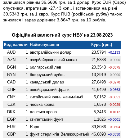
залишився рівним 36,5686 грн. за 1 долар. Курс EUR (Євро)
опустився, втративши -27,43 коп., і встановився на рівні
39,5343 грн. за 1 євро. Курс RUB (російський рубль) також
знизився і зараз дорівнює 3,8647 грн. за 10 рублів.
Офіційний валютний курс НБУ на 23.08.2023
Код валюти
Найменування
Курс (грн.)
AUD
1
австралійський долар
23,5794
+0.1133
AZN
1
азербайджанський манат
21,5388
0.0000
BGN
1
болгарський лев
20,3543
-0.0375
BYN
1
білоруський рубль
13,2919
0.0000
CAD
1
канадський долар
27,0498
-0.0270
CHF
1
швейцарський франк
41,6499
+0.0663
CNY
1
китайський юань женьмiньбi
5,0152
-0.0051
CZK
1
чеська крона
1,6578
-0.0029
DKK
1
данська крона
5,3413
-0.0112
EGP
1
єгипетський фунт
1,1826
+0.0001
EUR
1
Євро
39,8086
-0.0804
GBP
1
фунт стерлінгів Велико­британії
46,6890
+0.0330