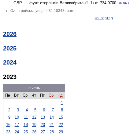
GBP
фунт стерлінгів Велико­британії
1
734,9700
Oz
+6.8400
Oz – тройська унція = 31.10348 грам
конвертер
2026
2025
2024
2023
січень
Пн
Вт
Ср
Чт
Пт
Сб
Нд
1
2
3
4
5
6
7
8
9
10
11
12
13
14
15
16
17
18
19
20
21
22
23
24
25
26
27
28
29