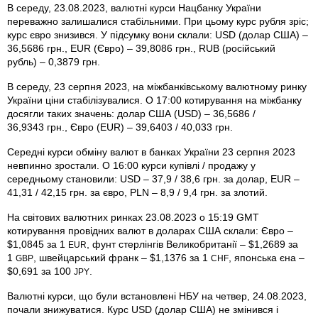
В середу, 23.08.2023, валютні курси Нацбанку України
переважно залишалися стабільними. При цьому курс рубля зріс;
курс євро знизився. У підсумку вони склали: USD (долар США) –
36,5686 грн., EUR (Євро) – 39,8086 грн., RUB (російський
рубль) – 0,3879 грн.
В середу, 23 серпня 2023, на міжбанківському валютному ринку
України ціни стабілізувалися. О 17:00 котирування на міжбанку
досягли таких значень: долар США (USD) – 36,5686 /
36,9343 грн., Євро (EUR) – 39,6403 / 40,033 грн.
Середні курси обміну валют в банках України 23 серпня 2023
невпинно зростали. О 16:00 курси купівлі / продажу у
середньому становили: USD – 37,9 / 38,6 грн. за долар, EUR –
41,31 / 42,15 грн. за євро, PLN – 8,9 / 9,4 грн. за злотий.
На світових валютних ринках 23.08.2023 о 15:19 GMT
котирування провідних валют в доларах США склали: Євро –
$1,0845 за 1
, фунт стерлінгів Велико­британії – $1,2689 за
EUR
1
, швейцарський франк – $1,1376 за 1
, японська єна –
GBP
CHF
$0,691 за 100
.
JPY
Валютні курси, що були встановлені НБУ на четвер, 24.08.2023,
почали знижуватися. Курс USD (долар США) не змінився і