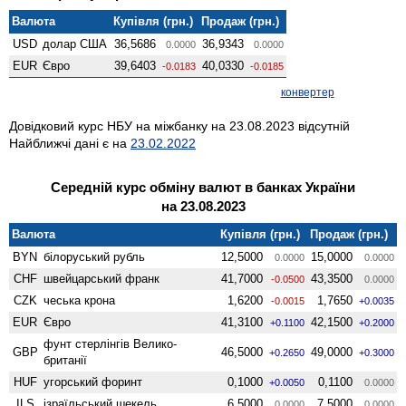
Валюта
Купівля (грн.)
Продаж (грн.)
USD
долар США
36,5686
36,9343
0.0000
0.0000
EUR
Євро
39,6403
40,0330
-0.0183
-0.0185
конвертер
Довідковий курс НБУ на міжбанку на 23.08.2023 відсутній
Найближчі дані є на
23.02.2022
Середній курс обміну валют в банках України
на 23.08.2023
Валюта
Купівля (грн.)
Продаж (грн.)
BYN
білоруський рубль
12,5000
15,0000
0.0000
0.0000
CHF
швейцарський франк
41,7000
43,3500
-0.0500
0.0000
CZK
чеська крона
1,6200
1,7650
-0.0015
+0.0035
EUR
Євро
41,3100
42,1500
+0.1100
+0.2000
фунт стерлінгів Велико­
GBP
46,5000
49,0000
+0.2650
+0.3000
британії
HUF
угорський форинт
0,1000
0,1100
+0.0050
0.0000
ILS
ізраїльський шекель
6,5000
7,5000
0.0000
0.0000