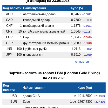
(в доларах) на 23.08.2023
Код валюти
Найменування
Курс ($)
AUD
1
австралійський долар
0,6466
+0.0041
CAD
1
канадський долар
0,7380
0.0000
CHF
1
швейцарський франк
1,1376
+0.0011
CNY
10
китайських юанів женьмiньбi
1,3845
+0.0137
EUR
1
Євро
1,0845
-0.0010
GBP
1
фунт стерлінгів Велико­британії
1,2689
-0.0048
INR
100
індійських рупій
1,2113
+0.0072
JPY
100
японських єн
0,6910
+0.0050
конвертер
Вартість золота на торгах LBM (London Gold Fixing)
на 23.08.2023
Код
Найменування
Курс (Au)
валюти
USD
долар США
1
1916,6500
Oz
+23.9000
EUR
Євро
1
1767,7300
Oz
+22.4300
фунт стерлінгів Велико­