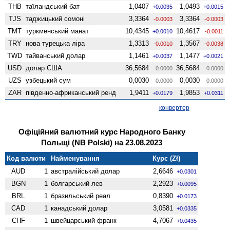
THB
таїландський бат
1,0407
1,0493
+0.0035
+0.0015
TJS
таджицький сомоні
3,3364
3,3364
-0.0003
-0.0003
TMT
туркменський манат
10,4345
10,4617
+0.0010
-0.0011
TRY
нова турецька ліра
1,3313
1,3567
-0.0010
-0.0038
TWD
тайванський долар
1,1461
1,1477
+0.0037
+0.0021
USD
долар США
36,5684
36,5684
0.0000
0.0000
UZS
узбецький сум
0,0030
0,0030
0.0000
0.0000
ZAR
південно-африканський ренд
1,9411
1,9853
+0.0179
+0.0311
конвертер
Офіційний валютний курс Народного Банку
Польщі (NB Polski) на 23.08.2023
Код валюти
Найменування
Курс (Zł)
AUD
1
австралійський долар
2,6646
+0.0301
BGN
1
болгарський лев
2,2923
+0.0095
BRL
1
бразильський реал
0,8390
+0.0173
CAD
1
канадський долар
3,0581
+0.0335
CHF
1
швейцарський франк
4,7067
+0.0435