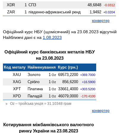
XDR
1
СПЗ
48,6848
-0.0312
ZAR
1
південно-африканський ренд
1,9492
+0.0204
конвертер
Офіційний курс НБУ (щомісячний) на 23.08.2023 відсутній
Найближчі дані є на
1.08.2023
Офіційний курс банківських металів НБУ
на 23.08.2023
Код металу
Найменування
Курс (грн.)
XAU
Золото
1
69573,2200
Oz
+369.7000
XAG
Срібло
1
856,6200
Oz
+16.5900
XPT
Платина
1
33661,4000
Oz
+303.5200
XPD
Паладій
1
46079,0000
Oz
-170.4100
Oz – тройська унція = 31.10348 грам
конвертер
Котирування міжбанківського валютного
ринку України на 23.08.2023