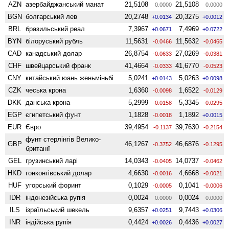
AZN
азербайджанський манат
21,5108
21,5108
0.0000
0.0000
BGN
болгарський лев
20,2748
20,3275
+0.0134
+0.0012
BRL
бразильський реал
7,3967
7,4969
+0.0671
+0.0722
BYN
білоруський рубль
11,5631
11,5632
-0.0466
-0.0465
CAD
канадський долар
26,8754
27,0269
-0.0633
-0.0381
CHF
швейцарський франк
41,4664
41,6770
-0.0333
-0.0523
CNY
китайський юань женьмiньбi
5,0241
5,0263
+0.0143
+0.0098
CZK
чеська крона
1,6360
1,6522
-0.0098
-0.0129
DKK
данська крона
5,2999
5,3345
-0.0158
-0.0295
EGP
єгипетський фунт
1,1828
1,1892
-0.0018
+0.0015
EUR
Євро
39,4954
39,7630
-0.1137
-0.2154
фунт стерлінгів Велико­
GBP
46,1267
46,6876
-0.3752
-0.1295
британії
GEL
грузинський ларі
14,0343
14,0737
-0.0405
-0.0462
HKD
гонконгівський долар
4,6630
4,6668
-0.0016
-0.0021
HUF
угорський форинт
0,1029
0,1041
-0.0005
-0.0006
IDR
індонезійська рупія
0,0024
0,0024
0.0000
0.0000
ILS
ізраїльський шекель
9,6357
9,7443
+0.0251
+0.0306
INR
індійська рупія
0,4424
0,4436
+0.0026
+0.0027