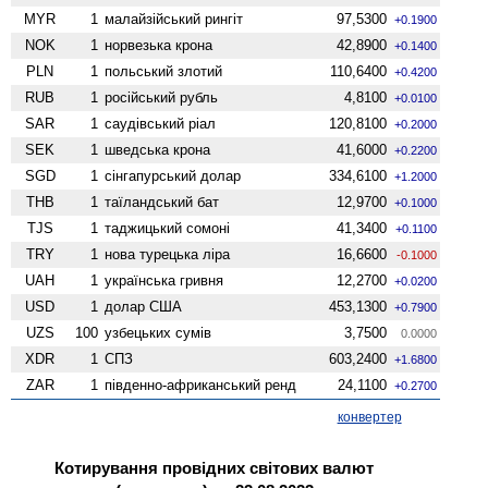
MYR
1
малайзійський рингіт
97,5300
+0.1900
NOK
1
норвезька крона
42,8900
+0.1400
PLN
1
польський злотий
110,6400
+0.4200
RUB
1
російський рубль
4,8100
+0.0100
SAR
1
саудівський ріал
120,8100
+0.2000
SEK
1
шведська крона
41,6000
+0.2200
SGD
1
сінгапурський долар
334,6100
+1.2000
THB
1
таїландський бат
12,9700
+0.1000
TJS
1
таджицький сомоні
41,3400
+0.1100
TRY
1
нова турецька ліра
16,6600
-0.1000
UAH
1
українська гривня
12,2700
+0.0200
USD
1
долар США
453,1300
+0.7900
UZS
100
узбецьких сумів
3,7500
0.0000
XDR
1
СПЗ
603,2400
+1.6800
ZAR
1
південно-африканський ренд
24,1100
+0.2700
конвертер
Котирування провідних світових валют