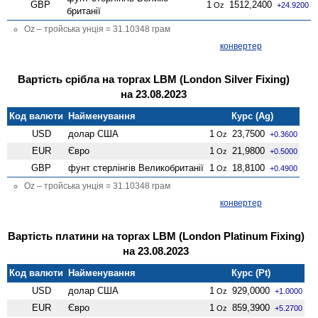
GBP
1
1512,2400
Oz
+24.9200
британії
Oz – тройська унція = 31.10348 грам
конвертер
Вартість срібла на торгах LBM (London Silver Fixing)
на 23.08.2023
Код валюти
Найменування
Курс (Ag)
USD
долар США
1
23,7500
Oz
+0.3600
EUR
Євро
1
21,9800
Oz
+0.5000
GBP
фунт стерлінгів Велико­британії
1
18,8100
Oz
+0.4900
Oz – тройська унція = 31.10348 грам
конвертер
Вартість платини на торгах LBM (London Platinum Fixing)
на 23.08.2023
Код валюти
Найменування
Курс (Pt)
USD
долар США
1
929,0000
Oz
+1.0000
EUR
Євро
1
859,3900
Oz
+5.2700