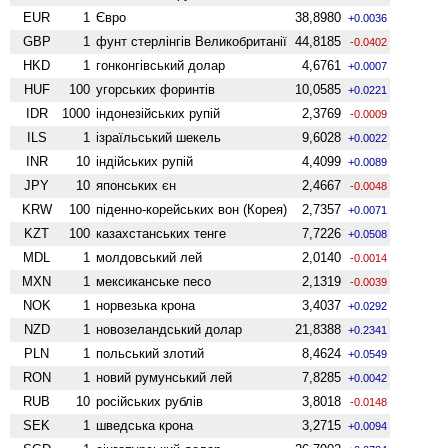
EUR
1
Євро
38,8980
+0.0036
GBP
1
фунт стерлінгів Велико­британії
44,8185
-0.0402
HKD
1
гонконгівський долар
4,6761
+0.0007
HUF
100
угорських форинтів
10,0585
+0.0221
IDR
1000
індонезійських рупій
2,3769
-0.0009
ILS
1
ізраїльський шекель
9,6028
+0.0022
INR
10
індійських рупій
4,4099
+0.0089
JPY
10
японських єн
2,4667
-0.0048
KRW
100
піденно-корейських вон (Корея)
2,7357
+0.0071
KZT
100
казахстанських тенге
7,7226
+0.0508
MDL
1
молдовський лей
2,0140
-0.0014
MXN
1
мексиканське песо
2,1319
-0.0039
NOK
1
норвезька крона
3,4037
+0.0292
NZD
1
ново­зеландський долар
21,8388
+0.2341
PLN
1
польський злотий
8,4624
+0.0549
RON
1
новий румунський лей
7,8285
+0.0042
RUB
10
російських рублів
3,8018
-0.0148
SEK
1
шведська крона
3,2715
+0.0094