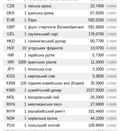
CZK
1
чеська крона
20,7400
0.0000
DKK
1
данська крона
67,8200
0.0000
EUR
1
Євро
505,5200
0.0000
GBP
1
фунт стерлінгів Велико­британії
581,6600
0.0000
GEL
1
грузинський ларі
178,6700
0.0000
HKD
1
гонконгівський долар
60,7700
0.0000
HUF
10
угорських форинтів
13,0700
0.0000
INR
1
індійська рупія
5,7300
0.0000
IRR
1000
іранських ріалів
11,3000
0.0000
JPY
1
японська єна
3,2000
0.0000
KGS
1
киргизький сом
5,3600
0.0000
KRW
100
піденно-корейських вон (Корея)
35,5900
0.0000
KWD
1
кувейтський динар
1537,9300
0.0000
MDL
1
молдовський лей
26,2900
0.0000
MXN
1
мексиканське песо
27,6800
0.0000
MYR
1
малайзійський рингіт
101,4400
0.0000
NOK
1
норвезька крона
44,2200
0.0000
PLN
1
польський злотий
109,8400
0.0000