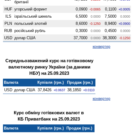
британії
HUF
угорський форинт
0,0900
0,1100
-0.0065
+0.0005
ILS
ізраїльський шекель
6,5000
7,5000
0.0000
0.0000
PLN
польський злотий
8,6000
8,9400
-0.1250
+0.0900
RUB
російський рубль
0,3000
0,4500
0.0000
0.0000
USD
долар США
37,7000
38,3000
0.0000
-0.1250
конвертер
Середньозважений курс на готівковому
валютному ринку України (за даними
НБУ) на 25.09.2023
Валюта
Купівля (грн.)
Продаж (грн.)
USD
долар США
37,8426
38,1850
+0.0637
+0.0110
конвертер
Курс обміну готівкових валют в
КБ Приватбанк на 25.09.2023
Валюта
Купівля (грн.)
Продаж (грн.)