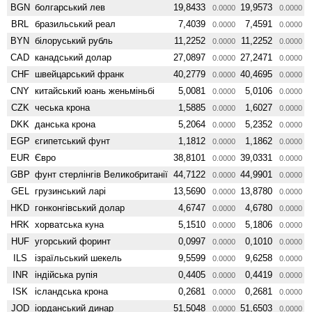
BGN
болгарський лев
19,8433
19,9573
0.0000
0.0000
BRL
бразильський реал
7,4039
7,4591
0.0000
0.0000
BYN
білоруський рубль
11,2252
11,2252
0.0000
0.0000
CAD
канадський долар
27,0897
27,2471
0.0000
0.0000
CHF
швейцарський франк
40,2779
40,4695
0.0000
0.0000
CNY
китайський юань женьмiньбi
5,0081
5,0106
0.0000
0.0000
CZK
чеська крона
1,5885
1,6027
0.0000
0.0000
DKK
данська крона
5,2064
5,2352
0.0000
0.0000
EGP
єгипетський фунт
1,1812
1,1862
0.0000
0.0000
EUR
Євро
38,8101
39,0331
0.0000
0.0000
GBP
фунт стерлінгів Велико­британії
44,7122
44,9901
0.0000
0.0000
GEL
грузинський ларі
13,5690
13,8780
0.0000
0.0000
HKD
гонконгівський долар
4,6747
4,6780
0.0000
0.0000
HRK
хорватська куна
5,1510
5,1806
0.0000
0.0000
HUF
угорський форинт
0,0997
0,1010
0.0000
0.0000
ILS
ізраїльський шекель
9,5599
9,6258
0.0000
0.0000
INR
індійська рупія
0,4405
0,4419
0.0000
0.0000
ISK
ісландська крона
0,2681
0,2681
0.0000
0.0000
JOD
іорданський динар
51,5048
51,6503
0.0000
0.0000