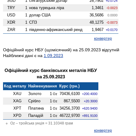
SGD
1
сінгапурський долар
26,7902
+0.0724
TRY
1
нова турецька ліра
1,3461
-0.0023
USD
1
долар США
36,5686
0.0000
XDR
1
СПЗ
48,1275
-0.0073
ZAR
1
південно-африканський ренд
1,9467
+0.0170
конвертер
Офіційний курс НБУ (щомісячний) на 25.09.2023 відсутній
Найближчі дані є на
1.09.2023
Офіційний курс банківських металів НБУ
на 25.09.2023
Код металу
Найменування
Курс (грн.)
XAU
Золото
1
70436,6100
Oz
+200.4000
XAG
Срібло
1
867,5500
Oz
+20.3000
XPT
Платина
1
34256,3700
Oz
+620.9400
XPD
Паладій
1
46722,9700
Oz
+891.9100
Oz – тройська унція = 31.10348 грам
конвертер