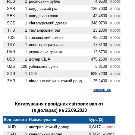
RUB
1
російський рубль
4,9500
0.0000
SAR
1
саудівський ріал
126,7000
0.0000
SEK
1
шведська крона
42,4800
0.0000
SGD
1
сінгапурський долар
348,0700
0.0000
THB
1
таїландський бат
13,2000
0.0000
TJS
1
таджицький сомоні
43,3200
0.0000
TRY
1
нова турецька ліра
17,5100
0.0000
UAH
1
українська гривня
12,8700
0.0000
USD
1
долар США
475,2500
0.0000
UZS
100
узбецьких сумів
3,9100
0.0000
XDR
1
СПЗ
625,7200
0.0000
ZAR
1
південно-африканський ренд
25,2400
0.0000
конвертер
Котирування провідних світових валют
(в доларах) на 25.09.2023
Код валюти
Найменування
Курс ($)
AUD
1
австралійський долар
0,6417
-0.0025
CAD
1
канадський долар
0,7424
+0.0012