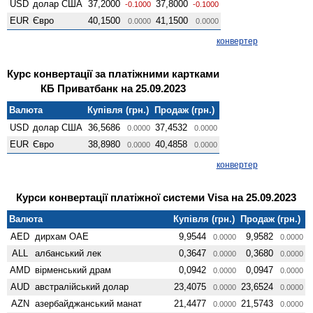
USD
долар США
37,2000
37,8000
-0.1000
-0.1000
EUR
Євро
40,1500
41,1500
0.0000
0.0000
конвертер
Курс конвертації за платіжними картками
КБ Приватбанк на 25.09.2023
Валюта
Купівля (грн.)
Продаж (грн.)
USD
долар США
36,5686
37,4532
0.0000
0.0000
EUR
Євро
38,8980
40,4858
0.0000
0.0000
конвертер
Курси конвертації платіжної системи Visa на 25.09.2023
Валюта
Купівля (грн.)
Продаж (грн.)
AED
дирхам ОАЕ
9,9544
9,9582
0.0000
0.0000
ALL
албанський лек
0,3647
0,3680
0.0000
0.0000
AMD
вiрменський драм
0,0942
0,0947
0.0000
0.0000
AUD
австралійський долар
23,4075
23,6524
0.0000
0.0000
AZN
азербайджанський манат
21,4477
21,5743
0.0000
0.0000