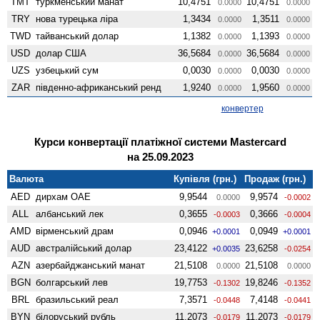
TMT
туркменський манат
10,4751
10,4751
0.0000
0.0000
TRY
нова турецька ліра
1,3434
1,3511
0.0000
0.0000
TWD
тайванський долар
1,1382
1,1393
0.0000
0.0000
USD
долар США
36,5684
36,5684
0.0000
0.0000
UZS
узбецький сум
0,0030
0,0030
0.0000
0.0000
ZAR
південно-африканський ренд
1,9240
1,9560
0.0000
0.0000
конвертер
Курси конвертації платіжної системи Mastercard
на 25.09.2023
Валюта
Купівля (грн.)
Продаж (грн.)
AED
дирхам ОАЕ
9,9544
9,9574
0.0000
-0.0002
ALL
албанський лек
0,3655
0,3666
-0.0003
-0.0004
AMD
вiрменський драм
0,0946
0,0949
+0.0001
+0.0001
AUD
австралійський долар
23,4122
23,6258
+0.0035
-0.0254
AZN
азербайджанський манат
21,5108
21,5108
0.0000
0.0000
BGN
болгарський лев
19,7753
19,8246
-0.1302
-0.1352
BRL
бразильський реал
7,3571
7,4148
-0.0448
-0.0441
BYN
білоруський рубль
11,2073
11,2073
-0.0179
-0.0179