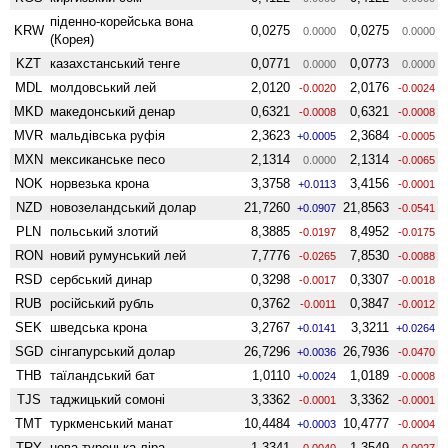
піденно-корейська вона
KRW
0,0275
0,0275
0.0000
0.0000
(Корея)
KZT
казахстанський тенге
0,0771
0,0773
0.0000
0.0000
MDL
молдовський лей
2,0120
2,0176
-0.0020
-0.0024
MKD
македонський денар
0,6321
0,6321
-0.0008
-0.0008
MVR
мальдівська руфія
2,3623
2,3684
+0.0005
-0.0005
MXN
мексиканське песо
2,1314
2,1314
0.0000
-0.0065
NOK
норвезька крона
3,3758
3,4156
+0.0113
-0.0001
NZD
ново­зеландський долар
21,7260
21,8563
+0.0907
-0.0541
PLN
польський злотий
8,3885
8,4952
-0.0197
-0.0175
RON
новий румунський лей
7,7776
7,8530
-0.0265
-0.0088
RSD
сербський динар
0,3298
0,3307
-0.0017
-0.0018
RUB
російський рубль
0,3762
0,3847
-0.0011
-0.0012
SEK
шведська крона
3,2767
3,3211
+0.0141
+0.0264
SGD
сінгапурський долар
26,7296
26,7936
+0.0036
-0.0470
THB
таїландський бат
1,0110
1,0189
+0.0024
-0.0008
TJS
таджицький сомоні
3,3362
3,3362
-0.0001
-0.0001
TMT
туркменський манат
10,4484
10,4777
+0.0003
-0.0004
TRY
нова турецька ліра
1,3341
1,3549
-0.0040
-0.0027