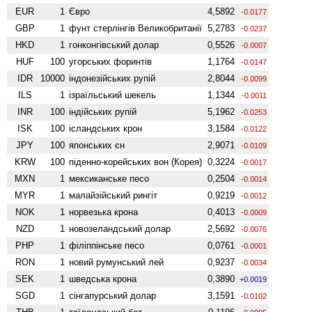
EUR
1
Євро
4,5892
-0.0177
GBP
1
фунт стерлінгів Велико­британії
5,2783
-0.0237
HKD
1
гонконгівський долар
0,5526
-0.0007
HUF
100
угорських форинтів
1,1764
-0.0147
IDR
10000
індонезійських рупій
2,8044
-0.0099
ILS
1
ізраїльський шекель
1,1344
-0.0011
INR
100
індійських рупій
5,1962
-0.0253
ISK
100
ісландських крон
3,1584
-0.0122
JPY
100
японських єн
2,9071
-0.0109
KRW
100
піденно-корейських вон (Корея)
0,3224
-0.0017
MXN
1
мексиканське песо
0,2504
-0.0014
MYR
1
малайзійський рингіт
0,9219
-0.0012
NOK
1
норвезька крона
0,4013
-0.0009
NZD
1
ново­зеландський долар
2,5692
-0.0076
PHP
1
філіппінське песо
0,0761
-0.0001
RON
1
новий румунський лей
0,9237
-0.0034
SEK
1
шведська крона
0,3890
+0.0019
SGD
1
сінгапурський долар
3,1591
-0.0102