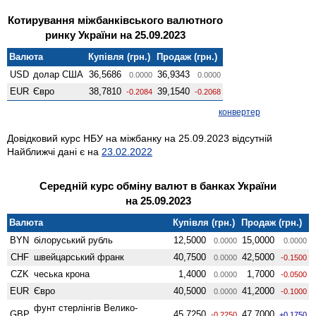
Котирування міжбанківського валютного
ринку України на 25.09.2023
Валюта
Купівля (грн.)
Продаж (грн.)
USD
долар США
36,5686
36,9343
0.0000
0.0000
EUR
Євро
38,7810
39,1540
-0.2084
-0.2068
конвертер
Довідковий курс НБУ на міжбанку на 25.09.2023 відсутній
Найближчі дані є на
23.02.2022
Середній курс обміну валют в банках України
на 25.09.2023
Валюта
Купівля (грн.)
Продаж (грн.)
BYN
білоруський рубль
12,5000
15,0000
0.0000
0.0000
CHF
швейцарський франк
40,7500
42,5000
0.0000
-0.1500
CZK
чеська крона
1,4000
1,7000
0.0000
-0.0500
EUR
Євро
40,5000
41,2000
0.0000
-0.1000
фунт стерлінгів Велико­
GBP
45,7250
47,7000
-0.2250
+0.1750