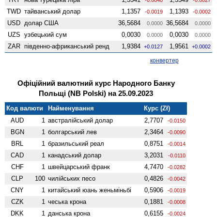
TWD
тайванський долар
1,1357
1,1393
-0.0019
-0.0002
USD
долар США
36,5684
36,5684
0.0000
0.0000
UZS
узбецький сум
0,0030
0,0030
0.0000
0.0000
ZAR
південно-африканський ренд
1,9384
1,9561
+0.0127
+0.0002
конвертер
Офіційний валютний курс Народного Банку
Польщі (NB Polski) на 25.09.2023
Код валюти
Найменування
Курс (Zł)
AUD
1
австралійський долар
2,7707
-0.0150
BGN
1
болгарський лев
2,3464
-0.0090
BRL
1
бразильський реал
0,8751
-0.0014
CAD
1
канадський долар
3,2031
-0.0110
CHF
1
швейцарський франк
4,7470
-0.0282
CLP
100
чилійських песо
0,4826
-0.0042
CNY
1
китайський юань женьмiньбi
0,5906
-0.0019
CZK
1
чеська крона
0,1881
-0.0008
DKK
1
данська крона
0,6155
-0.0024