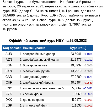
Валютні курси, що були встановлені Нацбанком України на
вівторок, 26 вересня 2023, переважно залишалися стабільними.
Курс USD (долар США) не змінився і, як і раніше, дорівнює
36,5686 грн. за 1 долар. Курс EUR (Євро) майже не змінився і
склав 38,8724 грн. за 1 євро. Курс RUB (російський рубль)
незначно опустився і встановився на рівні 3,7967 грн. за
10 рублів.
Офіційний валютний курс НБУ на 25.09.2023
Код валюти
Найменування
Курс (грн.)
AUD
1
австралійський долар
23,5941
+0.1884
AZN
1
азербайджанський манат
21,5477
+0.0102
BGN
1
болгарський лев
19,8937
0.0000
BYN
1
білоруський рубль
13,2919
0.0000
CAD
1
канадський долар
27,2209
+0.1571
CHF
1
швейцарський франк
40,3404
-0.0580
CNY
1
китайський юань женьмiньбi
5,0067
+0.0011
CZK
1
чеська крона
1,5969
+0.0053
DKK
1
данська крона
5,2172
-0.0001
EGP
1
єгипетський фунт
1,1836
-0.0001