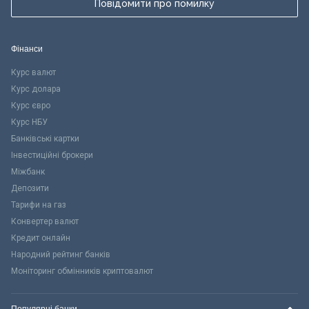
Повідомити про помилку
Фінанси
Курс валют
Курс долара
Курс євро
Курс НБУ
Банківські картки
Інвестиційні брокери
Міжбанк
Депозити
Тарифи на газ
Конвертер валют
Кредит онлайн
Народний рейтинг банків
Моніторинг обмінників криптовалют
Популярні банки