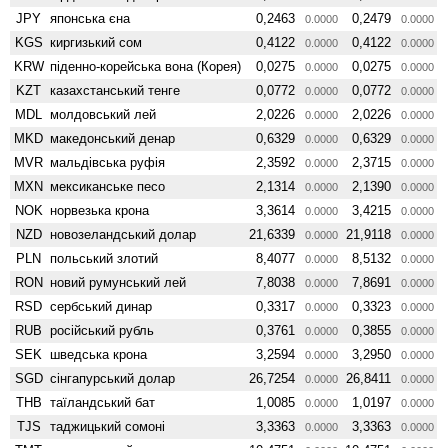
JPY
японська єна
0,2463
0,2479
0.0000
0.0000
KGS
киргизький сом
0,4122
0,4122
0.0000
0.0000
KRW
піденно-корейська вона (Корея)
0,0275
0,0275
0.0000
0.0000
KZT
казахстанський тенге
0,0772
0,0772
0.0000
0.0000
MDL
молдовський лей
2,0226
2,0226
0.0000
0.0000
MKD
македонський денар
0,6329
0,6329
0.0000
0.0000
MVR
мальдівська руфія
2,3592
2,3715
0.0000
0.0000
MXN
мексиканське песо
2,1314
2,1390
0.0000
0.0000
NOK
норвезька крона
3,3614
3,4215
0.0000
0.0000
NZD
ново­зеландський долар
21,6339
21,9118
0.0000
0.0000
PLN
польський злотий
8,4077
8,5132
0.0000
0.0000
RON
новий румунський лей
7,8038
7,8691
0.0000
0.0000
RSD
сербський динар
0,3317
0,3323
0.0000
0.0000
RUB
російський рубль
0,3761
0,3855
0.0000
0.0000
SEK
шведська крона
3,2594
3,2950
0.0000
0.0000
SGD
сінгапурський долар
26,7254
26,8411
0.0000
0.0000
THB
таїландський бат
1,0085
1,0197
0.0000
0.0000
TJS
таджицький сомоні
3,3363
3,3363
0.0000
0.0000