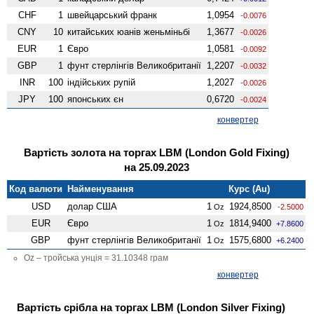
CHF
1
швейцарський франк
1,0954
-0.0076
CNY
10
китайських юанів женьмiньбi
1,3677
-0.0026
EUR
1
Євро
1,0581
-0.0092
GBP
1
фунт стерлінгів Велико­британії
1,2207
-0.0032
INR
100
індійських рупій
1,2027
-0.0026
JPY
100
японських єн
0,6720
-0.0024
конвертер
Вартість золота на торгах LBM (London Gold Fixing)
на 25.09.2023
Код валюти
Найменування
Курс (Au)
USD
долар США
1
1924,8500
Oz
-2.5000
EUR
Євро
1
1814,9400
Oz
+7.8600
GBP
фунт стерлінгів Велико­британії
1
1575,6800
Oz
+6.2400
Oz – тройська унція = 31.10348 грам
конвертер
Вартість срібла на торгах LBM (London Silver Fixing)