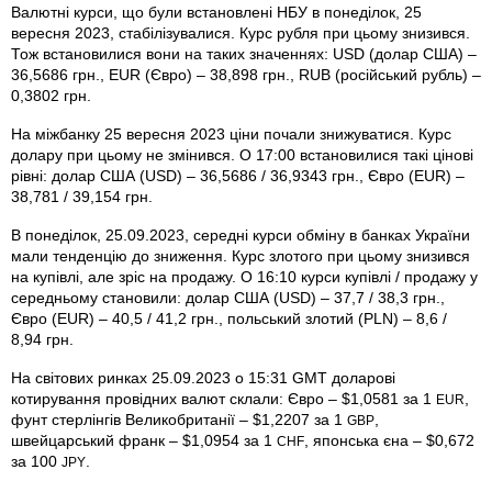
Валютні курси, що були встановлені НБУ в понеділок, 25
вересня 2023, стабілізувалися. Курс рубля при цьому знизився.
Тож встановилися вони на таких значеннях: USD (долар США) –
36,5686 грн., EUR (Євро) – 38,898 грн., RUB (російський рубль) –
0,3802 грн.
На міжбанку 25 вересня 2023 ціни почали знижуватися. Курс
долару при цьому не змінився. О 17:00 встановилися такі цінові
рівні: долар США (USD) – 36,5686 / 36,9343 грн., Євро (EUR) –
38,781 / 39,154 грн.
В понеділок, 25.09.2023, середні курси обміну в банках України
мали тенденцію до зниження. Курс злотого при цьому знизився
на купівлі, але зріс на продажу. О 16:10 курси купівлі / продажу у
середньому становили: долар США (USD) – 37,7 / 38,3 грн.,
Євро (EUR) – 40,5 / 41,2 грн., польський злотий (PLN) – 8,6 /
8,94 грн.
На світових ринках 25.09.2023 о 15:31 GMT доларові
котирування провідних валют склали: Євро – $1,0581 за 1
,
EUR
фунт стерлінгів Велико­британії – $1,2207 за 1
,
GBP
швейцарський франк – $1,0954 за 1
, японська єна – $0,672
CHF
за 100
.
JPY