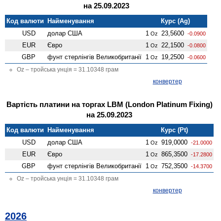
на 25.09.2023
Код валюти
Найменування
Курс (Ag)
USD
долар США
1
23,5600
Oz
-0.0900
EUR
Євро
1
22,1500
Oz
-0.0800
GBP
фунт стерлінгів Велико­британії
1
19,2500
Oz
-0.0600
Oz – тройська унція = 31.10348 грам
конвертер
Вартість платини на торгах LBM (London Platinum Fixing)
на 25.09.2023
Код валюти
Найменування
Курс (Pt)
USD
долар США
1
919,0000
Oz
-21.0000
EUR
Євро
1
865,3500
Oz
-17.2800
GBP
фунт стерлінгів Велико­британії
1
752,3500
Oz
-14.3700
Oz – тройська унція = 31.10348 грам
конвертер
2026