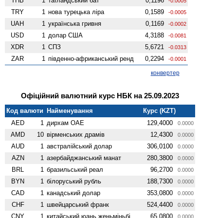
THB
1
таїландський бат
0,1196
-0.0005
TRY
1
нова турецька ліра
0,1589
-0.0005
UAH
1
українська гривня
0,1169
-0.0002
USD
1
долар США
4,3188
-0.0081
XDR
1
СПЗ
5,6721
-0.0313
ZAR
1
південно-африканський ренд
0,2294
-0.0001
конвертер
Офіційний валютний курс НБК на 25.09.2023
Код валюти
Найменування
Курс (KZT)
AED
1
дирхам ОАЕ
129,4000
0.0000
AMD
10
вiрменських драмів
12,4300
0.0000
AUD
1
австралійський долар
306,0100
0.0000
AZN
1
азербайджанський манат
280,3800
0.0000
BRL
1
бразильський реал
96,2700
0.0000
BYN
1
білоруський рубль
188,7300
0.0000
CAD
1
канадський долар
353,0800
0.0000
CHF
1
швейцарський франк
524,4400
0.0000
CNY
1
китайський юань женьмiньбi
65,0800
0.0000