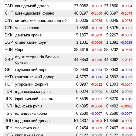
CAD
канадський долар
27,0982
27,1860
-0.0063
-0.0604
CHF
швейцарський франк
40,0197
40,3697
-0.2860
-0.1349
CNY
китайський юань женьмiньбi
5,0005
5,0045
-0.0088
-0.0078
CZK
чеська крона
1,5858
1,5975
-0.0028
-0.0051
DKK
данська крона
5,1857
5,2267
-0.0209
-0.0083
EGP
єгипетський фунт
1,1831
1,1891
-0.0006
+0.0029
EUR
Євро
38,6616
38,9732
-0.1496
-0.0588
фунт стерлінгів Велико­
GBP
44,5853
44,8062
-0.1430
-0.2117
британії
GEL
грузинський ларі
13,9043
13,9043
+0.0263
+0.0263
HKD
гонконгівський долар
4,6757
4,6802
+0.0006
+0.0022
HUF
угорський форинт
0,0987
0,1003
-0.0012
-0.0007
IDR
індонезійська рупія
0,0024
0,0024
0.0000
0.0000
ILS
ізраїльський шекель
9,5595
9,6270
-0.0007
+0.0015
INR
індійська рупія
0,4395
0,4402
-0.0006
-0.0011
ISK
ісландська крона
0,2680
0,2680
+0.0007
+0.0007
JOD
іорданський динар
51,4807
51,6456
-0.0193
-0.0095
JPY
японська єна
0,2454
0,2467
-0.0009
-0.0014
KGS
киргизький сом
0,4122
0,4122
0.0000
0.0000