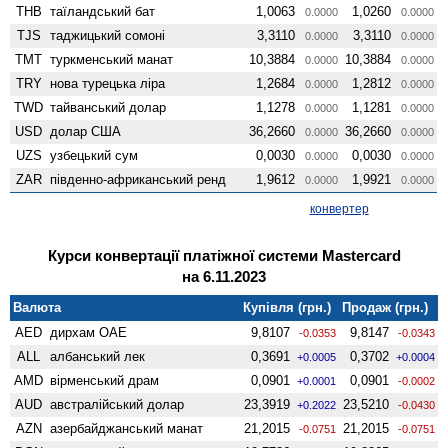
THB
таїландський бат
1,0063
1,0260
0.0000
0.0000
TJS
таджицький сомоні
3,3110
3,3110
0.0000
0.0000
TMT
туркменський манат
10,3884
10,3884
0.0000
0.0000
TRY
нова турецька ліра
1,2684
1,2812
0.0000
0.0000
TWD
тайванський долар
1,1278
1,1281
0.0000
0.0000
USD
долар США
36,2660
36,2660
0.0000
0.0000
UZS
узбецький сум
0,0030
0,0030
0.0000
0.0000
ZAR
південно-африканський ренд
1,9612
1,9921
0.0000
0.0000
конвертер
Курси конвертації платіжної системи Mastercard
на 6.11.2023
Валюта
Купівля (грн.)
Продаж (грн.)
AED
дирхам ОАЕ
9,8107
9,8147
-0.0353
-0.0343
ALL
албанський лек
0,3691
0,3702
+0.0005
+0.0004
AMD
вiрменський драм
0,0901
0,0901
+0.0001
-0.0002
AUD
австралійський долар
23,3919
23,5210
+0.2022
-0.0430
AZN
азербайджанський манат
21,2015
21,2015
-0.0751
-0.0751