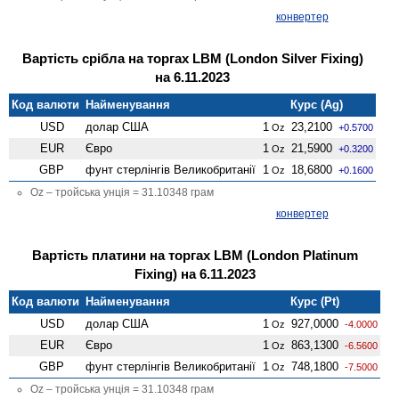
конвертер
Вартість срібла на торгах LBM (London Silver Fixing)
на 6.11.2023
Код валюти
Найменування
Курс (Ag)
USD
долар США
1
23,2100
Oz
+0.5700
EUR
Євро
1
21,5900
Oz
+0.3200
GBP
фунт стерлінгів Велико­британії
1
18,6800
Oz
+0.1600
Oz – тройська унція = 31.10348 грам
конвертер
Вартість платини на торгах LBM (London Platinum
Fixing) на 6.11.2023
Код валюти
Найменування
Курс (Pt)
USD
долар США
1
927,0000
Oz
-4.0000
EUR
Євро
1
863,1300
Oz
-6.5600
GBP
фунт стерлінгів Велико­британії
1
748,1800
Oz
-7.5000
Oz – тройська унція = 31.10348 грам