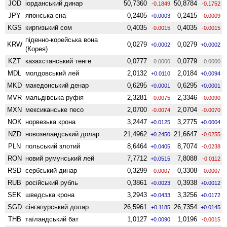
JOD
іорданський динар
50,7360
50,8784
-0.1849
-0.1752
JPY
японська єна
0,2405
0,2415
+0.0003
-0.0009
KGS
киргизький сом
0,4035
0,4035
-0.0015
-0.0015
піденно-корейська вона
KRW
0,0279
0,0279
+0.0002
+0.0002
(Корея)
KZT
казахстанський тенге
0,0777
0,0779
0.0000
0.0000
MDL
молдовський лей
2,0132
2,0184
+0.0110
+0.0094
MKD
македонський денар
0,6295
0,6295
+0.0001
+0.0001
MVR
мальдівська руфія
2,3281
2,3346
-0.0075
-0.0090
MXN
мексиканське песо
2,0700
2,0704
-0.0074
-0.0070
NOK
норвезька крона
3,2447
3,2775
+0.0125
+0.0004
NZD
ново­зеландський долар
21,4962
21,6647
+0.2450
-0.0255
PLN
польський злотий
8,6464
8,7074
+0.0405
-0.0238
RON
новий румунський лей
7,7712
7,8088
+0.0515
-0.0112
RSD
сербський динар
0,3299
0,3308
-0.0007
-0.0007
RUB
російський рубль
0,3861
0,3938
+0.0023
+0.0012
SEK
шведська крона
3,2943
3,3256
+0.0433
+0.0172
SGD
сінгапурський долар
26,5961
26,7354
+0.1185
+0.0145
THB
таїландський бат
1,0127
1,0196
+0.0090
-0.0015