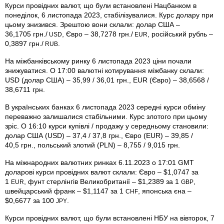
Курси провідних валют, що були встановлені Нацбанком в
понеділок, 6 листопада 2023, стабілізувалися. Курс долару при
цьому знизився. Зрештою вони склали: долар США –
36,1705 грн./
, Євро – 38,7278 грн./
, російський рубль –
USD
EUR
0,3897 грн./
.
RUB
На міжбанківському ринку 6 листопада 2023 ціни почали
знижуватися. О 17:00 валютні котирування міжбанку склали:
USD (долар США) – 35,99 / 36,01 грн., EUR (Євро) – 38,6568 /
38,6711 грн.
В українських банках 6 листопада 2023 середні курси обміну
переважно залишалися стабільними. Курс злотого при цьому
зріс. О 16:10 курси купівлі / продажу у середньому становили:
долар США (USD) – 37,4 / 37,8 грн., Євро (EUR) – 39,85 /
40,5 грн., польський злотий (PLN) – 8,755 / 9,015 грн.
На міжнародних валютних ринках 6.11.2023 о 17:01 GMT
доларові курси провідних валют склали: Євро – $1,0747 за
1
, фунт стерлінгів Велико­британії – $1,2389 за 1
,
EUR
GBP
швейцарський франк – $1,1147 за 1
, японська єна –
CHF
$0,6677 за 100
.
JPY
Курси провідних валют, що були встановлені НБУ на вівторок, 7