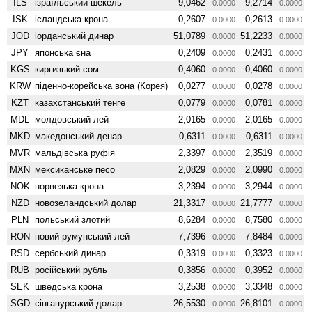
ILS
ізраїльський шекель
9,0462
9,2714
0.0000
0.0000
ISK
ісландська крона
0,2607
0,2613
0.0000
0.0000
JOD
іорданський динар
51,0789
51,2233
0.0000
0.0000
JPY
японська єна
0,2409
0,2431
0.0000
0.0000
KGS
киргизький сом
0,4060
0,4060
0.0000
0.0000
KRW
піденно-корейська вона (Корея)
0,0277
0,0278
0.0000
0.0000
KZT
казахстанський тенге
0,0779
0,0781
0.0000
0.0000
MDL
молдовський лей
2,0165
2,0165
0.0000
0.0000
MKD
македонський денар
0,6311
0,6311
0.0000
0.0000
MVR
мальдівська руфія
2,3397
2,3519
0.0000
0.0000
MXN
мексиканське песо
2,0829
2,0990
0.0000
0.0000
NOK
норвезька крона
3,2394
3,2944
0.0000
0.0000
NZD
ново­зеландський долар
21,3317
21,7777
0.0000
0.0000
PLN
польський злотий
8,6284
8,7580
0.0000
0.0000
RON
новий румунський лей
7,7396
7,8484
0.0000
0.0000
RSD
сербський динар
0,3319
0,3323
0.0000
0.0000
RUB
російський рубль
0,3856
0,3952
0.0000
0.0000
SEK
шведська крона
3,2538
3,3348
0.0000
0.0000
SGD
сінгапурський долар
26,5530
26,8101
0.0000
0.0000