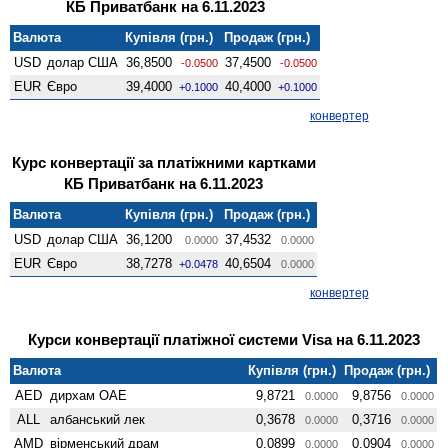
КБ Приватбанк на 6.11.2023
Валюта
Купівля (грн.)
Продаж (грн.)
USD
долар США
36,8500
37,4500
-0.0500
-0.0500
EUR
Євро
39,4000
40,4000
+0.1000
+0.1000
конвертер
Курс конвертації за платіжними картками
КБ Приватбанк на 6.11.2023
Валюта
Купівля (грн.)
Продаж (грн.)
USD
долар США
36,1200
37,4532
0.0000
0.0000
EUR
Євро
38,7278
40,6504
+0.0478
0.0000
конвертер
Курси конвертації платіжної системи Visa на 6.11.2023
Валюта
Купівля (грн.)
Продаж (грн.)
AED
дирхам ОАЕ
9,8721
9,8756
0.0000
0.0000
ALL
албанський лек
0,3678
0,3716
0.0000
0.0000
AMD
вiрменський драм
0,0899
0,0904
0.0000
0.0000