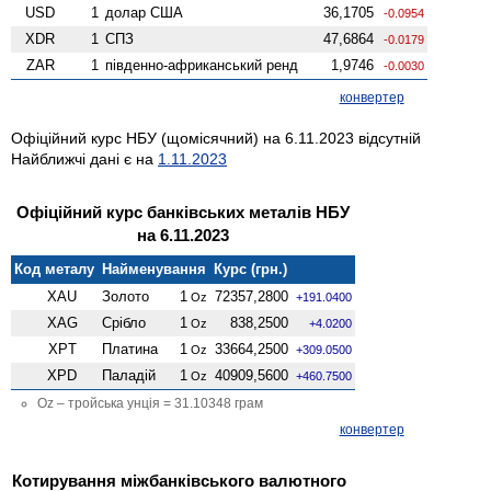
USD
1
долар США
36,1705
-0.0954
XDR
1
СПЗ
47,6864
-0.0179
ZAR
1
південно-африканський ренд
1,9746
-0.0030
конвертер
Офіційний курс НБУ (щомісячний) на 6.11.2023 відсутній
Найближчі дані є на
1.11.2023
Офіційний курс банківських металів НБУ
на 6.11.2023
Код металу
Найменування
Курс (грн.)
XAU
Золото
1
72357,2800
Oz
+191.0400
XAG
Срібло
1
838,2500
Oz
+4.0200
XPT
Платина
1
33664,2500
Oz
+309.0500
XPD
Паладій
1
40909,5600
Oz
+460.7500
Oz – тройська унція = 31.10348 грам
конвертер
Котирування міжбанківського валютного