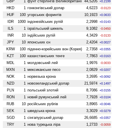
GBP
1
фунт стерлінгів Велико­британії
44,5205
+0.2199
HKD
1
гонконгівський долар
4,6223
-0.0123
HUF
100
угорських форинтів
10,1923
+0.0633
IDR
1000
індонезійських рупій
2,2998
+0.0143
ILS
1
ізраїльський шекель
9,1082
-0.0450
INR
10
індійських рупій
4,3429
-0.0133
JPY
10
японських єн
2,4204
+0.0027
KRW
100
піденно-корейських вон (Корея)
2,7358
+0.0355
KZT
100
казахстанських тенге
7,7863
+0.0163
MDL
1
молдовський лей
1,9976
-0.0033
MXN
1
мексиканське песо
2,0829
+0.0207
NOK
1
норвезька крона
3,2695
+0.0092
NZD
1
ново­зеландський долар
21,5974
+0.1497
PLN
1
польський злотий
8,7086
+0.0155
RON
1
новий румунський лей
7,7928
+0.0104
RUB
10
російських рублів
3,8965
+0.0046
SEK
1
шведська крона
3,3029
+0.0279
SGD
1
сінгапурський долар
26,6685
+0.0357
TRY
1
нова турецька ліра
1,2733
-0.0059