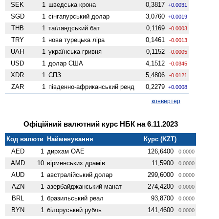
SEK
1
шведська крона
0,3817
+0.0031
SGD
1
сінгапурський долар
3,0760
+0.0019
THB
1
таїландський бат
0,1169
-0.0003
TRY
1
нова турецька ліра
0,1461
-0.0013
UAH
1
українська гривня
0,1152
-0.0005
USD
1
долар США
4,1512
-0.0345
XDR
1
СПЗ
5,4806
-0.0121
ZAR
1
південно-африканський ренд
0,2279
+0.0008
конвертер
Офіційний валютний курс НБК на 6.11.2023
Код валюти
Найменування
Курс (KZT)
AED
1
дирхам ОАЕ
126,6400
0.0000
AMD
10
вiрменських драмів
11,5900
0.0000
AUD
1
австралійський долар
299,6000
0.0000
AZN
1
азербайджанський манат
274,4200
0.0000
BRL
1
бразильський реал
93,8700
0.0000
BYN
1
білоруський рубль
141,4600
0.0000