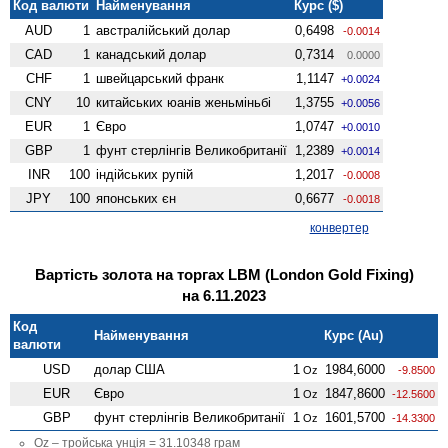
Код валюти
Найменування
Курс ($)
AUD
1
австралійський долар
0,6498
-0.0014
CAD
1
канадський долар
0,7314
0.0000
CHF
1
швейцарський франк
1,1147
+0.0024
CNY
10
китайських юанів женьмiньбi
1,3755
+0.0056
EUR
1
Євро
1,0747
+0.0010
GBP
1
фунт стерлінгів Велико­британії
1,2389
+0.0014
INR
100
індійських рупій
1,2017
-0.0008
JPY
100
японських єн
0,6677
-0.0018
конвертер
Вартість золота на торгах LBM (London Gold Fixing)
на 6.11.2023
Код
Найменування
Курс (Au)
валюти
USD
долар США
1
1984,6000
Oz
-9.8500
EUR
Євро
1
1847,8600
Oz
-12.5600
GBP
фунт стерлінгів Велико­британії
1
1601,5700
Oz
-14.3300
Oz – тройська унція = 31.10348 грам