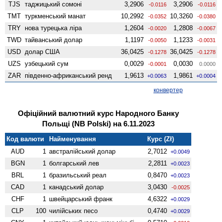
TJS
таджицький сомоні
3,2906
3,2906
-0.0116
-0.0116
TMT
туркменський манат
10,2992
10,3260
-0.0352
-0.0380
TRY
нова турецька ліра
1,2604
1,2808
-0.0020
-0.0067
TWD
тайванський долар
1,1197
1,1233
-0.0050
-0.0031
USD
долар США
36,0425
36,0425
-0.1278
-0.1278
UZS
узбецький сум
0,0029
0,0030
-0.0001
0.0000
ZAR
південно-африканський ренд
1,9613
1,9861
+0.0063
+0.0004
конвертер
Офіційний валютний курс Народного Банку
Польщі (NB Polski) на 6.11.2023
Код валюти
Найменування
Курс (Zł)
AUD
1
австралійський долар
2,7012
+0.0049
BGN
1
болгарський лев
2,2811
+0.0023
BRL
1
бразильський реал
0,8470
+0.0023
CAD
1
канадський долар
3,0430
-0.0025
CHF
1
швейцарський франк
4,6322
+0.0029
CLP
100
чилійських песо
0,4740
+0.0029