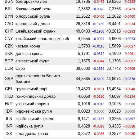
BGN
болгарський лев
19,7786
19,8265
-0.0472
-0.0233
BRL
бразильський реал
7,3362
7,3766
+0.0376
-0.0429
BYN
білоруський рубль
11,2622
11,2622
-0.0400
-0.0400
CAD
канадський долар
26,3318
26,4491
+0.1189
-0.0234
CHF
швейцарський франк
40,0433
40,2613
+0.1938
-0.0252
CNY
китайський юань женьмiньбi
4,9555
4,9606
+0.0024
+0.0073
CZK
чеська крона
1,5783
1,5899
+0.0115
-0.0027
DKK
данська крона
5,1791
5,1980
+0.0372
-0.0061
EGP
єгипетський фунт
1,1675
1,1706
-0.0044
-0.0027
EUR
Євро
38,6380
38,7742
+0.2639
-0.0608
фунт стерлінгів Велико­
GBP
44,5565
44,8074
+0.5499
+0.0376
британії
GEL
грузинський ларі
13,4523
13,4954
-0.0101
-0.0048
HKD
гонконгівський долар
4,6058
4,6097
-0.0150
-0.0134
HUF
угорський форинт
0,1016
0,1026
+0.0013
0.0000
IDR
індонезійська рупія
0,0023
0,0023
0.0000
0.0000
ILS
ізраїльський шекель
9,1471
9,3266
+0.1157
+0.0897
INR
індійська рупія
0,4328
0,4335
-0.0019
-0.0016
ISK
ісландська крона
0,2572
0,2572
-0.0035
-0.0035