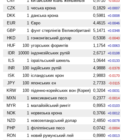
CNY
1
китайський юань женьмiньбi
0,5710
-0.0010
CZK
1
чеська крона
0,1829
+0.0007
DKK
1
данська крона
0,5981
+0.0008
EUR
1
Євро
4,4615
+0.0046
GBP
1
фунт стерлінгів Велико­британії
5,1471
+0.0348
HKD
1
гонконгівський долар
0,5308
-0.0040
HUF
100
угорських форинтів
1,1754
+0.0063
IDR
10000
індонезійських рупій
2,6717
+0.0108
ILS
1
ізраїльський шекель
1,0644
+0.0133
INR
100
індійських рупій
4,9888
-0.0378
ISK
100
ісландських крон
2,9883
-0.0170
JPY
100
японських єн
2,7733
-0.0115
KRW
100
піденно-корейських вон (Корея)
0,3204
+0.0031
MXN
1
мексиканське песо
0,2377
-0.0014
MYR
1
малайзійський рингіт
0,8953
+0.0103
NOK
1
норвезька крона
0,3766
+0.0012
NZD
1
ново­зеландський долар
2,4850
+0.0078
PHP
1
філіппінське песо
0,0742
-0.0004
RON
1
новий румунський лей
0,8980
+0.0013