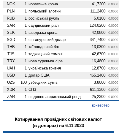
NOK
1
норвезька крона
41,7200
0.0000
PLN
1
польський злотий
111,2400
0.0000
RUB
1
російський рубль
5,0100
0.0000
SAR
1
саудівський ріал
124,0200
0.0000
SEK
1
шведська крона
42,0800
0.0000
SGD
1
сінгапурський долар
341,7400
0.0000
THB
1
таїландський бат
13,0300
0.0000
TJS
1
таджицький сомоні
42,6700
0.0000
TRY
1
нова турецька ліра
16,4800
0.0000
UAH
1
українська гривня
12,8700
0.0000
USD
1
долар США
465,1400
0.0000
UZS
100
узбецьких сумів
3,8000
0.0000
XDR
1
СПЗ
611,1300
0.0000
ZAR
1
південно-африканський ренд
25,2300
0.0000
конвертер
Котирування провідних світових валют
(в доларах) на 6.11.2023