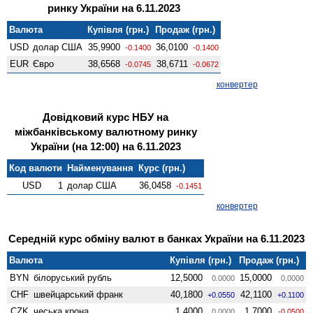
ринку України на 6.11.2023
Валюта
Купівля (грн.)
Продаж (грн.)
USD
долар США
35,9900
36,0100
-0.1400
-0.1400
EUR
Євро
38,6568
38,6711
-0.0745
-0.0672
конвертер
Довідковий курс НБУ на
міжбанківському валютному ринку
України (на 12:00) на 6.11.2023
Код валюти
Найменування
Курс (грн.)
USD
1
долар США
36,0458
-0.1451
конвертер
Середній курс обміну валют в банках України на 6.11.2023
Валюта
Купівля (грн.)
Продаж (грн.)
BYN
білоруський рубль
12,5000
15,0000
0.0000
0.0000
CHF
швейцарський франк
40,1800
42,1100
+0.0550
+0.1100
CZK
чеська крона
1,4000
1,7000
0.0000
-0.0500