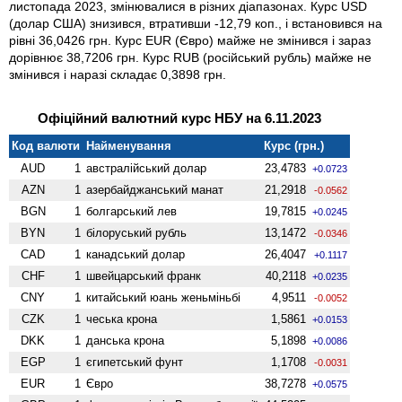
листопада 2023, змінювалися в різних діапазонах. Курс USD
(долар США) знизився, втративши -12,79 коп., і встановився на
рівні 36,0426 грн. Курс EUR (Євро) майже не змінився і зараз
дорівнює 38,7206 грн. Курс RUB (російський рубль) майже не
змінився і наразі складає 0,3898 грн.
Офіційний валютний курс НБУ на 6.11.2023
Код валюти
Найменування
Курс (грн.)
AUD
1
австралійський долар
23,4783
+0.0723
AZN
1
азербайджанський манат
21,2918
-0.0562
BGN
1
болгарський лев
19,7815
+0.0245
BYN
1
білоруський рубль
13,1472
-0.0346
CAD
1
канадський долар
26,4047
+0.1117
CHF
1
швейцарський франк
40,2118
+0.0235
CNY
1
китайський юань женьмiньбi
4,9511
-0.0052
CZK
1
чеська крона
1,5861
+0.0153
DKK
1
данська крона
5,1898
+0.0086
EGP
1
єгипетський фунт
1,1708
-0.0031
EUR
1
Євро
38,7278
+0.0575