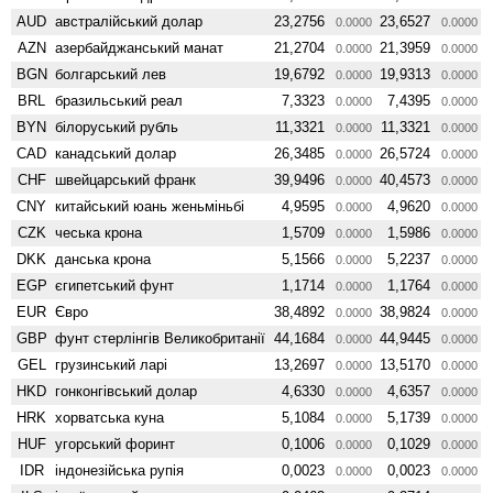
AUD
австралійський долар
23,2756
23,6527
0.0000
0.0000
AZN
азербайджанський манат
21,2704
21,3959
0.0000
0.0000
BGN
болгарський лев
19,6792
19,9313
0.0000
0.0000
BRL
бразильський реал
7,3323
7,4395
0.0000
0.0000
BYN
білоруський рубль
11,3321
11,3321
0.0000
0.0000
CAD
канадський долар
26,3485
26,5724
0.0000
0.0000
CHF
швейцарський франк
39,9496
40,4573
0.0000
0.0000
CNY
китайський юань женьмiньбi
4,9595
4,9620
0.0000
0.0000
CZK
чеська крона
1,5709
1,5986
0.0000
0.0000
DKK
данська крона
5,1566
5,2237
0.0000
0.0000
EGP
єгипетський фунт
1,1714
1,1764
0.0000
0.0000
EUR
Євро
38,4892
38,9824
0.0000
0.0000
GBP
фунт стерлінгів Велико­британії
44,1684
44,9445
0.0000
0.0000
GEL
грузинський ларі
13,2697
13,5170
0.0000
0.0000
HKD
гонконгівський долар
4,6330
4,6357
0.0000
0.0000
HRK
хорватська куна
5,1084
5,1739
0.0000
0.0000
HUF
угорський форинт
0,1006
0,1029
0.0000
0.0000
IDR
індонезійська рупія
0,0023
0,0023
0.0000
0.0000