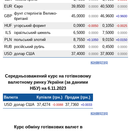
EUR
Євро
39,8500
40,5000
0.0000
0.0000
фунт стерлінгів Велико­
GBP
45,0000
46,9600
0.0000
+0.9600
британії
HUF
угорський форинт
0,0900
0,1050
-0.0050
-0.0025
ILS
ізраїльський шекель
6,5000
7,5000
0.0000
0.0000
PLN
польський злотий
8,7550
9,0150
+0.1050
+0.0150
RUB
російський рубль
0,3000
0,4500
0.0000
0.0000
USD
долар США
37,4000
37,8000
0.0000
0.0000
конвертер
Середньозважений курс на готівковому
валютному ринку України (за даними
НБУ) на 6.11.2023
Валюта
Купівля (грн.)
Продаж (грн.)
USD
долар США
37,4274
37,7360
-0.0088
+0.0033
конвертер
Курс обміну готівкових валют в