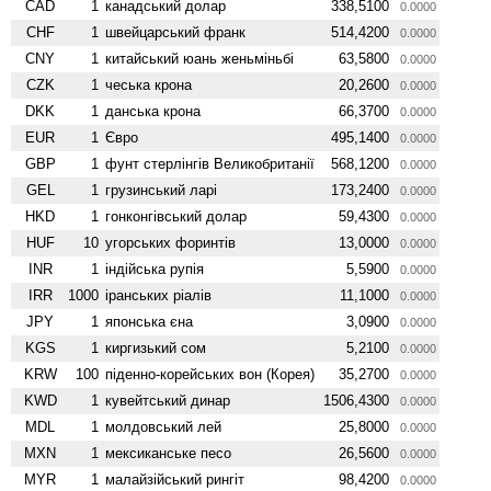
CAD
1
канадський долар
338,5100
0.0000
CHF
1
швейцарський франк
514,4200
0.0000
CNY
1
китайський юань женьмiньбi
63,5800
0.0000
CZK
1
чеська крона
20,2600
0.0000
DKK
1
данська крона
66,3700
0.0000
EUR
1
Євро
495,1400
0.0000
GBP
1
фунт стерлінгів Велико­британії
568,1200
0.0000
GEL
1
грузинський ларі
173,2400
0.0000
HKD
1
гонконгівський долар
59,4300
0.0000
HUF
10
угорських форинтів
13,0000
0.0000
INR
1
індійська рупія
5,5900
0.0000
IRR
1000
іранських ріалів
11,1000
0.0000
JPY
1
японська єна
3,0900
0.0000
KGS
1
киргизький сом
5,2100
0.0000
KRW
100
піденно-корейських вон (Корея)
35,2700
0.0000
KWD
1
кувейтський динар
1506,4300
0.0000
MDL
1
молдовський лей
25,8000
0.0000
MXN
1
мексиканське песо
26,5600
0.0000
MYR
1
малайзійський рингіт
98,4200
0.0000