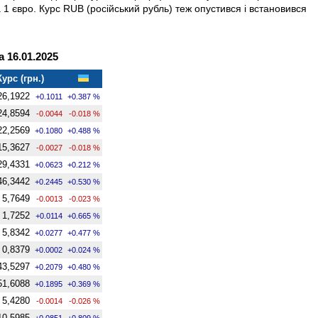
 за 1 євро. Курс RUB (російський рубль) теж опустився і встановився
 16.01.2025
Курс (грн.)
26,1922
+0.1011
+0.387 %
24,8594
-0.0044
-0.018 %
22,2569
+0.1080
+0.488 %
15,3627
-0.0027
-0.018 %
29,4331
+0.0623
+0.212 %
46,3442
+0.2445
+0.530 %
5,7649
-0.0013
-0.023 %
1,7252
+0.0114
+0.665 %
5,8342
+0.0277
+0.477 %
0,8379
+0.0002
+0.024 %
43,5297
+0.2079
+0.480 %
51,6088
+0.1895
+0.369 %
5,4280
-0.0014
-0.026 %
10,5985
+0.0851
+0.809 %