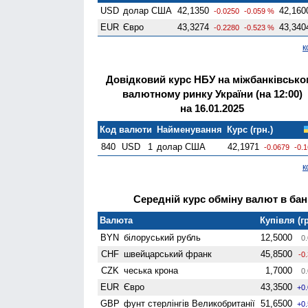
USD
долар США
42,1350
42,160
-0.0250
-0.059 %
EUR
Євро
43,3274
43,340
-0.2280
-0.523 %
к
Довідковий курс НБУ на міжбанківсько
валютному ринку України (на 12:00)
на 16.01.2025
Код валюти
Найменування
Курс (грн.)
840
USD
1
долар США
42,1971
-0.0679
-0.
к
Середній курс обміну валют в банк
Валюта
Купівля (гр
BYN
білоруський рубль
12,5000
0.
CHF
швейцарський франк
45,8500
-0
CZK
чеська крона
1,7000
0.
EUR
Євро
43,3500
+0
GBP
фунт стерлінгів Велико­британії
51,6500
+0