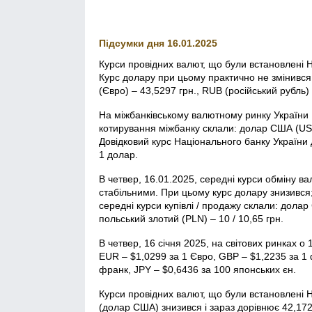
Підсумки дня 16.01.2025
Курси провідних валют, що були встановлені Н
Курс долару при цьому практично не змінився
(Євро) – 43,5297 грн., RUB (російський рубль) 
На міжбанківському валютному ринку України 
котирування міжбанку склали: долар США (USD)
Довідковий курс Національного банку України 
1 долар.
В четвер, 16.01.2025, середні курси обміну в
стабільними. При цьому курс долару знизився; 
середні курси купівлі / продажу склали: долар 
польський злотий (PLN) – 10 / 10,65 грн.
В четвер, 16 січня 2025, на світових ринках 
EUR – $1,0299 за 1 Євро, GBP – $1,2235 за 1 
франк, JPY – $0,6436 за 100 японських єн.
Курси провідних валют, що були встановлені 
(долар США) знизився і зараз дорівнює 42,172