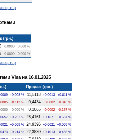
онвертер
артками
5
 (грн.)
0
0.0000
0.000 %
9
0.0000
0.000 %
онвертер
теми Visa на 16.01.2025
рн.)
Продаж (грн.)
11,5118
.0009
+0.008 %
+0.0013
+0.011 %
0,4434
.0005
-0.113 %
-0.0002
-0.045 %
0,1065
.0000
0.000 %
-0.0002
-0.187 %
26,4161
.0657
+0.252 %
+0.1671
+0.637 %
24,9396
.0021
+0.008 %
+0.0021
+0.008 %
22,3830
.0473
+0.214 %
+0.1013
+0.455 %