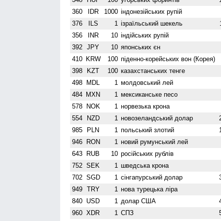
360
IDR
1000
індонезійських рупій
376
ILS
1
ізраїльський шекель
356
INR
10
індійських рупій
392
JPY
10
японських єн
410
KRW
100
піденно-корейських вон (Корея)
398
KZT
100
казахстанських тенге
498
MDL
1
молдовський лей
484
MXN
1
мексиканське песо
578
NOK
1
норвезька крона
554
NZD
1
ново­зеландський долар
985
PLN
1
польський злотий
946
RON
1
новий румунський лей
643
RUB
10
російських рублів
752
SEK
1
шведська крона
702
SGD
1
сінгапурський долар
949
TRY
1
нова турецька ліра
840
USD
1
долар США
960
XDR
1
СПЗ