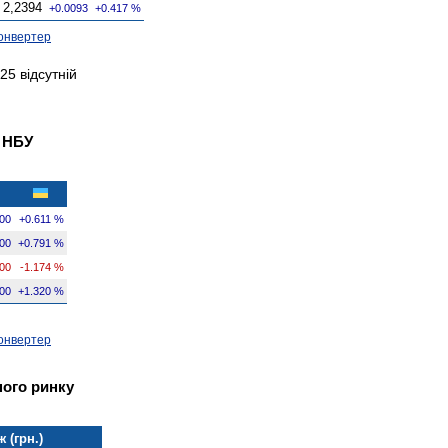
2,2394
+0.0093
+0.417 %
онвертер
25 відсутній
в НБУ
00
+0.611 %
00
+0.791 %
00
-1.174 %
00
+1.320 %
онвертер
ного ринку
 (грн.)