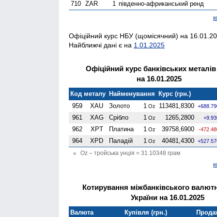
710
ZAR
1
південно-африканський ренд
к
Офіційний курс НБУ (щомісячний) на 16.01.20
Найближчі дані є на
1.01.2025
Офіційний курс банківських металі
на 16.01.2025
Код металу
Найменування
Курс (грн.)
959
XAU
Золото
1
113481,8300
Oz
+688.79
961
XAG
Срібло
1
1265,2800
Oz
+9.93
962
XPT
Платина
1
39758,6900
Oz
-472.48
964
XPD
Паладій
1
40481,4300
Oz
+527.57
Oz – тройська унція = 31.10348 грам
к
Котирування міжбанківського валют
України на 16.01.2025
Валюта
Купівля (грн.)
Продаж