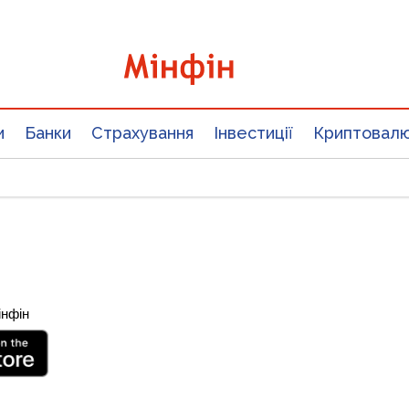
и
Банки
Страхування
Інвестиції
Криптовал
інфін