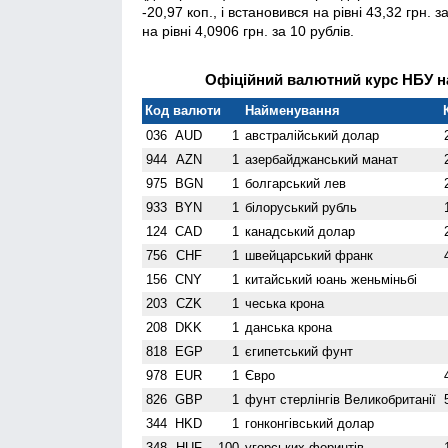
-20,97 коп., і встановився на рівні 43,32 грн.
на рівні 4,0906 грн. за 10 рублів.
Офіційний валютний курс НБУ на
Код валюти
Найменування
036
AUD
1
австралійський долар
944
AZN
1
азербайджанський манат
975
BGN
1
болгарський лев
933
BYN
1
білоруський рубль
124
CAD
1
канадський долар
756
CHF
1
швейцарський франк
156
CNY
1
китайський юань женьмiньбi
203
CZK
1
чеська крона
208
DKK
1
данська крона
818
EGP
1
єгипетський фунт
978
EUR
1
Євро
826
GBP
1
фунт стерлінгів Велико­британії
344
HKD
1
гонконгівський долар
348
HUF
100
угорських форинтів