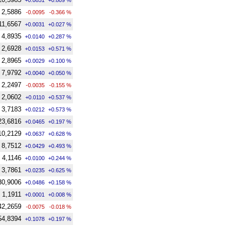
2,5886
-0.0095
-0.366 %
11,6567
+0.0031
+0.027 %
4,8935
+0.0140
+0.287 %
2,6928
+0.0153
+0.571 %
2,8965
+0.0029
+0.100 %
7,9792
+0.0040
+0.050 %
2,2497
-0.0035
-0.155 %
2,0602
+0.0110
+0.537 %
3,7183
+0.0212
+0.573 %
23,6816
+0.0465
+0.197 %
10,2129
+0.0637
+0.628 %
8,7512
+0.0429
+0.493 %
4,1146
+0.0100
+0.244 %
3,7861
+0.0235
+0.625 %
30,9006
+0.0486
+0.158 %
1,1911
+0.0001
+0.008 %
42,2659
-0.0075
-0.018 %
54,8394
+0.1078
+0.197 %