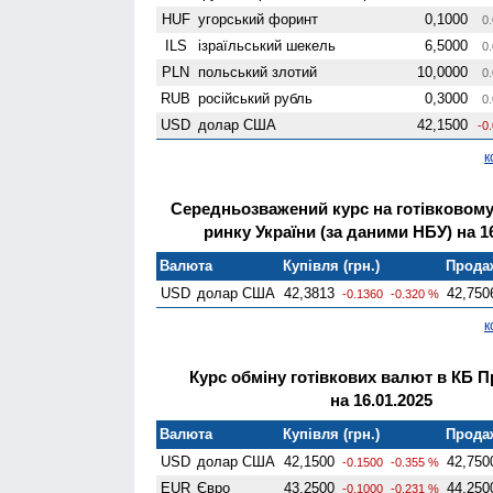
HUF
угорський форинт
0,1000
0.
ILS
ізраїльський шекель
6,5000
0.
PLN
польський злотий
10,0000
0.
RUB
російський рубль
0,3000
0.
USD
долар США
42,1500
-0
к
Середньозважений курс на готівковом
ринку України (за даними НБУ) на 16
Валюта
Купівля (грн.)
Продаж
USD
долар США
42,3813
42,750
-0.1360
-0.320 %
к
Курс обміну готівкових валют в КБ 
на 16.01.2025
Валюта
Купівля (грн.)
Продаж
USD
долар США
42,1500
42,750
-0.1500
-0.355 %
EUR
Євро
43,2500
44,250
-0.1000
-0.231 %