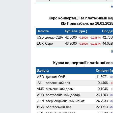
к
Курс конвертації за платіжними к
КБ Приватбанк на 16.01.202
Валюта
Купівля (грн.)
Продаж
USD
долар США
42,0000
42,735
-0.1000
-0.238 %
EUR
Євро
43,2000
44,052
-0.1000
-0.231 %
к
Курси конвертації платіжної сис
Валюта
Купівля (г
AED
дирхам ОАЕ
11,5071
+0
ALL
албанський лек
0,4406
-0
AMD
вiрменський драм
0,1046
0
AUD
австралійський долар
26,1203
+0
AZN
азербайджанський манат
24,7933
+0
BGN
болгарський лев
22,1713
+0