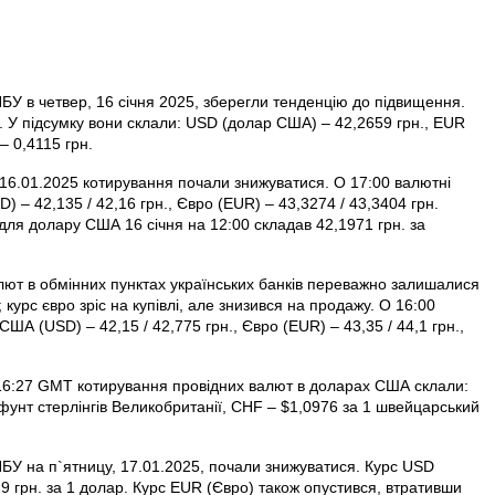
БУ в четвер, 16 січня 2025, зберегли тенденцію до підвищення.
. У підсумку вони склали: USD (долар США) – 42,2659 грн., EUR
– 0,4115 грн.
16.01.2025 котирування почали знижуватися. О 17:00 валютні
 – 42,135 / 42,16 грн., Євро (EUR) – 43,3274 / 43,3404 грн.
для долару США 16 січня на 12:00 складав 42,1971 грн. за
алют в обмінних пунктах українських банків переважно залишалися
курс євро зріс на купівлі, але знизився на продажу. О 16:00
США (USD) – 42,15 / 42,775 грн., Євро (EUR) – 43,35 / 44,1 грн.,
о 16:27 GMT котирування провідних валют в доларах США склали:
фунт стерлінгів Велико­британії, CHF – $1,0976 за 1 швейцарський
НБУ на п`ятницу, 17.01.2025, почали знижуватися. Курс USD
9 грн. за 1 долар. Курс EUR (Євро) також опустився, втративши